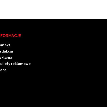
NFORMACJE
ontakt
edakcja
eklama
akiety reklamowe
raca