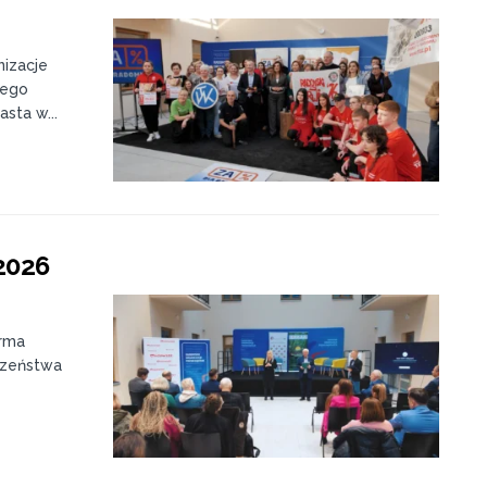
izacje
jego
sta w...
2026
orma
czeństwa