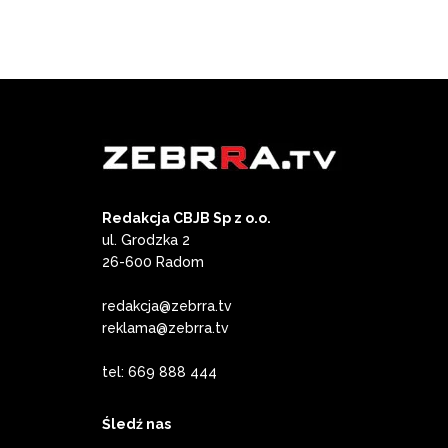
Redakcja CBJB Sp z o.o.
ul. Grodzka 2
26-600 Radom
redakcja@zebrra.tv
reklama@zebrra.tv
tel: 669 888 444
Śledź nas