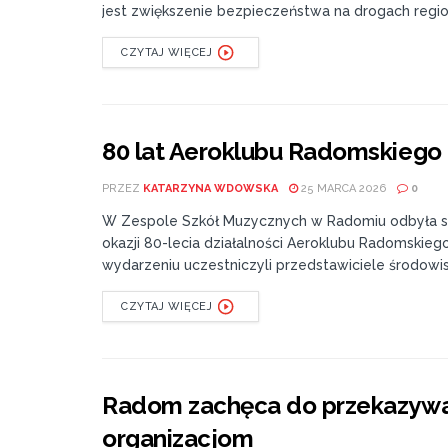
jest zwiększenie bezpieczeństwa na drogach region
CZYTAJ WIĘCEJ
80 lat Aeroklubu Radomskiego
PRZEZ
KATARZYNA WDOWSKA
25 MARCA 2026
0
W Zespole Szkół Muzycznych w Radomiu odbyła si
okazji 80-lecia działalności Aeroklubu Radomskieg
wydarzeniu uczestniczyli przedstawiciele środowisk
CZYTAJ WIĘCEJ
Radom zachęca do przekazywa
organizacjom