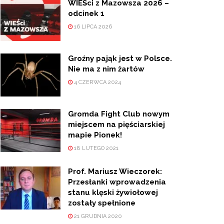
WIEŚci z Mazowsza 2026 –
odcinek 1
16 LIPCA 2026
Groźny pająk jest w Polsce.
Nie ma z nim żartów
4 CZERWCA 2024
Gromda Fight Club nowym
miejscem na pięściarskiej
mapie Pionek!
18 LUTEGO 2021
Prof. Mariusz Wieczorek:
Przesłanki wprowadzenia
stanu klęski żywiołowej
zostały spełnione
21 GRUDNIA 2020