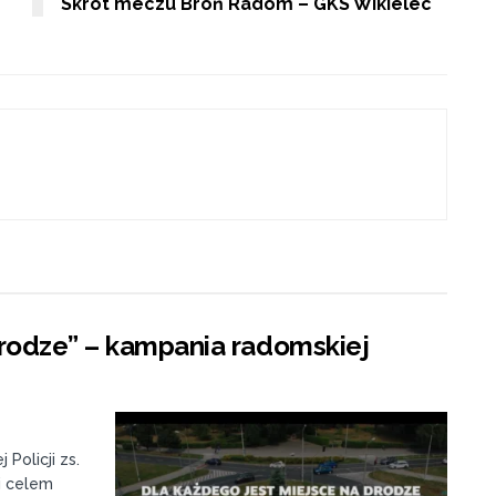
Skrót meczu Broń Radom – GKS Wikielec
drodze” – kampania radomskiej
olicji zs.
j celem