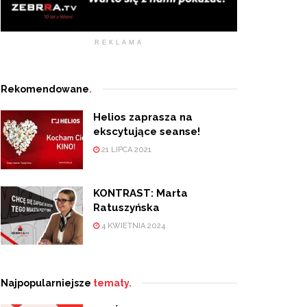
REKLAMA
Rekomendowane
.
Helios zaprasza na
ekscytujące seanse!
21 LIPCA 2021
KONTRAST: Marta
Ratuszyńska
4 KWIETNIA 2024
Najpopularniejsze
tematy.