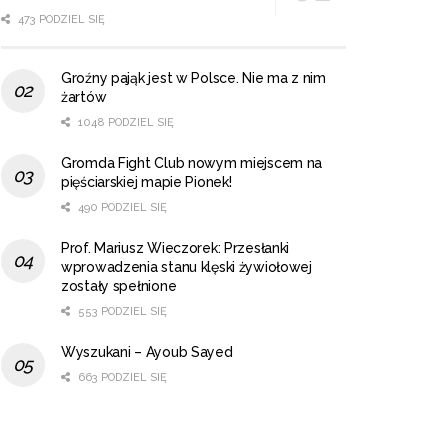
473 PODZIEL SIĘ
Groźny pająk jest w Polsce. Nie ma z nim
żartów
1048 PODZIEL SIĘ
Gromda Fight Club nowym miejscem na
pięściarskiej mapie Pionek!
490 PODZIEL SIĘ
Prof. Mariusz Wieczorek: Przesłanki
wprowadzenia stanu klęski żywiołowej
zostały spełnione
553 PODZIEL SIĘ
Wyszukani – Ayoub Sayed
663 PODZIEL SIĘ