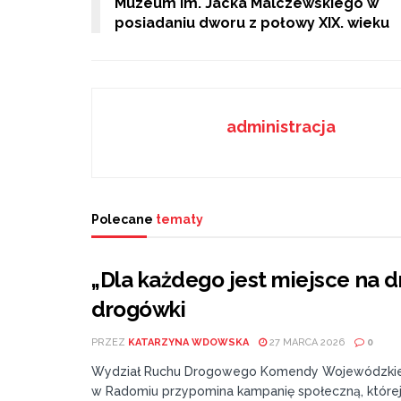
Muzeum im. Jacka Malczewskiego w
posiadaniu dworu z połowy XIX. wieku
administracja
Polecane
tematy
„Dla każdego jest miejsce na 
drogówki
PRZEZ
KATARZYNA WDOWSKA
27 MARCA 2026
0
Wydział Ruchu Drogowego Komendy Wojewódzkiej P
w Radomiu przypomina kampanię społeczną, które