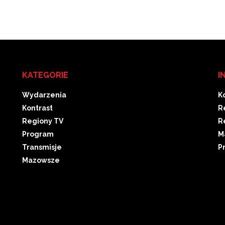
KATEGORIE
I
Wydarzenia
K
Kontrast
R
Regiony TV
R
Program
M
Transmisje
P
Mazowsze