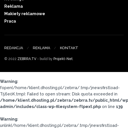
Reklama
Makiety reklamowe
Praca
REDAKCJA
REKLAMA
KONTAKT
© 2022
ZEBRRA.TV
- build by
Projekt-Net
.
Warning
:
fopen(/home/klient.dhosting.pl/zebrra/.tmp/jnewsfirstload-
T56e0K.tmp): Failed to open stream: Disk quota exceeded in
/home/klient.dhosting.pl/zebrra/zebrra.tv/public_html/wp
admin/includes/class-wp-filesystem-ftpext.php
on line
139
Warning
:
unlink(/home/klient.dhosting.pl/zebrra/.tmp/jnewsfirstload-