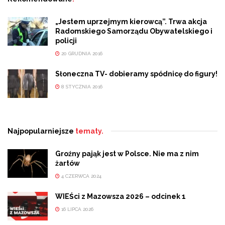
„Jestem uprzejmym kierowcą”. Trwa akcja
Radomskiego Samorządu Obywatelskiego i
policji
20 GRUDNIA 2016
Słoneczna TV- dobieramy spódnicę do figury!
8 STYCZNIA 2016
Najpopularniejsze
tematy.
Groźny pająk jest w Polsce. Nie ma z nim
żartów
4 CZERWCA 2024
WIEŚci z Mazowsza 2026 – odcinek 1
16 LIPCA 2026