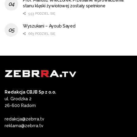
stanu klęski żywiołowej zostały spełnione
553 PODZIEL SIĘ
Wyszukani – Ayoub Sayed
663 PODZIEL SIĘ
Redakcja CBJB Sp z o.o.
ul. Grodzka 2
26-600 Radom
redakcja@zebrra.tv
reklama@zebrra.tv