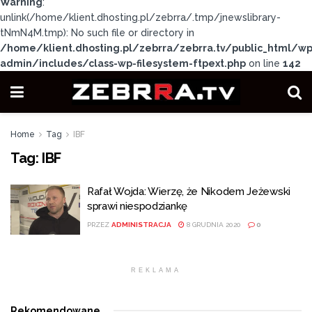
Warning
:
unlink(/home/klient.dhosting.pl/zebrra/.tmp/jnewslibrary-
tNmN4M.tmp): No such file or directory in
/home/klient.dhosting.pl/zebrra/zebrra.tv/public_html/wp
admin/includes/class-wp-filesystem-ftpext.php
on line
142
Home
Tag
IBF
Tag:
IBF
Rafał Wojda: Wierzę, że Nikodem Jeżewski
sprawi niespodziankę
PRZEZ
ADMINISTRACJA
8 GRUDNIA 2020
0
REKLAMA
Rekomendowane
.