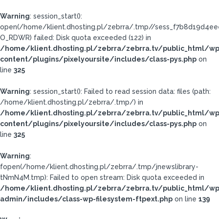
Warning
: session_start():
open(/home/klient.dhosting.pl/zebrra/.tmp//sess_f7b8d19d4e
O_RDWR) failed: Disk quota exceeded (122) in
/home/klient.dhosting.pl/zebrra/zebrra.tv/public_html/wp
content/plugins/pixelyoursite/includes/class-pys.php
on
line
325
Warning
: session_start(): Failed to read session data: files (path:
/home/klient.dhosting.pl/zebrra/.tmp/) in
/home/klient.dhosting.pl/zebrra/zebrra.tv/public_html/wp
content/plugins/pixelyoursite/includes/class-pys.php
on
line
325
Warning
:
fopen(/home/klient.dhosting.pl/zebrra/.tmp/jnewslibrary-
tNmN4M.tmp): Failed to open stream: Disk quota exceeded in
/home/klient.dhosting.pl/zebrra/zebrra.tv/public_html/wp
admin/includes/class-wp-filesystem-ftpext.php
on line
139