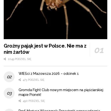
Groźny pająk jest w Polsce. Nie ma z
nim żartów
1049 PODZIEL SIĘ
WIEŚci z Mazowsza 2026 – odcinek 1
473 PODZIEL SIĘ
Gromda Fight Club nowym miejscem na pięściarskiej
mapie Pionek!
490 PODZIEL SIĘ
Prof. Mariusz Wieczorek: Przesłanki wprowadzenia