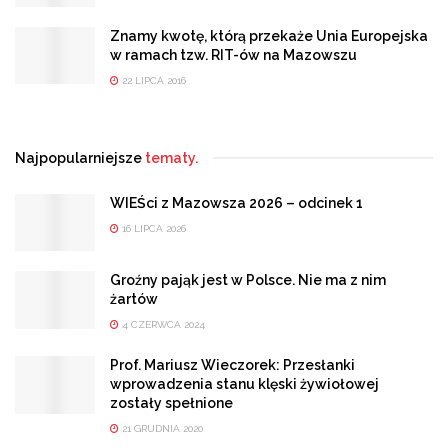
Znamy kwotę, którą przekaże Unia Europejska
w ramach tzw. RIT-ów na Mazowszu
22 LIPCA 2016
Najpopularniejsze
tematy.
WIEŚci z Mazowsza 2026 – odcinek 1
16 LIPCA 2026
Groźny pająk jest w Polsce. Nie ma z nim
żartów
4 CZERWCA 2024
Prof. Mariusz Wieczorek: Przesłanki
wprowadzenia stanu klęski żywiołowej
zostały spełnione
21 GRUDNIA 2020