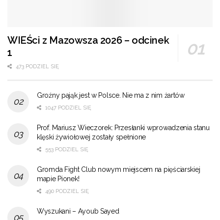
WIEŚci z Mazowsza 2026 – odcinek
1
473 PODZIEL SIĘ
Groźny pająk jest w Polsce. Nie ma z nim żartów
1047 PODZIEL SIĘ
Prof. Mariusz Wieczorek: Przesłanki wprowadzenia stanu
klęski żywiołowej zostały spełnione
553 PODZIEL SIĘ
Gromda Fight Club nowym miejscem na pięściarskiej
mapie Pionek!
490 PODZIEL SIĘ
Wyszukani – Ayoub Sayed