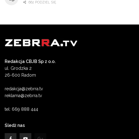
662 PODZIEL SIĘ
Redakcja CBJB Sp z o.o.
ul. Grodzka 2
26-600 Radom
redakcja@zebrra.tv
reklama@zebrra.tv
tel: 669 888 444
Śledź nas