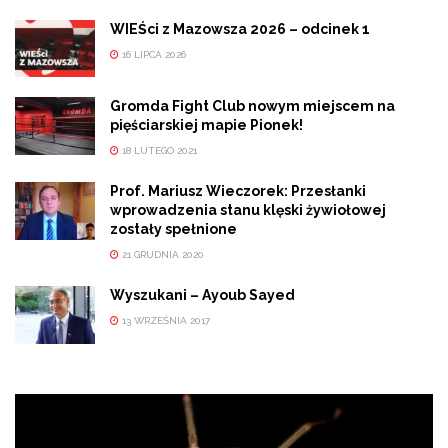
WIEŚci z Mazowsza 2026 – odcinek 1
16 LIPCA 2026
Gromda Fight Club nowym miejscem na
pięściarskiej mapie Pionek!
18 LUTEGO 2021
Prof. Mariusz Wieczorek: Przesłanki
wprowadzenia stanu klęski żywiołowej
zostały spełnione
21 GRUDNIA 2020
Wyszukani – Ayoub Sayed
13 WRZEŚNIA 2017