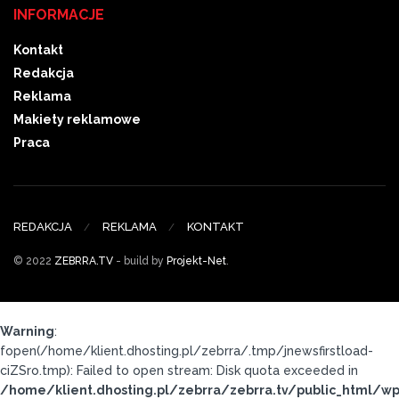
INFORMACJE
Kontakt
Redakcja
Reklama
Makiety reklamowe
Praca
REDAKCJA
REKLAMA
KONTAKT
© 2022
ZEBRRA.TV
- build by
Projekt-Net
.
Warning
:
fopen(/home/klient.dhosting.pl/zebrra/.tmp/jnewsfirstload-
ciZSro.tmp): Failed to open stream: Disk quota exceeded in
/home/klient.dhosting.pl/zebrra/zebrra.tv/public_html/wp