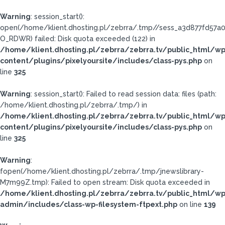
Warning
: session_start():
open(/home/klient.dhosting.pl/zebrra/.tmp//sess_a3d877fd57
O_RDWR) failed: Disk quota exceeded (122) in
/home/klient.dhosting.pl/zebrra/zebrra.tv/public_html/wp
content/plugins/pixelyoursite/includes/class-pys.php
on
line
325
Warning
: session_start(): Failed to read session data: files (path:
/home/klient.dhosting.pl/zebrra/.tmp/) in
/home/klient.dhosting.pl/zebrra/zebrra.tv/public_html/wp
content/plugins/pixelyoursite/includes/class-pys.php
on
line
325
Warning
:
fopen(/home/klient.dhosting.pl/zebrra/.tmp/jnewslibrary-
M7m99Z.tmp): Failed to open stream: Disk quota exceeded in
/home/klient.dhosting.pl/zebrra/zebrra.tv/public_html/wp
admin/includes/class-wp-filesystem-ftpext.php
on line
139