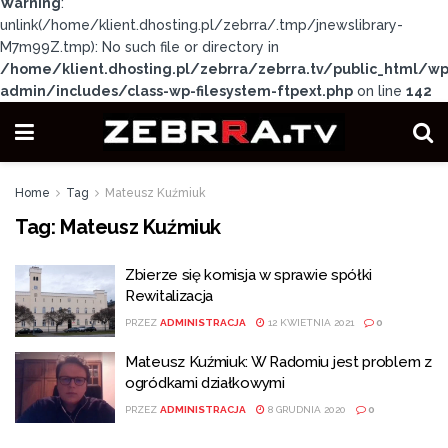
Warning
:
unlink(/home/klient.dhosting.pl/zebrra/.tmp/jnewslibrary-
M7m99Z.tmp): No such file or directory in
/home/klient.dhosting.pl/zebrra/zebrra.tv/public_html/wp
admin/includes/class-wp-filesystem-ftpext.php
on line
142
Home
Tag
Mateusz Kuźmiuk
Tag:
Mateusz Kuźmiuk
Zbierze się komisja w sprawie spółki
Rewitalizacja
PRZEZ
ADMINISTRACJA
12 KWIETNIA 2021
0
Mateusz Kuźmiuk: W Radomiu jest problem z
ogródkami działkowymi
PRZEZ
ADMINISTRACJA
8 GRUDNIA 2020
0