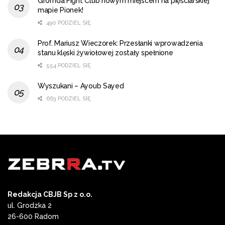
Gromda Fight Club nowym miejscem na pięściarskiej
mapie Pionek!
490 PODZIEL SIĘ
Prof. Mariusz Wieczorek: Przesłanki wprowadzenia
stanu klęski żywiołowej zostały spełnione
554 PODZIEL SIĘ
Wyszukani – Ayoub Sayed
663 PODZIEL SIĘ
Redakcja CBJB Sp z o.o.
ul. Grodzka 2
26-600 Radom