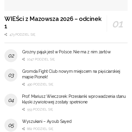
WIEŚci z Mazowsza 2026 – odcinek
1
473 PODZIEL SIĘ
Groźny pająk jest w Polsce. Nie ma z nim żartów
1047 PODZIEL SIĘ
Gromda Fight Club nowym miejscem na pięściarskiej
mapie Pionek!
490 PODZIEL SIĘ
Prof. Mariusz Wieczorek: Przesłanki wprowadzenia stanu
klęski żywiołowej zostały spełnione
553 PODZIEL SIĘ
Wyszukani – Ayoub Sayed
662 PODZIEL SIĘ