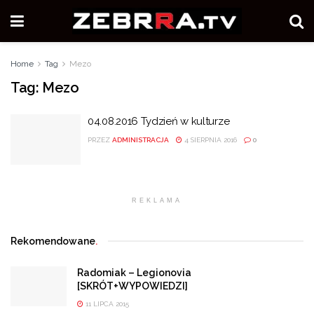
Home
Tag
Mezo
Tag:
Mezo
04.08.2016 Tydzień w kulturze
PRZEZ
ADMINISTRACJA
4 SIERPNIA 2016
0
REKLAMA
Rekomendowane
.
Radomiak – Legionovia
[SKRÓT+WYPOWIEDZI]
11 LIPCA 2015