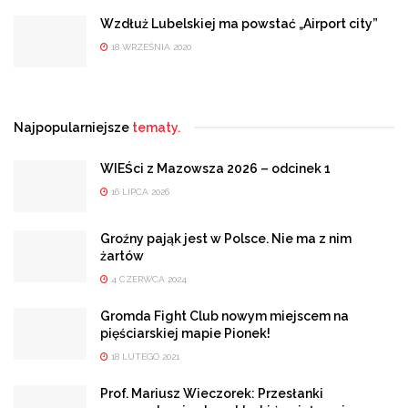
Wzdłuż Lubelskiej ma powstać „Airport city”
18 WRZEŚNIA 2020
Najpopularniejsze
tematy.
WIEŚci z Mazowsza 2026 – odcinek 1
16 LIPCA 2026
Groźny pająk jest w Polsce. Nie ma z nim
żartów
4 CZERWCA 2024
Gromda Fight Club nowym miejscem na
pięściarskiej mapie Pionek!
18 LUTEGO 2021
Prof. Mariusz Wieczorek: Przesłanki