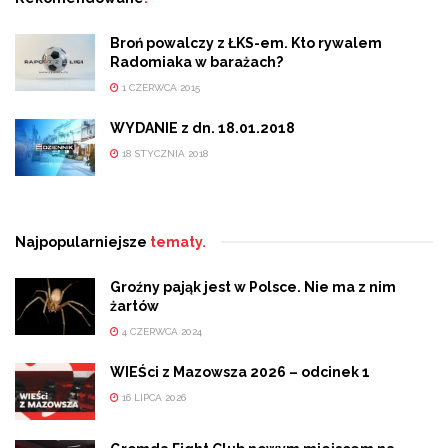
Broń powalczy z ŁKS-em. Kto rywalem
Radomiaka w barażach?
1 CZERWCA 2015
WYDANIE z dn. 18.01.2018
18 STYCZNIA 2018
Najpopularniejsze
tematy.
Groźny pająk jest w Polsce. Nie ma z nim
żartów
4 CZERWCA 2024
WIEŚci z Mazowsza 2026 – odcinek 1
16 LIPCA 2026