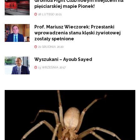
Gromda Fight Club nowym miejscem na
pięściarskiej mapie Pionek!
18 LUTEGO 2021
Prof. Mariusz Wieczorek: Przesłanki
wprowadzenia stanu klęski żywiołowej
zostały spełnione
21 GRUDNIA 2020
Wyszukani – Ayoub Sayed
13 WRZEŚNIA 2017