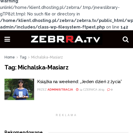
Warning
:
unlink(/home/klient.dhosting.pl/zebrra/.tmp/jnewslibrary-
gTP82t.tmp): No such file or directory in
/home/klient.dhosting.pl/zebrra/zebrra.tv/public_html/wp
admin/includes/class-wp-filesystem-ftpext.php
on line
142
Home
Tag
Michalska-Masiarz
Tag:
Michalska-Masiarz
Książka na weekend: „Jeden dzień z życia”
PRZEZ
ADMINISTRACJA
14 CZERWCA 2019
0
REKLAMA
Rekomendowane
.