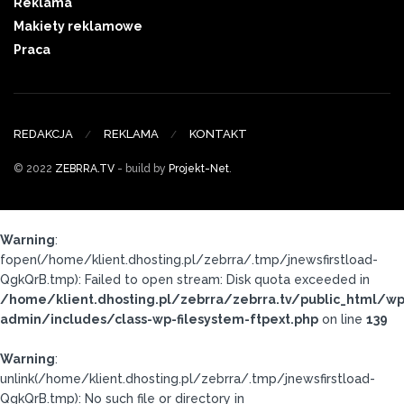
Reklama
Makiety reklamowe
Praca
REDAKCJA
REKLAMA
KONTAKT
© 2022
ZEBRRA.TV
- build by
Projekt-Net
.
Warning
:
fopen(/home/klient.dhosting.pl/zebrra/.tmp/jnewsfirstload-
QgkQrB.tmp): Failed to open stream: Disk quota exceeded in
/home/klient.dhosting.pl/zebrra/zebrra.tv/public_html/wp
admin/includes/class-wp-filesystem-ftpext.php
on line
139
Warning
:
unlink(/home/klient.dhosting.pl/zebrra/.tmp/jnewsfirstload-
QgkQrB.tmp): No such file or directory in