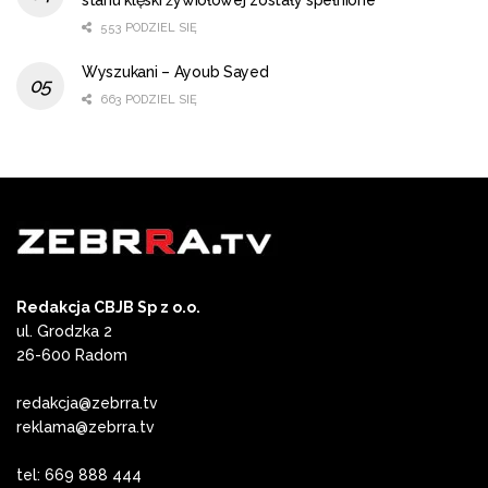
553 PODZIEL SIĘ
Wyszukani – Ayoub Sayed
663 PODZIEL SIĘ
Redakcja CBJB Sp z o.o.
ul. Grodzka 2
26-600 Radom
redakcja@zebrra.tv
reklama@zebrra.tv
tel: 669 888 444