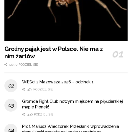
Groźny pająk jest w Polsce. Nie ma z
nim żartów
1050 PODZIEL SIĘ
WIEŚci z Mazowsza 2026 – odcinek 1
473 PODZIEL SIĘ
Gromda Fight Club nowym miejscem na pięściarskiej
mapie Pionek!
490 PODZIEL SIĘ
Prof. Mariusz Wieczorek: Przesłanki wprowadzenia
stanu klęski żywiołowej zostały spełnione