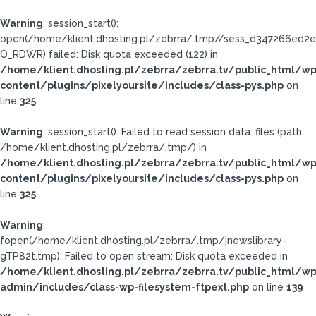
Warning
: session_start():
open(/home/klient.dhosting.pl/zebrra/.tmp//sess_d347266ed2
O_RDWR) failed: Disk quota exceeded (122) in
/home/klient.dhosting.pl/zebrra/zebrra.tv/public_html/wp
content/plugins/pixelyoursite/includes/class-pys.php
on
line
325
Warning
: session_start(): Failed to read session data: files (path:
/home/klient.dhosting.pl/zebrra/.tmp/) in
/home/klient.dhosting.pl/zebrra/zebrra.tv/public_html/wp
content/plugins/pixelyoursite/includes/class-pys.php
on
line
325
Warning
:
fopen(/home/klient.dhosting.pl/zebrra/.tmp/jnewslibrary-
gTP82t.tmp): Failed to open stream: Disk quota exceeded in
/home/klient.dhosting.pl/zebrra/zebrra.tv/public_html/wp
admin/includes/class-wp-filesystem-ftpext.php
on line
139