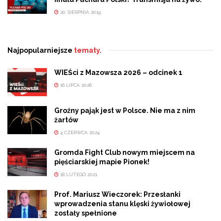
20 SIERPNIA 2019
Najpopularniejsze
tematy.
WIEŚci z Mazowsza 2026 – odcinek 1
16 LIPCA 2026
Groźny pająk jest w Polsce. Nie ma z nim
żartów
4 CZERWCA 2024
Gromda Fight Club nowym miejscem na
pięściarskiej mapie Pionek!
18 LUTEGO 2021
Prof. Mariusz Wieczorek: Przesłanki
wprowadzenia stanu klęski żywiołowej
zostały spełnione