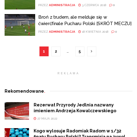
PRZEZ
ADMINISTRACJA
3 CZERWCA 2018
0
Broń z trudem, ale melduje się w
ćwierćfinale Pucharu Polski [SKRÓT MECZU]
PRZEZ
ADMINISTRACJA
18 KWIETNIA 2018
0
1
2
…
5
REKLAMA
Rekomendowane
.
Rezerwat Przyrody Jedlnia nazwany
imieniem Andrzeja Kowalczewskiego
27 MAJA 2022
Kogo wylosuje Radomiak Radom w 1/32
finału Pucharu Polski? Transmisja na żywo!