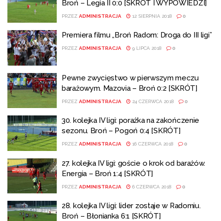
Broń – Legia II 0:0 [SKRÓT I WYPOWIEDZI]
PRZEZ
ADMINISTRACJA
12 SIERPNIA 2018
0
Premiera filmu „Broń Radom: Droga do III ligi”
PRZEZ
ADMINISTRACJA
9 LIPCA 2018
0
Pewne zwycięstwo w pierwszym meczu
barażowym. Mazovia – Broń 0:2 [SKRÓT]
PRZEZ
ADMINISTRACJA
24 CZERWCA 2018
0
30. kolejka IV ligi: porażka na zakończenie
sezonu. Broń – Pogoń 0:4 [SKRÓT]
PRZEZ
ADMINISTRACJA
16 CZERWCA 2018
0
27. kolejka IV ligi: goście o krok od barażów.
Energia – Broń 1:4 [SKRÓT]
PRZEZ
ADMINISTRACJA
6 CZERWCA 2018
0
28. kolejka IV ligi: lider zostaje w Radomiu.
Broń – Błonianka 6:1 [SKRÓT]