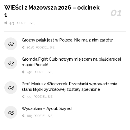
WIEŚci z Mazowsza 2026 – odcinek
1
473 PODZIEL SIĘ
Groźny pająk jest w Polsce. Nie ma z nim żartów
1048 PODZIEL SIĘ
Gromda Fight Club nowym miejscem na pięściarskiej
mapie Pionek!
490 PODZIEL SIĘ
Prof. Mariusz Wieczorek: Przesłanki wprowadzenia
stanu klęski żywiołowej zostały spełnione
553 PODZIEL SIĘ
Wyszukani – Ayoub Sayed
663 PODZIEL SIĘ