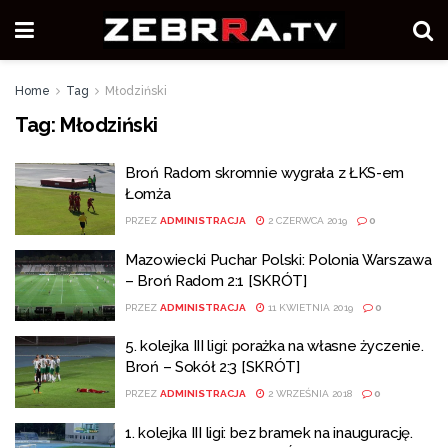
Home
Tag
Młodziński
Tag:
Młodziński
Broń Radom skromnie wygrała z ŁKS-em
Łomża
PRZEZ
ADMINISTRACJA
2 CZERWCA 2019
0
Mazowiecki Puchar Polski: Polonia Warszawa
– Broń Radom 2:1 [SKRÓT]
PRZEZ
ADMINISTRACJA
11 KWIETNIA 2019
0
5. kolejka III ligi: porażka na własne życzenie.
Broń – Sokół 2:3 [SKRÓT]
PRZEZ
ADMINISTRACJA
2 WRZEŚNIA 2018
0
1. kolejka III ligi: bez bramek na inaugurację.