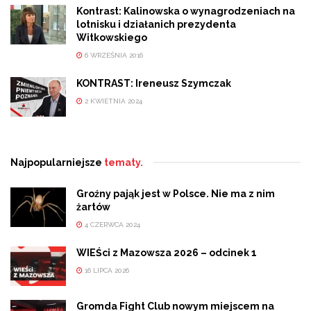
Kontrast: Kalinowska o wynagrodzeniach na
lotnisku i działanich prezydenta
Witkowskiego
6 WRZEŚNIA 2016
KONTRAST: Ireneusz Szymczak
2 KWIETNIA 2024
Najpopularniejsze
tematy.
Groźny pająk jest w Polsce. Nie ma z nim
żartów
4 CZERWCA 2024
WIEŚci z Mazowsza 2026 – odcinek 1
16 LIPCA 2026
Gromda Fight Club nowym miejscem na