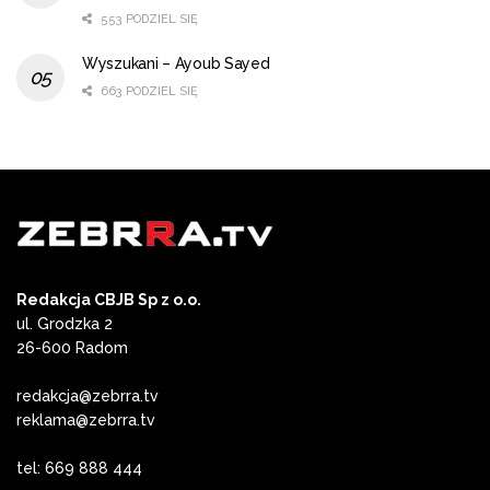
553 PODZIEL SIĘ
Wyszukani – Ayoub Sayed
663 PODZIEL SIĘ
Redakcja CBJB Sp z o.o.
ul. Grodzka 2
26-600 Radom
redakcja@zebrra.tv
reklama@zebrra.tv
tel: 669 888 444