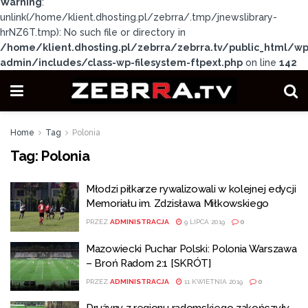
Warning
:
unlink(/home/klient.dhosting.pl/zebrra/.tmp/jnewslibrary-
hrNZ6T.tmp): No such file or directory in
/home/klient.dhosting.pl/zebrra/zebrra.tv/public_html/wp
admin/includes/class-wp-filesystem-ftpext.php
on line
142
Home
Tag
Polonia
Tag:
Polonia
Młodzi piłkarze rywalizowali w kolejnej edycji
Memoriału im. Zdzisława Miłkowskiego
PRZEZ
ADMINISTRACJA
9 LIPCA 2019
0
Mazowiecki Puchar Polski: Polonia Warszawa
– Broń Radom 2:1 [SKRÓT]
PRZEZ
ADMINISTRACJA
11 KWIETNIA 2019
0