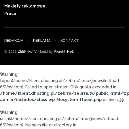
Makiety reklamowe
Praca
REDAKCJA
REKLAMA
KONTAKT
© 2022
ZEBRRA.TV
- build by
Projekt-Net
.
Warning
:
fopen(/home/klient.dhosting.pl/zebrra/.tmp/jnewsfirstload-
6SVnvI.tmp): Failed to open stream: Disk quota exceeded in
/home/klient.dhosting.pl/zebrra/zebrra.tv/public_html/wp
admin/includes/class-wp-filesystem-ftpext.php
on line
139
Warning
:
unlink(/home/klient.dhosting.pl/zebrra/.tmp/jnewsfirstload-
6SVnvI.tmp): No such file or directory in