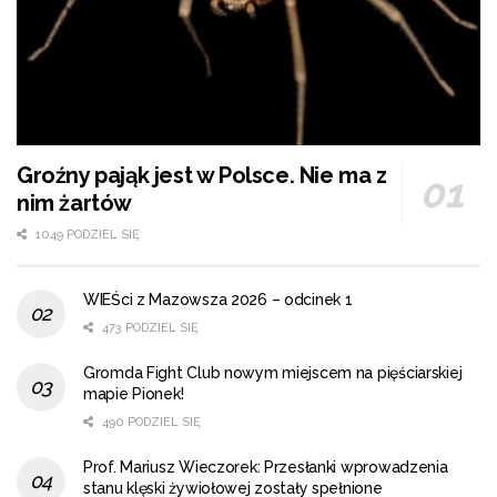
Groźny pająk jest w Polsce. Nie ma z
nim żartów
1049 PODZIEL SIĘ
WIEŚci z Mazowsza 2026 – odcinek 1
473 PODZIEL SIĘ
Gromda Fight Club nowym miejscem na pięściarskiej
mapie Pionek!
490 PODZIEL SIĘ
Prof. Mariusz Wieczorek: Przesłanki wprowadzenia
stanu klęski żywiołowej zostały spełnione