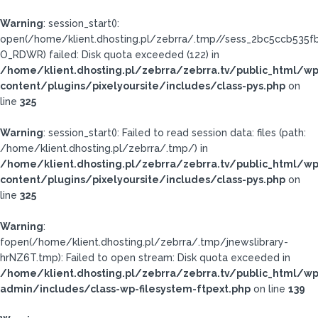
Warning
: session_start():
open(/home/klient.dhosting.pl/zebrra/.tmp//sess_2bc5ccb535
O_RDWR) failed: Disk quota exceeded (122) in
/home/klient.dhosting.pl/zebrra/zebrra.tv/public_html/wp
content/plugins/pixelyoursite/includes/class-pys.php
on
line
325
Warning
: session_start(): Failed to read session data: files (path:
/home/klient.dhosting.pl/zebrra/.tmp/) in
/home/klient.dhosting.pl/zebrra/zebrra.tv/public_html/wp
content/plugins/pixelyoursite/includes/class-pys.php
on
line
325
Warning
:
fopen(/home/klient.dhosting.pl/zebrra/.tmp/jnewslibrary-
hrNZ6T.tmp): Failed to open stream: Disk quota exceeded in
/home/klient.dhosting.pl/zebrra/zebrra.tv/public_html/wp
admin/includes/class-wp-filesystem-ftpext.php
on line
139