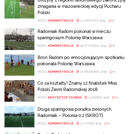
Drużyny z regionu radomskiego zakończyły
zmagania w mazowieckiej edycji Pucharu
Polski
PRZEZ
ADMINISTRACJA
11 KWIETNIA 2019
0
Radomiak Radom pokonał w meczu
sparingowym Polonię Warszawa
PRZEZ
ADMINISTRACJA
28 STYCZNIA 2019
0
Broń Radom po emocjonującym spotkaniu
pokonała Polonię Warszawa
PRZEZ
ADMINISTRACJA
17 WRZEŚNIA 2018
0
Co za kształty! Znamy 12 finalistek Miss
Polski Ziemi Radomskiej 2018
PRZEZ
KRZYSZTOF CZABAN
13 MARCA 2018
0
Druga sparingowa porażka zielonych.
Radomiak – Polonia 0:2 [SKRÓT]
PRZEZ
ADMINISTRACJA
3 LUTEGO 2018
0