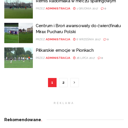
Remis Radomiaka w meczu sparingowym
PRZEZ
ADMINISTRACJA
1 GRUDNIA 2017
0
Centrum i Broń awansowały do ćwierćfinału
Mirax Pucharu Polski
PRZEZ
ADMINISTRACJA
6 WRZEŚNIA 2017
0
Piłkarskie emocje w Pionkach
PRZEZ
ADMINISTRACJA
26 LIPCA 2017
0
1
2
REKLAMA
Rekomendowane
.