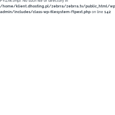
PYiZhk.tmp): No such file or directory in
/home/klient.dhosting.pl/zebrra/zebrra.tv/public_html/wp
admin/includes/class-wp-filesystem-ftpext.php
on line
142