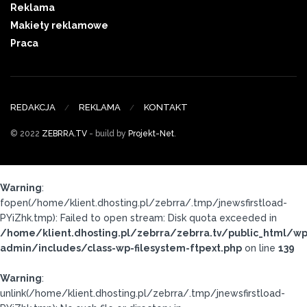
Reklama
Makiety reklamowe
Praca
REDAKCJA
REKLAMA
KONTAKT
© 2022
ZEBRRA.TV
- build by
Projekt-Net
.
Warning
:
fopen(/home/klient.dhosting.pl/zebrra/.tmp/jnewsfirstload-
PYiZhk.tmp): Failed to open stream: Disk quota exceeded in
/home/klient.dhosting.pl/zebrra/zebrra.tv/public_html/wp
admin/includes/class-wp-filesystem-ftpext.php
on line
139
Warning
:
unlink(/home/klient.dhosting.pl/zebrra/.tmp/jnewsfirstload-