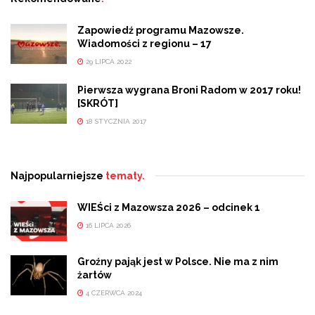
Zapowiedź programu Mazowsze.
Wiadomości z regionu – 17
29 LIPCA 2022
Pierwsza wygrana Broni Radom w 2017 roku!
[SKRÓT]
18 STYCZNIA 2017
Najpopularniejsze
tematy.
WIEŚci z Mazowsza 2026 – odcinek 1
16 LIPCA 2026
Groźny pająk jest w Polsce. Nie ma z nim
żartów
4 CZERWCA 2024