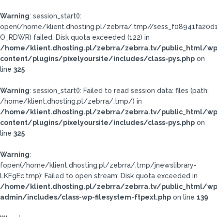
Warning
: session_start():
open(/home/klient.dhosting.pl/zebrra/.tmp//sess_f08941fa20
O_RDWR) failed: Disk quota exceeded (122) in
/home/klient.dhosting.pl/zebrra/zebrra.tv/public_html/wp
content/plugins/pixelyoursite/includes/class-pys.php
on
line
325
Warning
: session_start(): Failed to read session data: files (path:
/home/klient.dhosting.pl/zebrra/.tmp/) in
/home/klient.dhosting.pl/zebrra/zebrra.tv/public_html/wp
content/plugins/pixelyoursite/includes/class-pys.php
on
line
325
Warning
:
fopen(/home/klient.dhosting.pl/zebrra/.tmp/jnewslibrary-
LKFgEc.tmp): Failed to open stream: Disk quota exceeded in
/home/klient.dhosting.pl/zebrra/zebrra.tv/public_html/wp
admin/includes/class-wp-filesystem-ftpext.php
on line
139