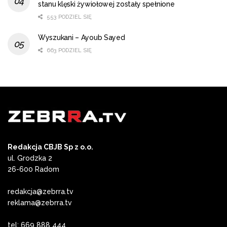
stanu klęski żywiołowej zostały spełnione
553 PODZIEL SIĘ
Wyszukani – Ayoub Sayed
663 PODZIEL SIĘ
Redakcja CBJB Sp z o.o.
ul. Grodzka 2
26-600 Radom
redakcja@zebrra.tv
reklama@zebrra.tv
tel: 669 888 444