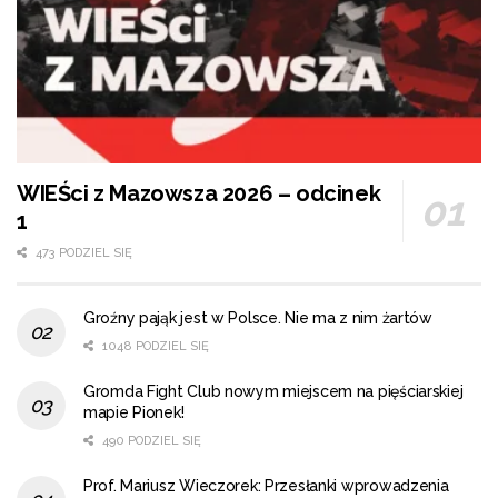
WIEŚci z Mazowsza 2026 – odcinek
1
473 PODZIEL SIĘ
Groźny pająk jest w Polsce. Nie ma z nim żartów
1048 PODZIEL SIĘ
Gromda Fight Club nowym miejscem na pięściarskiej
mapie Pionek!
490 PODZIEL SIĘ
Prof. Mariusz Wieczorek: Przesłanki wprowadzenia