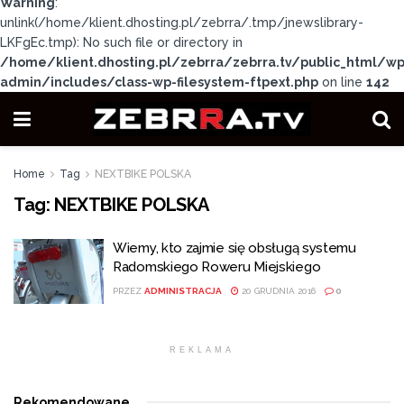
Warning
:
unlink(/home/klient.dhosting.pl/zebrra/.tmp/jnewslibrary-
LKFgEc.tmp): No such file or directory in
/home/klient.dhosting.pl/zebrra/zebrra.tv/public_html/wp
admin/includes/class-wp-filesystem-ftpext.php
on line
142
Home
Tag
NEXTBIKE POLSKA
Tag:
NEXTBIKE POLSKA
Wiemy, kto zajmie się obsługą systemu
Radomskiego Roweru Miejskiego
PRZEZ
ADMINISTRACJA
20 GRUDNIA 2016
0
REKLAMA
Rekomendowane
.