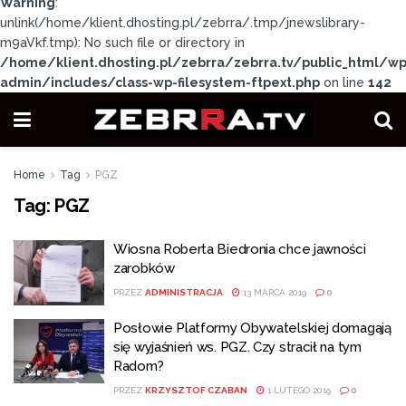
Warning
:
unlink(/home/klient.dhosting.pl/zebrra/.tmp/jnewslibrary-
m9aVkf.tmp): No such file or directory in
/home/klient.dhosting.pl/zebrra/zebrra.tv/public_html/wp
admin/includes/class-wp-filesystem-ftpext.php
on line
142
Home
Tag
PGZ
Tag:
PGZ
Wiosna Roberta Biedronia chce jawności
zarobków
PRZEZ
ADMINISTRACJA
13 MARCA 2019
0
Posłowie Platformy Obywatelskiej domagają
się wyjaśnień ws. PGZ. Czy stracił na tym
Radom?
PRZEZ
KRZYSZTOF CZABAN
1 LUTEGO 2019
0