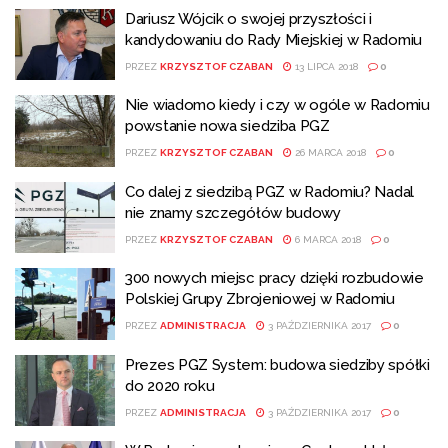
Dariusz Wójcik o swojej przyszłości i
kandydowaniu do Rady Miejskiej w Radomiu
PRZEZ
KRZYSZTOF CZABAN
13 LIPCA 2018
0
Nie wiadomo kiedy i czy w ogóle w Radomiu
powstanie nowa siedziba PGZ
PRZEZ
KRZYSZTOF CZABAN
26 MARCA 2018
0
Co dalej z siedzibą PGZ w Radomiu? Nadal
nie znamy szczegółów budowy
PRZEZ
KRZYSZTOF CZABAN
6 MARCA 2018
0
300 nowych miejsc pracy dzięki rozbudowie
Polskiej Grupy Zbrojeniowej w Radomiu
PRZEZ
ADMINISTRACJA
3 PAŹDZIERNIKA 2017
0
Prezes PGZ System: budowa siedziby spółki
do 2020 roku
PRZEZ
ADMINISTRACJA
3 PAŹDZIERNIKA 2017
0