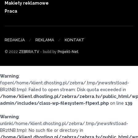
Makiety reklamowe
Praca
REDAKCJA
REKLAMA
KONTAKT
© 2022
ZEBRRA.TV
- build by
Projekt-Net
.
Warning
:
fopen(/home/klient.dhosting.pl/zebrra/.tmp/jnewsfirstload-
BR2tNB.tmp): Failed to open stream: Disk quota exceeded in
/home/klient.dhosting.pl/zebrra/zebrra.tv/public_html/wp
admin/includes/class-wp-filesystem-ftpext.php
on line
139
Warning
:
unlink(/home/klient.dhosting.pl/zebrra/.tmp/jnewsfirstload-
BR2tNB.tmp): No such file or directory in
/home/klient.dhosting.pl/zebrra/zebrra.tv/public_html/wp