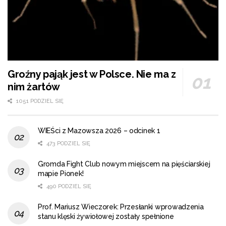
Groźny pająk jest w Polsce. Nie ma z
nim żartów
1051 PODZIEL SIĘ
WIEŚci z Mazowsza 2026 – odcinek 1
473 PODZIEL SIĘ
Gromda Fight Club nowym miejscem na pięściarskiej
mapie Pionek!
490 PODZIEL SIĘ
Prof. Mariusz Wieczorek: Przesłanki wprowadzenia
stanu klęski żywiołowej zostały spełnione