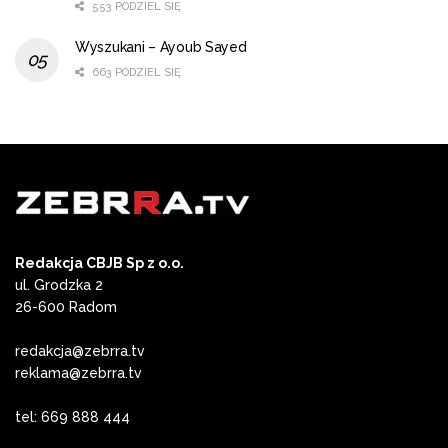
553 PODZIEL SIĘ
Wyszukani – Ayoub Sayed
663 PODZIEL SIĘ
Redakcja CBJB Sp z o.o.
ul. Grodzka 2
26-600 Radom
redakcja@zebrra.tv
reklama@zebrra.tv
tel: 669 888 444