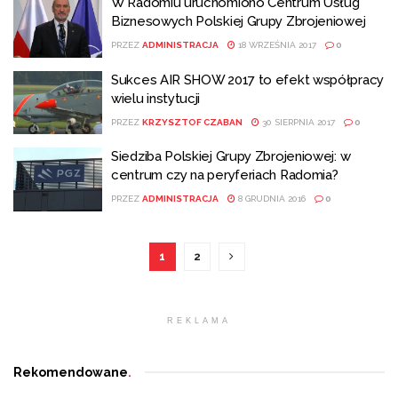
W Radomiu uruchomiono Centrum Usług
Biznesowych Polskiej Grupy Zbrojeniowej
PRZEZ
ADMINISTRACJA
18 WRZEŚNIA 2017
0
Sukces AIR SHOW 2017 to efekt współpracy
wielu instytucji
PRZEZ
KRZYSZTOF CZABAN
30 SIERPNIA 2017
0
Siedziba Polskiej Grupy Zbrojeniowej: w
centrum czy na peryferiach Radomia?
PRZEZ
ADMINISTRACJA
8 GRUDNIA 2016
0
1
2
REKLAMA
Rekomendowane
.