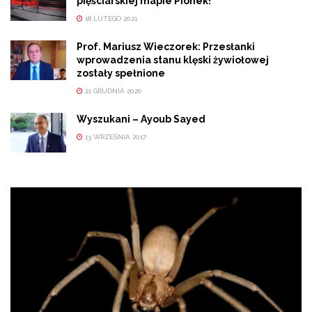
pięściarskiej mapie Pionek!
18 LUTEGO 2021
Prof. Mariusz Wieczorek: Przesłanki
wprowadzenia stanu klęski żywiołowej
zostały spełnione
21 GRUDNIA 2020
Wyszukani – Ayoub Sayed
13 WRZEŚNIA 2017