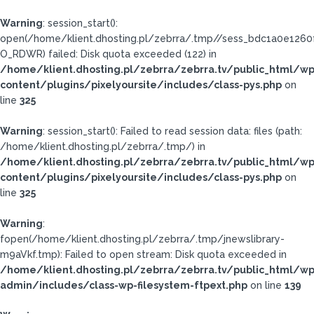
Warning
: session_start():
open(/home/klient.dhosting.pl/zebrra/.tmp//sess_bdc1a0e12
O_RDWR) failed: Disk quota exceeded (122) in
/home/klient.dhosting.pl/zebrra/zebrra.tv/public_html/wp
content/plugins/pixelyoursite/includes/class-pys.php
on
line
325
Warning
: session_start(): Failed to read session data: files (path:
/home/klient.dhosting.pl/zebrra/.tmp/) in
/home/klient.dhosting.pl/zebrra/zebrra.tv/public_html/wp
content/plugins/pixelyoursite/includes/class-pys.php
on
line
325
Warning
:
fopen(/home/klient.dhosting.pl/zebrra/.tmp/jnewslibrary-
m9aVkf.tmp): Failed to open stream: Disk quota exceeded in
/home/klient.dhosting.pl/zebrra/zebrra.tv/public_html/wp
admin/includes/class-wp-filesystem-ftpext.php
on line
139