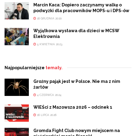
Marcin Kaca: Dopiero zaczynamy walkę o
podwyżki dla pracowników MOPS-u i DPS-ów
16 GRUDNIA 2020
Wyjątkowa wystawa dla dzieci w MCSW
Elektrownia
5 KWIETNIA 2023
Najpopularniejsze
tematy.
Groźny pająk jest w Polsce. Nie ma z nim
żartów
4 CZERWCA 2024
WIEŚci z Mazowsza 2026 – odcinek 1
16 LIPCA 2026
Gromda Fight Club nowym miejscem na