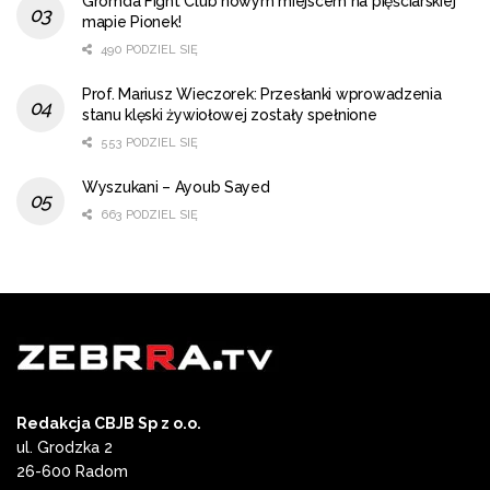
Gromda Fight Club nowym miejscem na pięściarskiej
mapie Pionek!
490 PODZIEL SIĘ
Prof. Mariusz Wieczorek: Przesłanki wprowadzenia
stanu klęski żywiołowej zostały spełnione
553 PODZIEL SIĘ
Wyszukani – Ayoub Sayed
663 PODZIEL SIĘ
Redakcja CBJB Sp z o.o.
ul. Grodzka 2
26-600 Radom