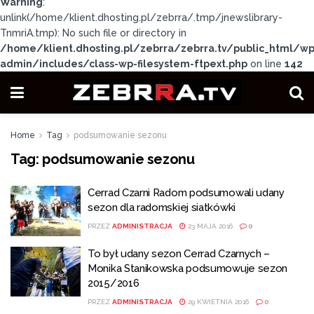
Warning
:
unlink(/home/klient.dhosting.pl/zebrra/.tmp/jnewslibrary-
TnmriA.tmp): No such file or directory in
/home/klient.dhosting.pl/zebrra/zebrra.tv/public_html/wp
admin/includes/class-wp-filesystem-ftpext.php
on line
142
Home
Tag
podsumowanie sezonu
Tag:
podsumowanie sezonu
Cerrad Czarni Radom podsumowali udany
sezon dla radomskiej siatkówki
PRZEZ
ADMINISTRACJA
23 MAJA 2016
0
To był udany sezon Cerrad Czarnych –
Monika Stanikowska podsumowuje sezon
2015/2016
PRZEZ
ADMINISTRACJA
29 KWIETNIA 2016
0