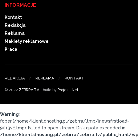
INFORMACJE
Kontakt
Redakcja
Reklama
Makiety reklamowe
Praca
REDAKCJA
REKLAMA
KONTAKT
© 2022
ZEBRRA.TV
- build by
Projekt-Net
.
Warning
:
fopen(/home/klient.dhosting.pl/zebrra/.tmp/jnewsfirstload-
9013vE.tmp): Failed to open stream: Disk quota exceeded in
/home/klient.dhosting.pl/zebrra/zebrra.tv/public_html/wp