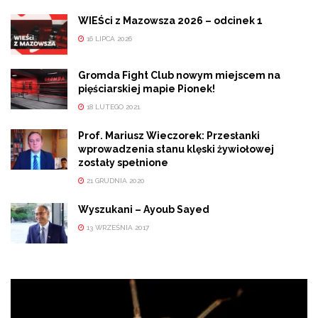
WIEŚci z Mazowsza 2026 – odcinek 1
16 LIPCA 2026
Gromda Fight Club nowym miejscem na
pięściarskiej mapie Pionek!
18 LUTEGO 2021
Prof. Mariusz Wieczorek: Przesłanki
wprowadzenia stanu klęski żywiołowej
zostały spełnione
21 GRUDNIA 2020
Wyszukani – Ayoub Sayed
13 WRZEŚNIA 2017