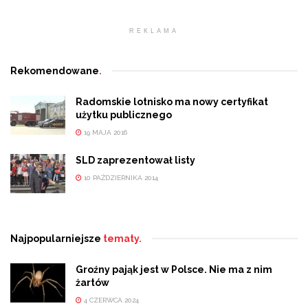
REKLAMA
Rekomendowane
.
Radomskie lotnisko ma nowy certyfikat
użytku publicznego
19 MAJA 2016
SLD zaprezentował listy
10 PAŹDZIERNIKA 2014
Najpopularniejsze
tematy.
Groźny pająk jest w Polsce. Nie ma z nim
żartów
4 CZERWCA 2024