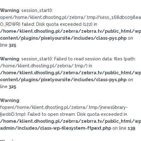
Warning
: session_start():
open(/home/klient.dhosting.pl/zebrra/.tmp//sess_168db1098
O_RDWR) failed: Disk quota exceeded (122) in
/home/klient.dhosting.pl/zebrra/zebrra.tv/public_html/wp
content/plugins/pixelyoursite/includes/class-pys.php
on
line
325
Warning
: session_start(): Failed to read session data: files (path:
/home/klient.dhosting.pl/zebrra/.tmp/) in
/home/klient.dhosting.pl/zebrra/zebrra.tv/public_html/wp
content/plugins/pixelyoursite/includes/class-pys.php
on
line
325
Warning
:
fopen(/home/klient.dhosting.pl/zebrra/.tmp/jnewslibrary-
Ijw0bD.tmp): Failed to open stream: Disk quota exceeded in
/home/klient.dhosting.pl/zebrra/zebrra.tv/public_html/wp
admin/includes/class-wp-filesystem-ftpext.php
on line
139