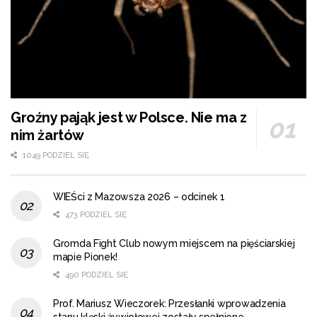
Groźny pająk jest w Polsce. Nie ma z
nim żartów
1049 PODZIEL SIĘ
WIEŚci z Mazowsza 2026 – odcinek 1
473 PODZIEL SIĘ
Gromda Fight Club nowym miejscem na pięściarskiej
mapie Pionek!
490 PODZIEL SIĘ
Prof. Mariusz Wieczorek: Przesłanki wprowadzenia
stanu klęski żywiołowej zostały spełnione