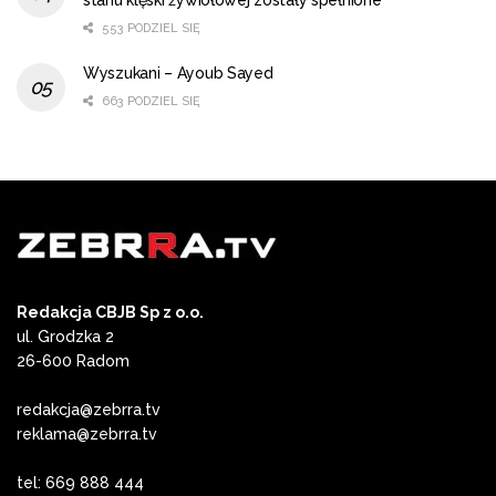
553 PODZIEL SIĘ
Wyszukani – Ayoub Sayed
663 PODZIEL SIĘ
Redakcja CBJB Sp z o.o.
ul. Grodzka 2
26-600 Radom
redakcja@zebrra.tv
reklama@zebrra.tv
tel: 669 888 444