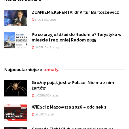
ZDANIEM EKSPERTA: dr Artur Bartoszewicz
6 LUTEGO 2020
Po co przyjeżdżać do Radomia? Turystyka w
mieście i regionie| Radom 2035
18 GRUDNIA 2023
Najpopularniejsze
tematy.
Groźny pająk jest w Polsce. Nie ma z nim
żartów
4 CZERWCA 2024
WIEŚci z Mazowsza 2026 – odcinek 1
16 LIPCA 2026