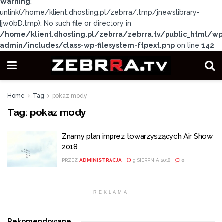
Warning
:
unlink(/home/klient.dhosting.pl/zebrra/.tmp/jnewslibrary-
Ijw0bD.tmp): No such file or directory in
/home/klient.dhosting.pl/zebrra/zebrra.tv/public_html/wp
admin/includes/class-wp-filesystem-ftpext.php
on line
142
Home
Tag
pokaz mody
Tag:
pokaz mody
Znamy plan imprez towarzyszących Air Show
2018
PRZEZ
ADMINISTRACJA
9 SIERPNIA 2018
0
REKLAMA
Rekomendowane
.