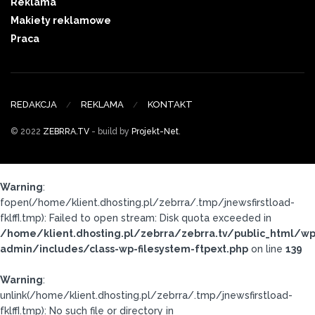
Reklama
Makiety reklamowe
Praca
REDAKCJA
REKLAMA
KONTAKT
© 2022
ZEBRRA.TV
- build by
Projekt-Net
.
Warning
:
fopen(/home/klient.dhosting.pl/zebrra/.tmp/jnewsfirstload-
fklffI.tmp): Failed to open stream: Disk quota exceeded in
/home/klient.dhosting.pl/zebrra/zebrra.tv/public_html/wp
admin/includes/class-wp-filesystem-ftpext.php
on line
139
Warning
:
unlink(/home/klient.dhosting.pl/zebrra/.tmp/jnewsfirstload-
fklffI.tmp): No such file or directory in