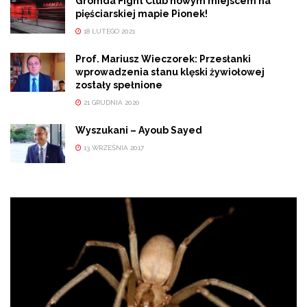
Gromda Fight Club nowym miejscem na
pięściarskiej mapie Pionek!
18 LUTEGO 2021
Prof. Mariusz Wieczorek: Przesłanki
wprowadzenia stanu klęski żywiołowej
zostały spełnione
21 GRUDNIA 2020
Wyszukani – Ayoub Sayed
13 WRZEŚNIA 2017