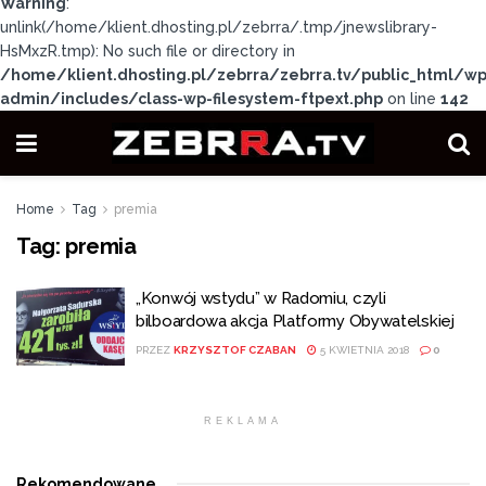
Warning
:
unlink(/home/klient.dhosting.pl/zebrra/.tmp/jnewslibrary-
HsMxzR.tmp): No such file or directory in
/home/klient.dhosting.pl/zebrra/zebrra.tv/public_html/wp
admin/includes/class-wp-filesystem-ftpext.php
on line
142
Home
Tag
premia
Tag:
premia
„Konwój wstydu” w Radomiu, czyli
bilboardowa akcja Platformy Obywatelskiej
PRZEZ
KRZYSZTOF CZABAN
5 KWIETNIA 2018
0
REKLAMA
Rekomendowane
.