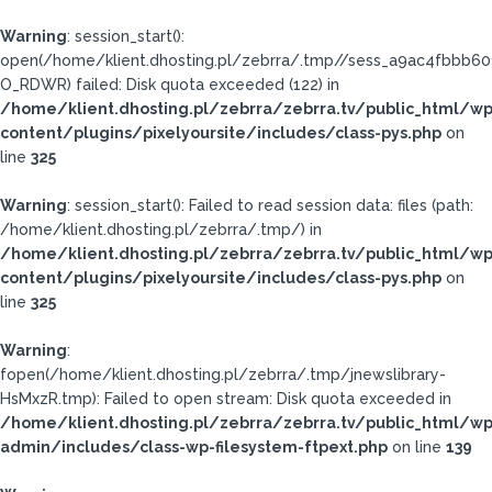
Warning
: session_start():
open(/home/klient.dhosting.pl/zebrra/.tmp//sess_a9ac4fbbb6
O_RDWR) failed: Disk quota exceeded (122) in
/home/klient.dhosting.pl/zebrra/zebrra.tv/public_html/wp
content/plugins/pixelyoursite/includes/class-pys.php
on
line
325
Warning
: session_start(): Failed to read session data: files (path:
/home/klient.dhosting.pl/zebrra/.tmp/) in
/home/klient.dhosting.pl/zebrra/zebrra.tv/public_html/wp
content/plugins/pixelyoursite/includes/class-pys.php
on
line
325
Warning
:
fopen(/home/klient.dhosting.pl/zebrra/.tmp/jnewslibrary-
HsMxzR.tmp): Failed to open stream: Disk quota exceeded in
/home/klient.dhosting.pl/zebrra/zebrra.tv/public_html/wp
admin/includes/class-wp-filesystem-ftpext.php
on line
139