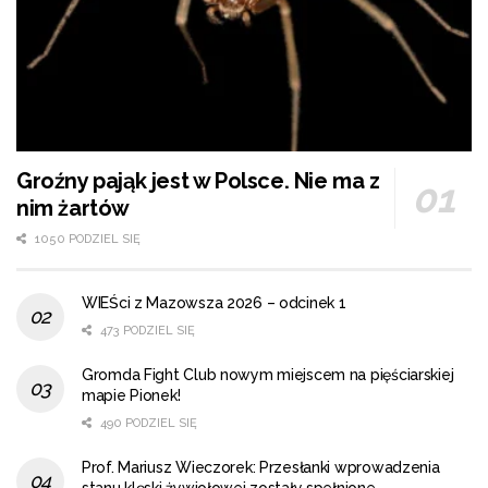
Groźny pająk jest w Polsce. Nie ma z
nim żartów
1050 PODZIEL SIĘ
WIEŚci z Mazowsza 2026 – odcinek 1
473 PODZIEL SIĘ
Gromda Fight Club nowym miejscem na pięściarskiej
mapie Pionek!
490 PODZIEL SIĘ
Prof. Mariusz Wieczorek: Przesłanki wprowadzenia
stanu klęski żywiołowej zostały spełnione