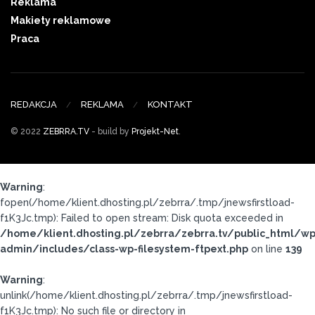
Reklama
Makiety reklamowe
Praca
REDAKCJA
REKLAMA
KONTAKT
© 2022
ZEBRRA.TV
- build by
Projekt-Net
.
Warning
:
fopen(/home/klient.dhosting.pl/zebrra/.tmp/jnewsfirstload-
f1K3Jc.tmp): Failed to open stream: Disk quota exceeded in
/home/klient.dhosting.pl/zebrra/zebrra.tv/public_html/wp
admin/includes/class-wp-filesystem-ftpext.php
on line
139
Warning
:
unlink(/home/klient.dhosting.pl/zebrra/.tmp/jnewsfirstload-
f1K3Jc.tmp): No such file or directory in