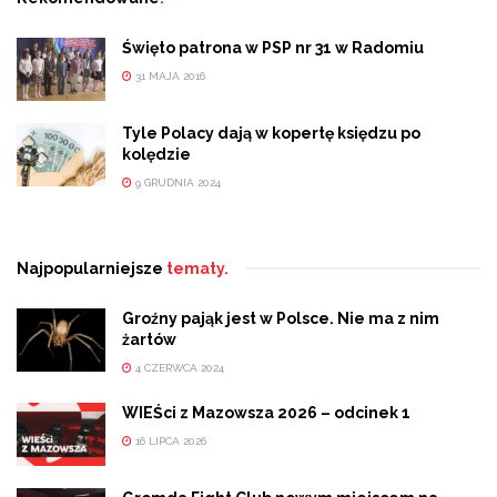
Święto patrona w PSP nr 31 w Radomiu
31 MAJA 2016
Tyle Polacy dają w kopertę księdzu po
kolędzie
9 GRUDNIA 2024
Najpopularniejsze
tematy.
Groźny pająk jest w Polsce. Nie ma z nim
żartów
4 CZERWCA 2024
WIEŚci z Mazowsza 2026 – odcinek 1
16 LIPCA 2026