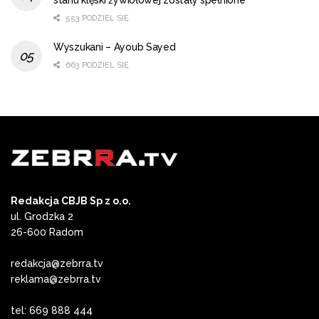
553 PODZIEL SIĘ
Wyszukani – Ayoub Sayed
663 PODZIEL SIĘ
Redakcja CBJB Sp z o.o.
ul. Grodzka 2
26-600 Radom
redakcja@zebrra.tv
reklama@zebrra.tv
tel: 669 888 444