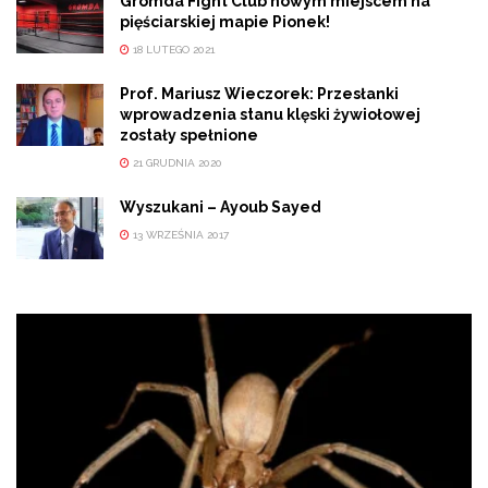
Gromda Fight Club nowym miejscem na
pięściarskiej mapie Pionek!
18 LUTEGO 2021
Prof. Mariusz Wieczorek: Przesłanki
wprowadzenia stanu klęski żywiołowej
zostały spełnione
21 GRUDNIA 2020
Wyszukani – Ayoub Sayed
13 WRZEŚNIA 2017