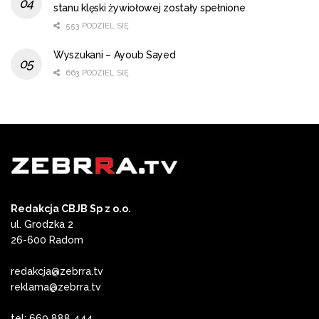
stanu klęski żywiołowej zostały spełnione
553 PODZIEL SIĘ
Wyszukani – Ayoub Sayed
663 PODZIEL SIĘ
Redakcja CBJB Sp z o.o.
ul. Grodzka 2
26-600 Radom
redakcja@zebrra.tv
reklama@zebrra.tv
tel: 669 888 444