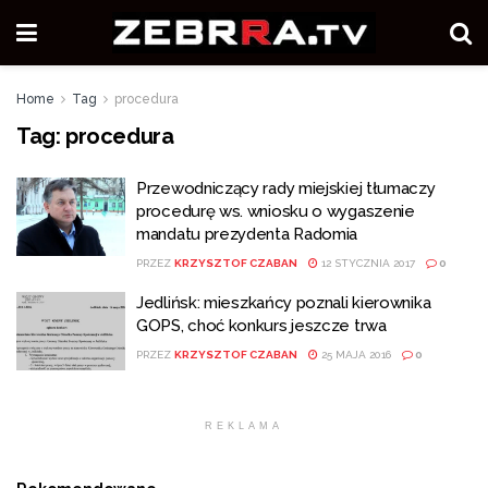
Home
Tag
procedura
Tag:
procedura
Przewodniczący rady miejskiej tłumaczy
procedurę ws. wniosku o wygaszenie
mandatu prezydenta Radomia
PRZEZ
KRZYSZTOF CZABAN
12 STYCZNIA 2017
0
Jedlińsk: mieszkańcy poznali kierownika
GOPS, choć konkurs jeszcze trwa
PRZEZ
KRZYSZTOF CZABAN
25 MAJA 2016
0
REKLAMA