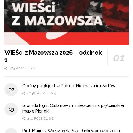
WIEŚci z Mazowsza 2026 – odcinek
1
473 PODZIEL SIĘ
Groźny pająk jest w Polsce. Nie ma z nim żartów
1048 PODZIEL SIĘ
Gromda Fight Club nowym miejscem na pięściarskiej
mapie Pionek!
490 PODZIEL SIĘ
Prof. Mariusz Wieczorek: Przesłanki wprowadzenia