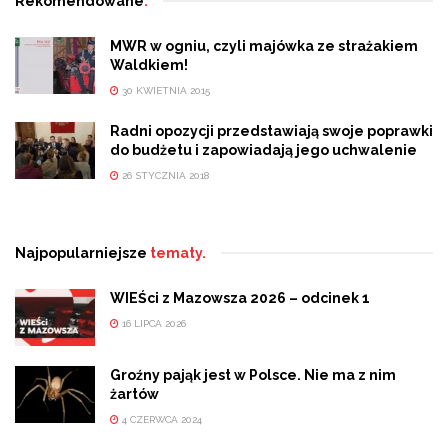
Rekomendowane
.
MWR w ogniu, czyli majówka ze strażakiem
Waldkiem!
30 KWIETNIA 2015
Radni opozycji przedstawiają swoje poprawki
do budżetu i zapowiadają jego uchwalenie
26 STYCZNIA 2018
Najpopularniejsze
tematy.
WIEŚci z Mazowsza 2026 – odcinek 1
16 LIPCA 2026
Groźny pająk jest w Polsce. Nie ma z nim
żartów
4 CZERWCA 2024