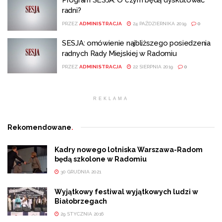
Program SESJA. O czym będą dyskutować
radni?
PRZEZ
ADMINISTRACJA
24 PAŹDZIERNIKA 2019
0
SESJA: omówienie najbliższego posiedzenia
radnych Rady Miejskiej w Radomiu
PRZEZ
ADMINISTRACJA
22 SIERPNIA 2019
0
REKLAMA
Rekomendowane
.
Kadry nowego lotniska Warszawa-Radom
będą szkolone w Radomiu
30 GRUDNIA 2021
Wyjątkowy festiwal wyjątkowych ludzi w
Białobrzegach
29 STYCZNIA 2016