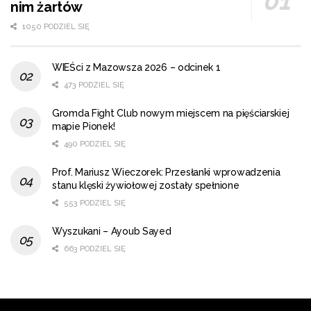
nim żartów
1050 PODZIEL SIĘ
WIEŚci z Mazowsza 2026 – odcinek 1
473 PODZIEL SIĘ
Gromda Fight Club nowym miejscem na pięściarskiej
mapie Pionek!
490 PODZIEL SIĘ
Prof. Mariusz Wieczorek: Przesłanki wprowadzenia
stanu klęski żywiołowej zostały spełnione
553 PODZIEL SIĘ
Wyszukani – Ayoub Sayed
663 PODZIEL SIĘ