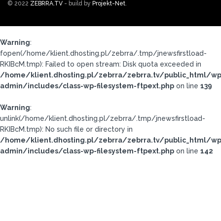
© 2022
ZEBRRA.TV
- build by
Projekt-Net
.
Warning
:
fopen(/home/klient.dhosting.pl/zebrra/.tmp/jnewsfirstload-
RKIBcM.tmp): Failed to open stream: Disk quota exceeded in
/home/klient.dhosting.pl/zebrra/zebrra.tv/public_html/wp
admin/includes/class-wp-filesystem-ftpext.php
on line
139
Warning
:
unlink(/home/klient.dhosting.pl/zebrra/.tmp/jnewsfirstload-
RKIBcM.tmp): No such file or directory in
/home/klient.dhosting.pl/zebrra/zebrra.tv/public_html/wp
admin/includes/class-wp-filesystem-ftpext.php
on line
142