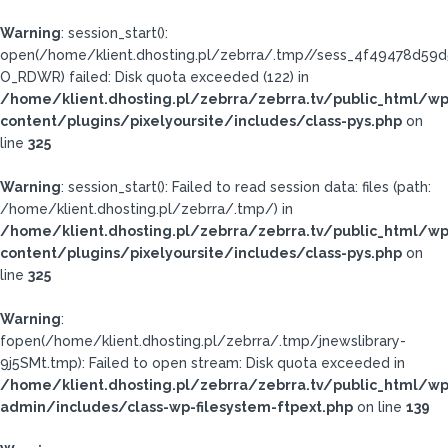
Warning
: session_start():
open(/home/klient.dhosting.pl/zebrra/.tmp//sess_4f49478d5
O_RDWR) failed: Disk quota exceeded (122) in
/home/klient.dhosting.pl/zebrra/zebrra.tv/public_html/wp
content/plugins/pixelyoursite/includes/class-pys.php
on
line
325
Warning
: session_start(): Failed to read session data: files (path:
/home/klient.dhosting.pl/zebrra/.tmp/) in
/home/klient.dhosting.pl/zebrra/zebrra.tv/public_html/wp
content/plugins/pixelyoursite/includes/class-pys.php
on
line
325
Warning
:
fopen(/home/klient.dhosting.pl/zebrra/.tmp/jnewslibrary-
9j5SMt.tmp): Failed to open stream: Disk quota exceeded in
/home/klient.dhosting.pl/zebrra/zebrra.tv/public_html/wp
admin/includes/class-wp-filesystem-ftpext.php
on line
139