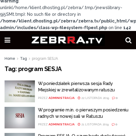
Warning
:
unlink(/home/klient.dhosting.pl/zebrra/.tmp/jnewslibrary-
9j5SMt.tmp): No such file or directory in
/home/klient.dhosting.pl/zebrra/zebrra.tv/public_html/wp
admin/includes/class-wp-filesystem-ftpext.php
on line
142
Home
Tag
program SESJA
Tag:
program SESJA
W poniedziałek pierwsza sesja Rady
Miejskiej w zrewitalizowanym ratuszu
PRZEZ
ADMINISTRACJA
22 LISTOPADA 2019
0
W programie m.in. o pierwszym posiedzeniu
radnych w nowej sali w Ratuszu
PRZEZ
ADMINISTRACJA
21 LISTOPADA 2019
0