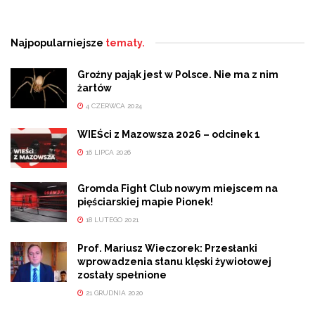
Najpopularniejsze
tematy.
Groźny pająk jest w Polsce. Nie ma z nim
żartów
4 CZERWCA 2024
WIEŚci z Mazowsza 2026 – odcinek 1
16 LIPCA 2026
Gromda Fight Club nowym miejscem na
pięściarskiej mapie Pionek!
18 LUTEGO 2021
Prof. Mariusz Wieczorek: Przesłanki
wprowadzenia stanu klęski żywiołowej
zostały spełnione
21 GRUDNIA 2020