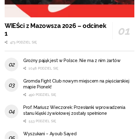
WIEŚci z Mazowsza 2026 – odcinek
1
473 PODZIEL SIĘ
Groźny pająk jest w Polsce. Nie ma z nim żartów
1048 PODZIEL SIĘ
Gromda Fight Club nowym miejscem na pięściarskiej
mapie Pionek!
490 PODZIEL SIĘ
Prof. Mariusz Wieczorek: Przesłanki wprowadzenia
stanu klęski żywiołowej zostały spełnione
553 PODZIEL SIĘ
Wyszukani – Ayoub Sayed