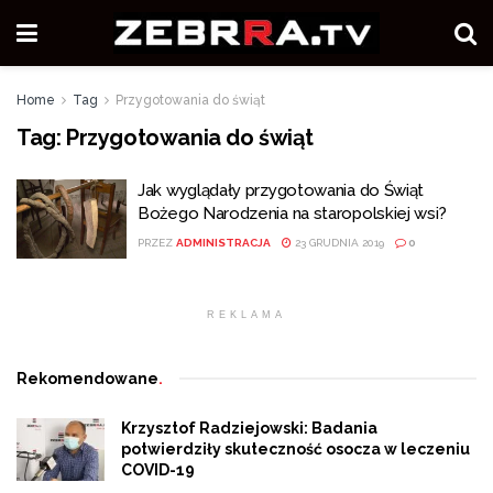
Home
Tag
Przygotowania do świąt
Tag:
Przygotowania do świąt
Jak wyglądały przygotowania do Świąt
Bożego Narodzenia na staropolskiej wsi?
PRZEZ
ADMINISTRACJA
23 GRUDNIA 2019
0
REKLAMA
Rekomendowane
.
Krzysztof Radziejowski: Badania
potwierdziły skuteczność osocza w leczeniu
COVID-19