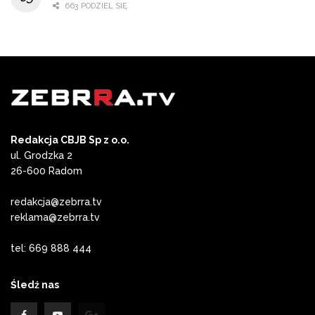
663 PODZIEL SIĘ
Redakcja CBJB Sp z o.o.
ul. Grodzka 2
26-600 Radom
redakcja@zebrra.tv
reklama@zebrra.tv
tel: 669 888 444
Śledź nas