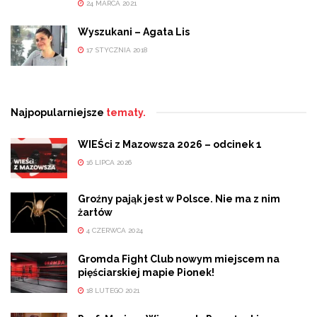
24 MARCA 2021
Wyszukani – Agata Lis
17 STYCZNIA 2018
Najpopularniejsze
tematy.
WIEŚci z Mazowsza 2026 – odcinek 1
16 LIPCA 2026
Groźny pająk jest w Polsce. Nie ma z nim
żartów
4 CZERWCA 2024
Gromda Fight Club nowym miejscem na
pięściarskiej mapie Pionek!
18 LUTEGO 2021