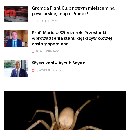
Gromda Fight Club nowym miejscem na
pięściarskiej mapie Pionek!
18 LUTEGO 2021
Prof. Mariusz Wieczorek: Przesłanki
wprowadzenia stanu klęski żywiołowej
zostały spełnione
21 GRUDNIA 2020
Wyszukani – Ayoub Sayed
13 WRZEŚNIA 2017