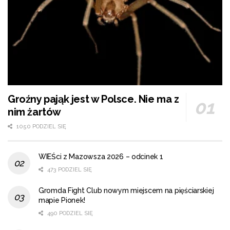
Groźny pająk jest w Polsce. Nie ma z
nim żartów
1050 PODZIEL SIĘ
WIEŚci z Mazowsza 2026 – odcinek 1
473 PODZIEL SIĘ
Gromda Fight Club nowym miejscem na pięściarskiej
mapie Pionek!
490 PODZIEL SIĘ