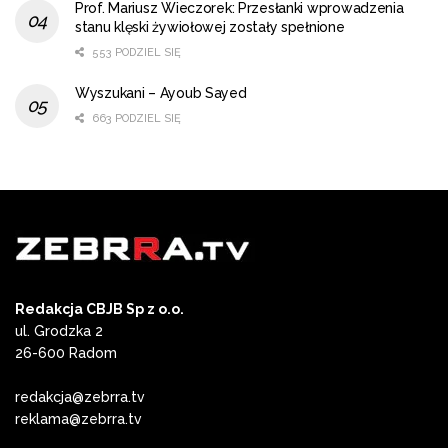
Prof. Mariusz Wieczorek: Przesłanki wprowadzenia
stanu klęski żywiołowej zostały spełnione
553 PODZIEL SIĘ
Wyszukani – Ayoub Sayed
663 PODZIEL SIĘ
Redakcja CBJB Sp z o.o.
ul. Grodzka 2
26-600 Radom
redakcja@zebrra.tv
reklama@zebrra.tv