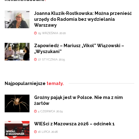
Joanna Kluzik-Rostkowska: Można przenieść
urzędy do Radomia bez wydzielania
Warszawy
29 WRZEŚNIA 2020
Zapowiedź – Mariusz „Vikol” Wiązowski –
„Wyszukani”
27 STYCZNIA 2015
Najpopularniejsze
tematy.
Groźny pająk jest w Polsce. Nie ma z nim
żartów
4 CZERWCA 2024
WIEŚci z Mazowsza 2026 – odcinek 1
16 LIPCA 2026