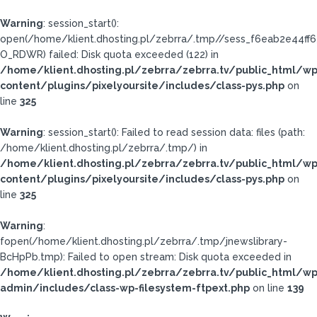
Warning
: session_start():
open(/home/klient.dhosting.pl/zebrra/.tmp//sess_f6eab2e44ff
O_RDWR) failed: Disk quota exceeded (122) in
/home/klient.dhosting.pl/zebrra/zebrra.tv/public_html/wp
content/plugins/pixelyoursite/includes/class-pys.php
on
line
325
Warning
: session_start(): Failed to read session data: files (path:
/home/klient.dhosting.pl/zebrra/.tmp/) in
/home/klient.dhosting.pl/zebrra/zebrra.tv/public_html/wp
content/plugins/pixelyoursite/includes/class-pys.php
on
line
325
Warning
:
fopen(/home/klient.dhosting.pl/zebrra/.tmp/jnewslibrary-
BcHpPb.tmp): Failed to open stream: Disk quota exceeded in
/home/klient.dhosting.pl/zebrra/zebrra.tv/public_html/wp
admin/includes/class-wp-filesystem-ftpext.php
on line
139