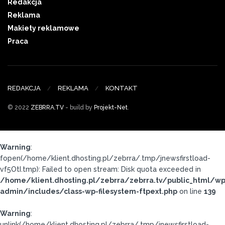
Redakcja
Reklama
Makiety reklamowe
Praca
REDAKCJA
REKLAMA
KONTAKT
© 2022
ZEBRRA.TV
- build by
Projekt-Net
.
Warning
:
fopen(/home/klient.dhosting.pl/zebrra/.tmp/jnewsfirstload-
vf5OtI.tmp): Failed to open stream: Disk quota exceeded in
/home/klient.dhosting.pl/zebrra/zebrra.tv/public_html/wp
admin/includes/class-wp-filesystem-ftpext.php
on line
139
Warning
:
unlink(/home/klient.dhosting.pl/zebrra/.tmp/jnewsfirstload-