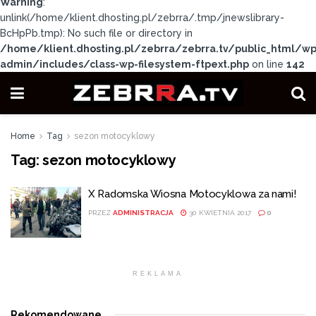
Warning
:
unlink(/home/klient.dhosting.pl/zebrra/.tmp/jnewslibrary-
BcHpPb.tmp): No such file or directory in
/home/klient.dhosting.pl/zebrra/zebrra.tv/public_html/wp
admin/includes/class-wp-filesystem-ftpext.php
on line
142
Home
Tag
sezon motocyklowy
Tag:
sezon motocyklowy
X Radomska Wiosna Motocyklowa za nami!
PRZEZ
ADMINISTRACJA
30 KWIETNIA 2017
0
REKLAMA
Rekomendowane
.