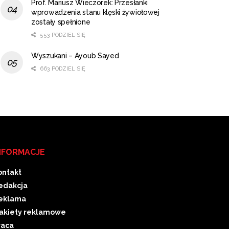
Prof. Mariusz Wieczorek: Przesłanki
wprowadzenia stanu klęski żywiołowej
zostały spełnione
553 PODZIEL SIĘ
Wyszukani – Ayoub Sayed
663 PODZIEL SIĘ
NFORMACJE
ontakt
edakcja
eklama
akiety reklamowe
raca