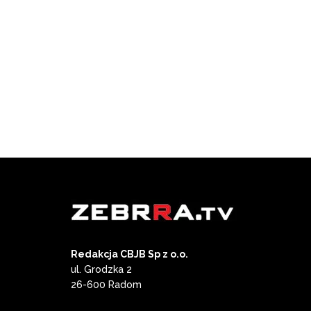
Redakcja CBJB Sp z o.o.
ul. Grodzka 2
26-600 Radom