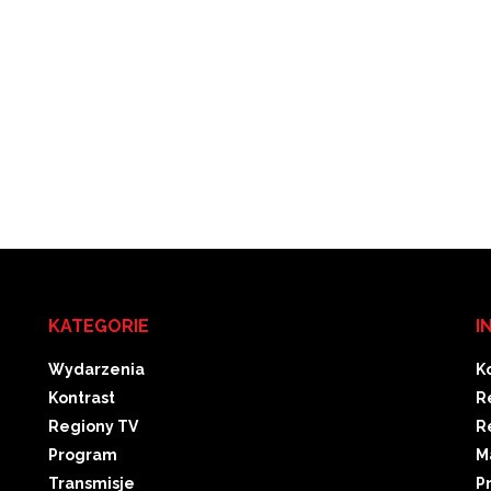
KATEGORIE
I
Wydarzenia
K
Kontrast
R
Regiony TV
R
Program
M
Transmisje
P