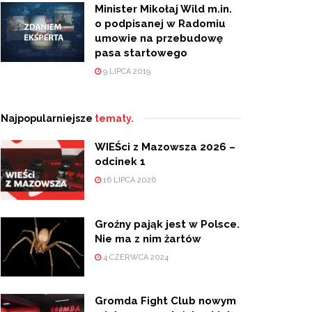
Minister Mikołaj Wild m.in.
o podpisanej w Radomiu
umowie na przebudowę
pasa startowego
9 LIPCA 2019
Najpopularniejsze
tematy.
WIEŚci z Mazowsza 2026 –
odcinek 1
16 LIPCA 2026
Groźny pająk jest w Polsce.
Nie ma z nim żartów
4 CZERWCA 2024
Gromda Fight Club nowym