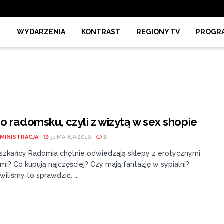
WYDARZENIA
KONTRAST
REGIONY TV
PROGR
o radomsku, czyli z wizytą w sex shopie
MINISTRACJA
31 MARCA 2016
0
szkańcy Radomia chętnie odwiedzają sklepy z erotycznymi
i? Co kupują najczęściej? Czy mają fantazję w sypialni?
iliśmy to sprawdzić. ...