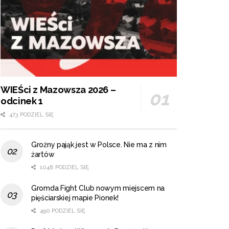
WIEŚci z Mazowsza 2026 –
odcinek 1
473 PODZIEL SIĘ
Groźny pająk jest w Polsce. Nie ma z nim
żartów
1048 PODZIEL SIĘ
Gromda Fight Club nowym miejscem na
pięściarskiej mapie Pionek!
490 PODZIEL SIĘ