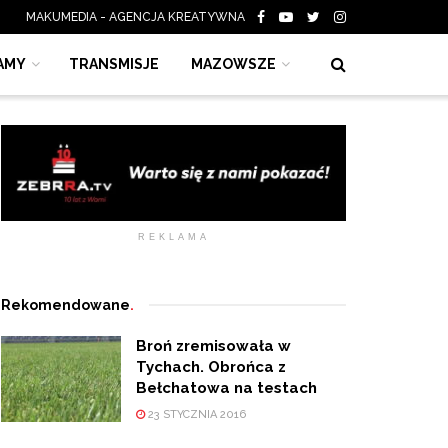
MAKUMEDIA - AGENCJA KREATYWNA
AMY
TRANSMISJE
MAZOWSZE
REKLAMA
Rekomendowane
.
Broń zremisowała w
Tychach. Obrońca z
Bełchatowa na testach
23 STYCZNIA 2016