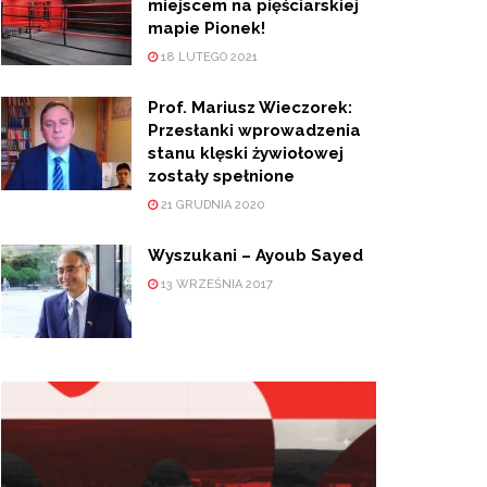
miejscem na pięściarskiej
mapie Pionek!
18 LUTEGO 2021
Prof. Mariusz Wieczorek:
Przesłanki wprowadzenia
stanu klęski żywiołowej
zostały spełnione
21 GRUDNIA 2020
Wyszukani – Ayoub Sayed
13 WRZEŚNIA 2017