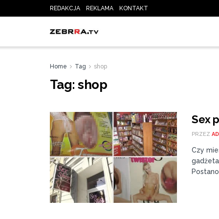
REDAKCJA
REKLAMA
KONTAKT
Home
Tag
shop
Tag:
shop
Sex p
PRZEZ
AD
Czy mie
gadżetam
Postanow