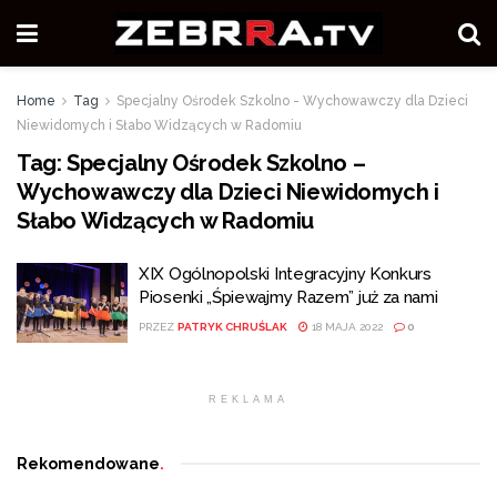
Home
Tag
Specjalny Ośrodek Szkolno - Wychowawczy dla Dzieci
Niewidomych i Słabo Widzących w Radomiu
Tag:
Specjalny Ośrodek Szkolno –
Wychowawczy dla Dzieci Niewidomych i
Słabo Widzących w Radomiu
XIX Ogólnopolski Integracyjny Konkurs
Piosenki „Śpiewajmy Razem” już za nami
PRZEZ
PATRYK CHRUŚLAK
18 MAJA 2022
0
REKLAMA
Rekomendowane
.