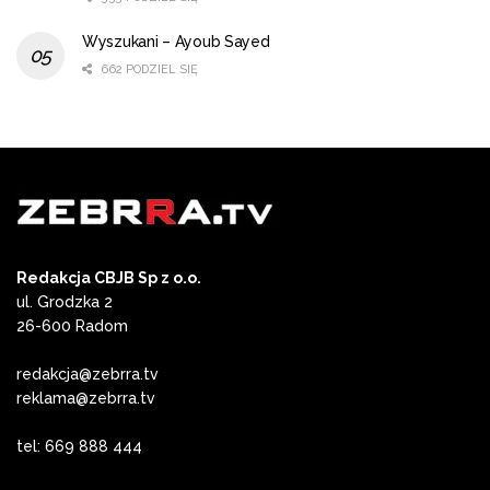
Wyszukani – Ayoub Sayed
662 PODZIEL SIĘ
Redakcja CBJB Sp z o.o.
ul. Grodzka 2
26-600 Radom
redakcja@zebrra.tv
reklama@zebrra.tv
tel: 669 888 444