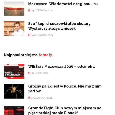
Mazowsze. Wiadomości z regionu – 12
24 CZERWCA 2022
Szef kupi ci soczewki albo okulary.
Wystarczy złożyć wniosek
19 CZERWCA 2024
Najpopularniejsze
tematy.
WIEŚci z Mazowsza 2026 – odcinek 1
16 LIPCA 2026
Groźny pająk jest w Polsce. Nie ma z nim
żartów
4 CZERWCA 2024
Gromda Fight Club nowym miejscem na
pięściarskiej mapie Pionek!