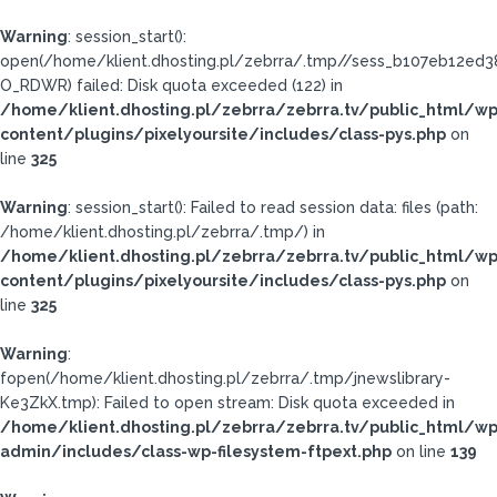
Warning
: session_start():
open(/home/klient.dhosting.pl/zebrra/.tmp//sess_b107eb12e
O_RDWR) failed: Disk quota exceeded (122) in
/home/klient.dhosting.pl/zebrra/zebrra.tv/public_html/wp
content/plugins/pixelyoursite/includes/class-pys.php
on
line
325
Warning
: session_start(): Failed to read session data: files (path:
/home/klient.dhosting.pl/zebrra/.tmp/) in
/home/klient.dhosting.pl/zebrra/zebrra.tv/public_html/wp
content/plugins/pixelyoursite/includes/class-pys.php
on
line
325
Warning
:
fopen(/home/klient.dhosting.pl/zebrra/.tmp/jnewslibrary-
Ke3ZkX.tmp): Failed to open stream: Disk quota exceeded in
/home/klient.dhosting.pl/zebrra/zebrra.tv/public_html/wp
admin/includes/class-wp-filesystem-ftpext.php
on line
139