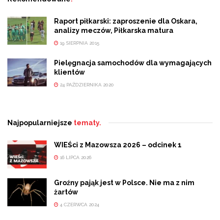
Raport piłkarski: zaproszenie dla Oskara,
analizy meczów, Piłkarska matura
19 SIERPNIA 2015
Pielęgnacja samochodów dla wymagających
klientów
24 PAŹDZIERNIKA 2020
Najpopularniejsze
tematy.
WIEŚci z Mazowsza 2026 – odcinek 1
16 LIPCA 2026
Groźny pająk jest w Polsce. Nie ma z nim
żartów
4 CZERWCA 2024