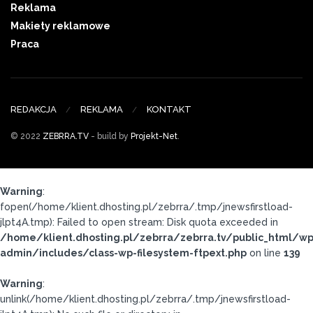
Reklama
Makiety reklamowe
Praca
REDAKCJA
REKLAMA
KONTAKT
© 2022
ZEBRRA.TV
- build by
Projekt-Net
.
Warning
:
fopen(/home/klient.dhosting.pl/zebrra/.tmp/jnewsfirstload-
jlpt4A.tmp): Failed to open stream: Disk quota exceeded in
/home/klient.dhosting.pl/zebrra/zebrra.tv/public_html/wp
admin/includes/class-wp-filesystem-ftpext.php
on line
139
Warning
:
unlink(/home/klient.dhosting.pl/zebrra/.tmp/jnewsfirstload-