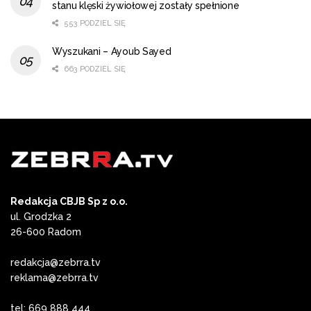
stanu klęski żywiołowej zostały spełnione
553 PODZIEL SIĘ
Wyszukani – Ayoub Sayed
663 PODZIEL SIĘ
Redakcja CBJB Sp z o.o.
ul. Grodzka 2
26-600 Radom
redakcja@zebrra.tv
reklama@zebrra.tv
tel: 669 888 444