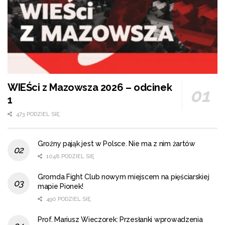
WIEŚci z Mazowsza 2026 – odcinek
1
473 PODZIEL SIĘ
Groźny pająk jest w Polsce. Nie ma z nim żartów
1048 PODZIEL SIĘ
Gromda Fight Club nowym miejscem na pięściarskiej
mapie Pionek!
490 PODZIEL SIĘ
Prof. Mariusz Wieczorek: Przesłanki wprowadzenia