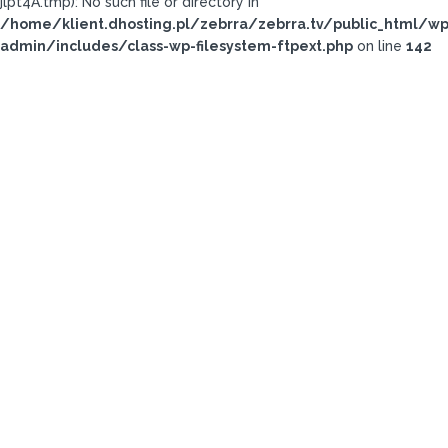
jlpt4A.tmp): No such file or directory in
/home/klient.dhosting.pl/zebrra/zebrra.tv/public_html/wp
admin/includes/class-wp-filesystem-ftpext.php
on line
142