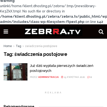
Warning
:
unlink(/home/klient.dhosting.pl/zebrra/.tmp/jnewslibrary-
Ke3ZkX.tmp): No such file or directory in
/home/klient.dhosting.pl/zebrra/zebrra.tv/public_html/wp
admin/includes/class-wp-filesystem-ftpext.php
on line
142
Home
Tag
świadczenia postojowe
Tag:
świadczenia postojowe
Już dziś wypłata pierwszych świadczeń
postojowych
PRZEZ
ADMINISTRACJA
15 KWIETNIA 2020
0
REKLAMA
Rekomendowane
.