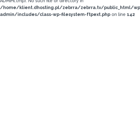
ADMiHl.tmp): No such file or directory in
/home/klient.dhosting.pl/zebrra/zebrra.tv/public_html/wp
admin/includes/class-wp-filesystem-ftpext.php
on line
142