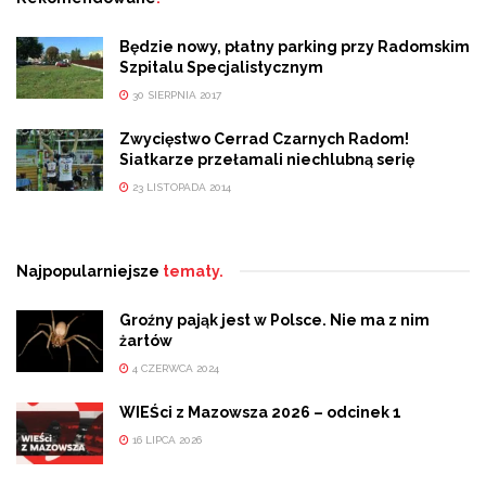
Będzie nowy, płatny parking przy Radomskim
Szpitalu Specjalistycznym
30 SIERPNIA 2017
Zwycięstwo Cerrad Czarnych Radom!
Siatkarze przełamali niechlubną serię
23 LISTOPADA 2014
Najpopularniejsze
tematy.
Groźny pająk jest w Polsce. Nie ma z nim
żartów
4 CZERWCA 2024
WIEŚci z Mazowsza 2026 – odcinek 1
16 LIPCA 2026