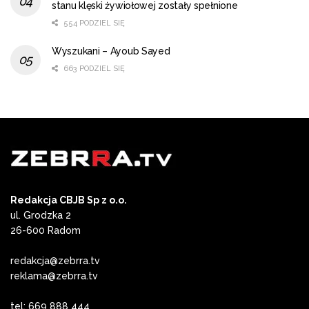
stanu klęski żywiołowej zostały spełnione
554 PODZIEL SIĘ
Wyszukani – Ayoub Sayed
663 PODZIEL SIĘ
Redakcja CBJB Sp z o.o.
ul. Grodzka 2
26-600 Radom
redakcja@zebrra.tv
reklama@zebrra.tv
tel: 669 888 444