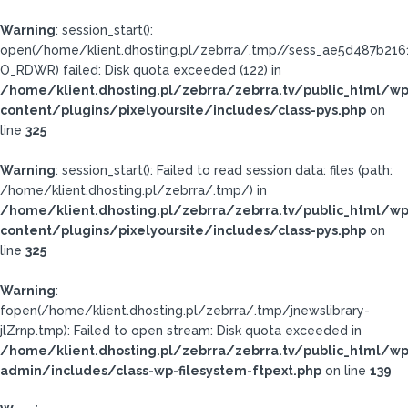
Warning
: session_start():
open(/home/klient.dhosting.pl/zebrra/.tmp//sess_ae5d487b21
O_RDWR) failed: Disk quota exceeded (122) in
/home/klient.dhosting.pl/zebrra/zebrra.tv/public_html/wp
content/plugins/pixelyoursite/includes/class-pys.php
on
line
325
Warning
: session_start(): Failed to read session data: files (path:
/home/klient.dhosting.pl/zebrra/.tmp/) in
/home/klient.dhosting.pl/zebrra/zebrra.tv/public_html/wp
content/plugins/pixelyoursite/includes/class-pys.php
on
line
325
Warning
:
fopen(/home/klient.dhosting.pl/zebrra/.tmp/jnewslibrary-
jlZrnp.tmp): Failed to open stream: Disk quota exceeded in
/home/klient.dhosting.pl/zebrra/zebrra.tv/public_html/wp
admin/includes/class-wp-filesystem-ftpext.php
on line
139