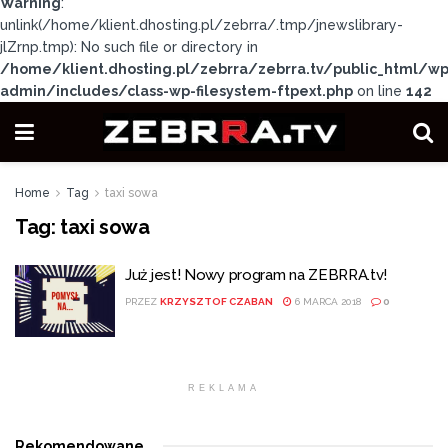
Warning
:
unlink(/home/klient.dhosting.pl/zebrra/.tmp/jnewslibrary-
jlZrnp.tmp): No such file or directory in
/home/klient.dhosting.pl/zebrra/zebrra.tv/public_html/wp
admin/includes/class-wp-filesystem-ftpext.php
on line
142
Home
Tag
taxi sowa
Tag:
taxi sowa
Już jest! Nowy program na ZEBRRA.tv!
PRZEZ
KRZYSZTOF CZABAN
6 MARCA 2018
0
REKLAMA
Rekomendowane
.