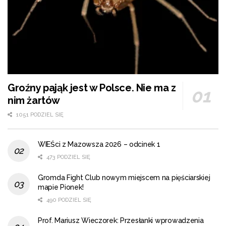
Groźny pająk jest w Polsce. Nie ma z
nim żartów
1051 PODZIEL SIĘ
WIEŚci z Mazowsza 2026 – odcinek 1
473 PODZIEL SIĘ
Gromda Fight Club nowym miejscem na pięściarskiej
mapie Pionek!
490 PODZIEL SIĘ
Prof. Mariusz Wieczorek: Przesłanki wprowadzenia