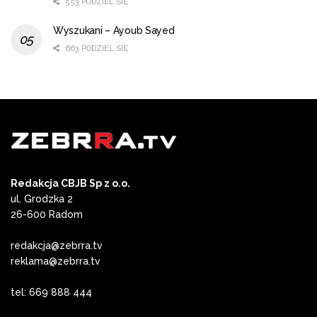
553 PODZIEL SIĘ
Wyszukani – Ayoub Sayed
663 PODZIEL SIĘ
Redakcja CBJB Sp z o.o.
ul. Grodzka 2
26-600 Radom
redakcja@zebrra.tv
reklama@zebrra.tv
tel: 669 888 444