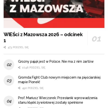
WIEŚci z Mazowsza 2026 – odcinek
1
473 PODZIEL SIĘ
Groźny pająk jest w Polsce. Nie ma z nim żartów
1048 PODZIEL SIĘ
Gromda Fight Club nowym miejscem na pięściarskiej
mapie Pionek!
490 PODZIEL SIĘ
Prof. Mariusz Wieczorek: Przesłanki wprowadzenia
stanu klęski żywiołowej zostały spełnione