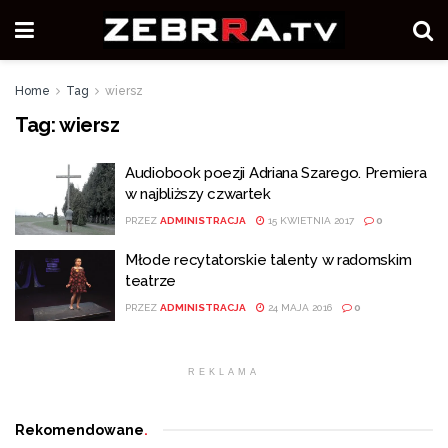
Home
Tag
wiersz
Tag:
wiersz
Audiobook poezji Adriana Szarego. Premiera
w najbliższy czwartek
PRZEZ
ADMINISTRACJA
15 KWIETNIA 2017
0
Młode recytatorskie talenty w radomskim
teatrze
PRZEZ
ADMINISTRACJA
24 MAJA 2016
0
REKLAMA
Rekomendowane
.