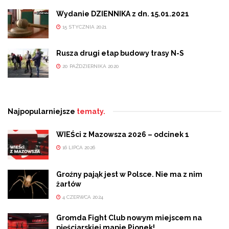
Wydanie DZIENNIKA z dn. 15.01.2021
15 STYCZNIA 2021
Rusza drugi etap budowy trasy N-S
20 PAŹDZIERNIKA 2020
Najpopularniejsze
tematy.
WIEŚci z Mazowsza 2026 – odcinek 1
16 LIPCA 2026
Groźny pająk jest w Polsce. Nie ma z nim
żartów
4 CZERWCA 2024
Gromda Fight Club nowym miejscem na
pięściarskiej mapie Pionek!