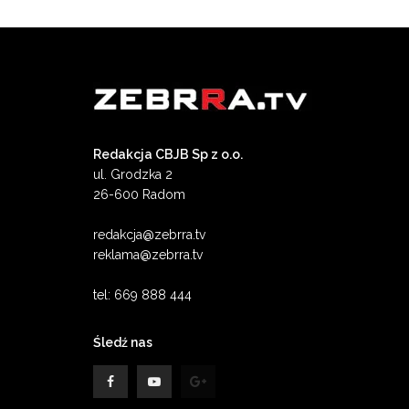
Redakcja CBJB Sp z o.o.
ul. Grodzka 2
26-600 Radom
redakcja@zebrra.tv
reklama@zebrra.tv
tel: 669 888 444
Śledź nas