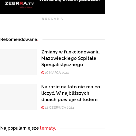
REKLAMA
Rekomendowane
.
Zmiany w funkcjonowaniu
Mazowieckiego Szpitala
Specjalistycznego
16 MARCA 2020
Na razie na lato nie ma co
liczyć. W najbliższych
dniach powieje chłodem
12 CZERWCA 2024
Najpopularniejsze
tematy.