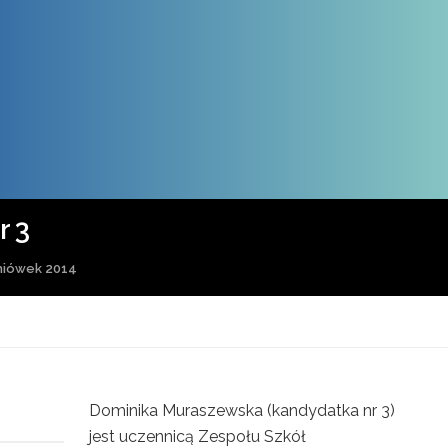
r 3
niówek 2014
Dominika Muraszewska (kandydatka nr 3)
jest uczennicą Zespołu Szkół