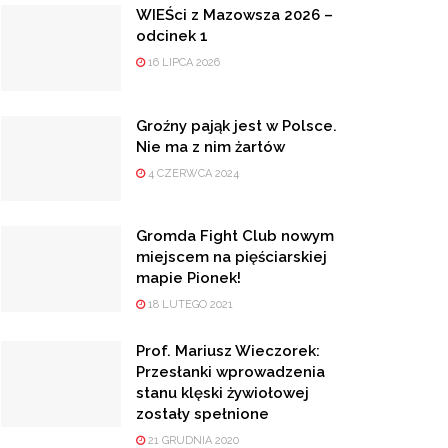
WIEŚci z Mazowsza 2026 –
odcinek 1
16 LIPCA 2026
Groźny pająk jest w Polsce.
Nie ma z nim żartów
4 CZERWCA 2024
Gromda Fight Club nowym
miejscem na pięściarskiej
mapie Pionek!
18 LUTEGO 2021
Prof. Mariusz Wieczorek:
Przesłanki wprowadzenia
stanu klęski żywiołowej
zostały spełnione
21 GRUDNIA 2020