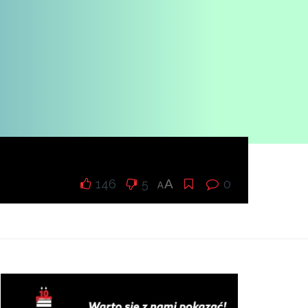
146
5
A
0
A