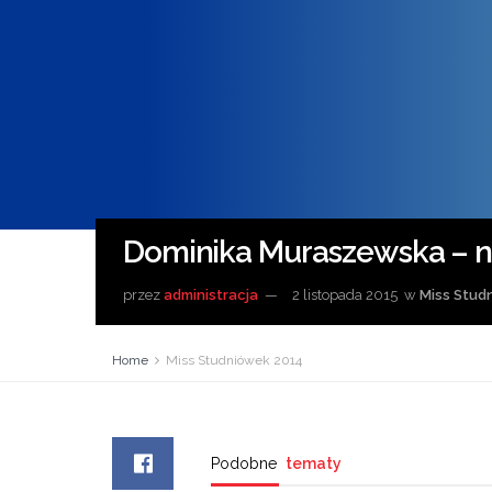
Dominika Muraszewska – n
przez
administracja
2 listopada 2015
w
Miss Stud
Home
Miss Studniówek 2014
Podobne
tematy