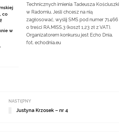
Technicznych imienia Tadeusza Kościuszki
mskiej
w Radomiu. Jeśli chcesz na nią
, co
zagłosować, wyślij SMS pod numer 71466
!
o treści RA.MISS.3 (koszt 1,23 zł z VAT).
knie w
Organizatorem konkursu jest Echo Dnia.
fot. echodnia.eu
O
NASTĘPNY
Justyna Krzosek – nr 4