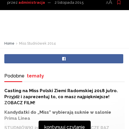
A
przez
administracja
2 listopada 2015
A
Home
Miss Studniówek 2014
Podobne
tematy
Casting na Miss Polski Ziemi Radomskiej 2018 jutro.
Przyjdź i zaprezentuj to, co masz najpiękniejsze!
ZOBACZ FILM!
Kandydatki do „Miss” wybierają suknie w salonie
Prima Linea
kontynuuj czytanie
STUDNIÓWKI 2017: PRZEŻYJMY TO JESZCZE RAZ