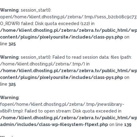
Warning
: session_start():
open(/home/klient.dhosting.pl/zebrra/.tmp//sess_b2cb08c9c7
O_RDWR) failed: Disk quota exceeded (122) in
/home/klient.dhosting.pl/zebrra/zebrra.tv/public_html/wp
content/plugins/pixelyoursite/includes/class-pys.php
on
line
325
Warning
: session_start(): Failed to read session data: files (path:
/home/klient.dhosting.pl/zebrra/.tmp/) in
/home/klient.dhosting.pl/zebrra/zebrra.tv/public_html/wp
content/plugins/pixelyoursite/includes/class-pys.php
on
line
325
Warning
:
fopen(/home/klient.dhosting.pl/zebrra/.tmp/jnewslibrary-
x8biFr.tmp): Failed to open stream: Disk quota exceeded in
/home/klient.dhosting.pl/zebrra/zebrra.tv/public_html/wp
admin/includes/class-wp-filesystem-ftpext.php
on line
139