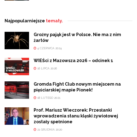
Najpopularniejsze
tematy.
Groźny pająk jest w Polsce. Nie ma z nim
żartów
4 CZERWCA 2024
WIEŚci z Mazowsza 2026 – odcinek 1
16 LIPCA 2026
Gromda Fight Club nowym miejscem na
pięściarskiej mapie Pionek!
18 LUTEGO 2021
Prof. Mariusz Wieczorek: Przesłanki
wprowadzenia stanu klęski żywiołowej
zostały spełnione
21 GRUDNIA 2020