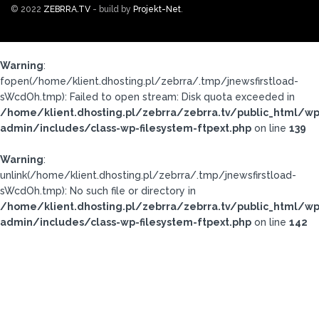
© 2022
ZEBRRA.TV
- build by
Projekt-Net
.
Warning
:
fopen(/home/klient.dhosting.pl/zebrra/.tmp/jnewsfirstload-
sWcdOh.tmp): Failed to open stream: Disk quota exceeded in
/home/klient.dhosting.pl/zebrra/zebrra.tv/public_html/wp
admin/includes/class-wp-filesystem-ftpext.php
on line
139
Warning
:
unlink(/home/klient.dhosting.pl/zebrra/.tmp/jnewsfirstload-
sWcdOh.tmp): No such file or directory in
/home/klient.dhosting.pl/zebrra/zebrra.tv/public_html/wp
admin/includes/class-wp-filesystem-ftpext.php
on line
142