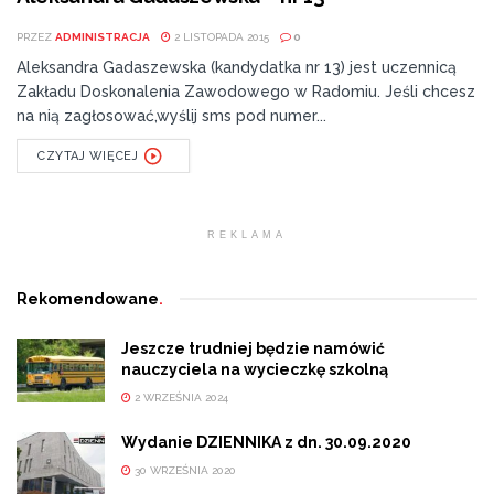
PRZEZ
ADMINISTRACJA
2 LISTOPADA 2015
0
Aleksandra Gadaszewska (kandydatka nr 13) jest uczennicą
Zakładu Doskonalenia Zawodowego w Radomiu. Jeśli chcesz
na nią zagłosować,wyślij sms pod numer...
CZYTAJ WIĘCEJ
REKLAMA
Rekomendowane
.
Jeszcze trudniej będzie namówić
nauczyciela na wycieczkę szkolną
2 WRZEŚNIA 2024
Wydanie DZIENNIKA z dn. 30.09.2020
30 WRZEŚNIA 2020