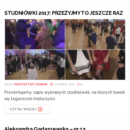
STUDNIÓWKI 2017: PRZEŻYJMY TO JESZCZE RAZ
PRZEZ
KRZYSZTOF CZABAN
22 MARCA 2017
0
Prezentujemy zapis wybranych studniówek, na których bawili
się tegoroczni maturzyści.
CZYTAJ WIĘCEJ
Aleksandra Gadaszewska – nr 13