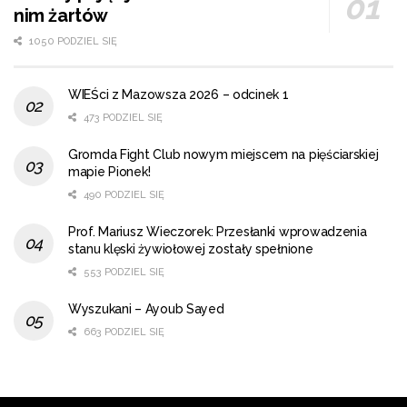
nim żartów
1050 PODZIEL SIĘ
WIEŚci z Mazowsza 2026 – odcinek 1
473 PODZIEL SIĘ
Gromda Fight Club nowym miejscem na pięściarskiej
mapie Pionek!
490 PODZIEL SIĘ
Prof. Mariusz Wieczorek: Przesłanki wprowadzenia
stanu klęski żywiołowej zostały spełnione
553 PODZIEL SIĘ
Wyszukani – Ayoub Sayed
663 PODZIEL SIĘ