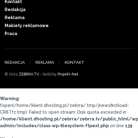
Kontakt
Redakcja
Reklama
Makiety reklamowe
Praca
REDAKCJA
REKLAMA
KONTAKT
© 2022
ZEBRRA.TV
- build by
Projekt-Net
.
Warning
:
fopen(/home/klient.dhosting.pl/zebrra/.tmp/jnewsfirstload-
CR8Tfz.tmp): Failed to open stream: Disk quota exceeded in
/home/klient.dhosting.pl/zebrra/zebrra.tv/public_html/wp
admin/includes/class-wp-filesystem-ftpext.php
on line
139