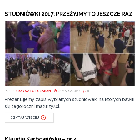
STUDNIÓWKI 2017: PRZEŻYJMY TO JESZCZE RAZ
PRZEZ
KRZYSZTOF CZABAN
22 MARCA 2017
0
Prezentujemy zapis wybranych studniówek, na których bawili
się tegoroczni maturzyści.
CZYTAJ WIĘCEJ
Klaudia Karbowińska – nr 2