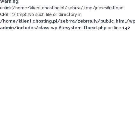
Warning
:
unlink(/home/klient.dhosting.pl/zebrra/.tmp/jnewsfirstload-
CR8Tfz.tmp): No such file or directory in
/home/klient.dhosting.pl/zebrra/zebrra.tv/public_html/wp
admin/includes/class-wp-filesystem-ftpext.php
on line
142