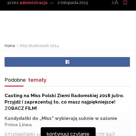
A
przez
administracja
2 listopada 2015
A
Home
Miss Studniówek 2014
Podobne
tematy
Casting na Miss Polski Ziemi Radomskiej 2018 jutro.
Przyjdź i zaprezentuj to, co masz najpiękniejsze!
ZOBACZ FILM!
Kandydatki do „Miss” wybierają suknie w salonie
Prima Linea
kontynuuj czytanie
STUDNIÓWKI 2017: PRZEŻYJMY TO JESZCZE RAZ