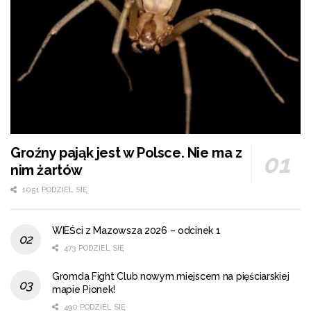
Groźny pająk jest w Polsce. Nie ma z
nim żartów
1051 PODZIEL SIĘ
WIEŚci z Mazowsza 2026 – odcinek 1
473 PODZIEL SIĘ
Gromda Fight Club nowym miejscem na pięściarskiej
mapie Pionek!
490 PODZIEL SIĘ