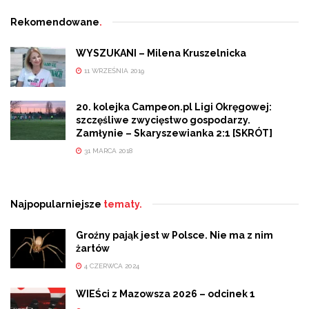
Rekomendowane
.
WYSZUKANI – Milena Kruszelnicka
11 WRZEŚNIA 2019
20. kolejka Campeon.pl Ligi Okręgowej:
szczęśliwe zwycięstwo gospodarzy.
Zamłynie – Skaryszewianka 2:1 [SKRÓT]
31 MARCA 2018
Najpopularniejsze
tematy.
Groźny pająk jest w Polsce. Nie ma z nim
żartów
4 CZERWCA 2024
WIEŚci z Mazowsza 2026 – odcinek 1