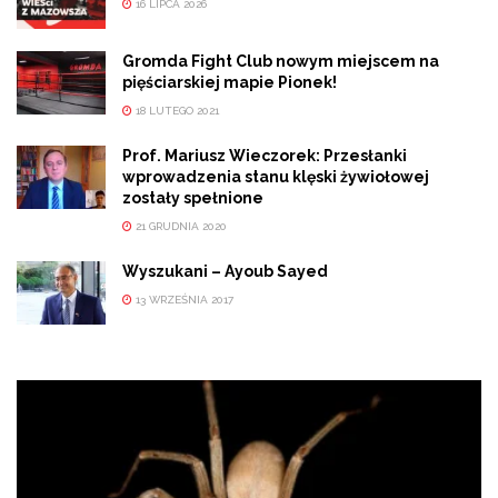
16 LIPCA 2026
Gromda Fight Club nowym miejscem na
pięściarskiej mapie Pionek!
18 LUTEGO 2021
Prof. Mariusz Wieczorek: Przesłanki
wprowadzenia stanu klęski żywiołowej
zostały spełnione
21 GRUDNIA 2020
Wyszukani – Ayoub Sayed
13 WRZEŚNIA 2017