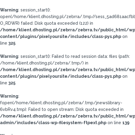
Warning
: session_start():
open(/home/klient.dhosting.pl/zebrra/.tmp//sess_5ad681aacf
O_RDWR) failed: Disk quota exceeded (122) in
/home/klient.dhosting.pl/zebrra/zebrra.tv/public_html/wp
content/plugins/pixelyoursite/includes/class-pys.php
on
line
325
Warning
: session_start(): Failed to read session data: files (path:
/home/klient.dhosting.pl/zebrra/.tmp/) in
/home/klient.dhosting.pl/zebrra/zebrra.tv/public_html/wp
content/plugins/pixelyoursite/includes/class-pys.php
on
line
325
Warning
:
fopen(/home/klient.dhosting.pl/zebrra/.tmp/jnewslibrary-
6vbRv4.tmp): Failed to open stream: Disk quota exceeded in
/home/klient.dhosting.pl/zebrra/zebrra.tv/public_html/wp
admin/includes/class-wp-filesystem-ftpext.php
on line
139