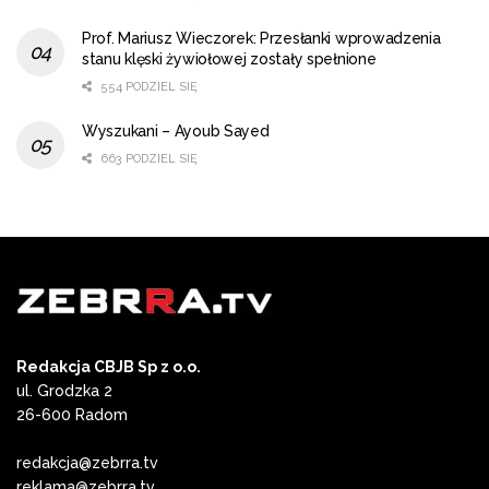
Prof. Mariusz Wieczorek: Przesłanki wprowadzenia
stanu klęski żywiołowej zostały spełnione
554 PODZIEL SIĘ
Wyszukani – Ayoub Sayed
663 PODZIEL SIĘ
Redakcja CBJB Sp z o.o.
ul. Grodzka 2
26-600 Radom
redakcja@zebrra.tv
reklama@zebrra.tv