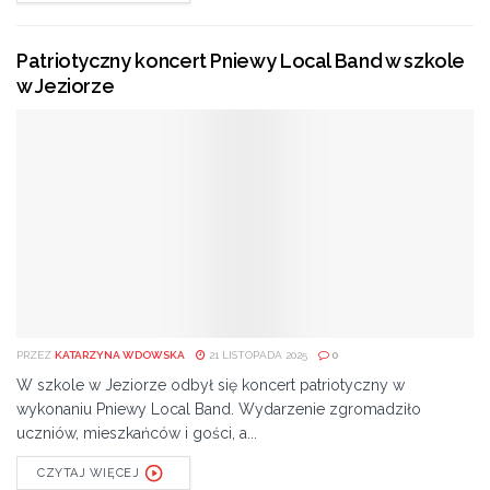
rzeczy – zakończył Wojciech Skurkiewicz, wiceminister
obrony narodowej.
Patriotyczny koncert Pniewy Local Band w szkole
Dodajmy, że zgodnie z planami PPL-u do Radomia z
w Jeziorze
Okęcia mają zostać przeniesione loty czarterowe oraz
niskokosztowe.
Tags:
Arup
inwestycja
lotnisko
PIS
radom
PRZEZ
KATARZYNA WDOWSKA
21 LISTOPADA 2025
0
W szkole w Jeziorze odbył się koncert patriotyczny w
wykonaniu Pniewy Local Band. Wydarzenie zgromadziło
uczniów, mieszkańców i gości, a...
CZYTAJ WIĘCEJ