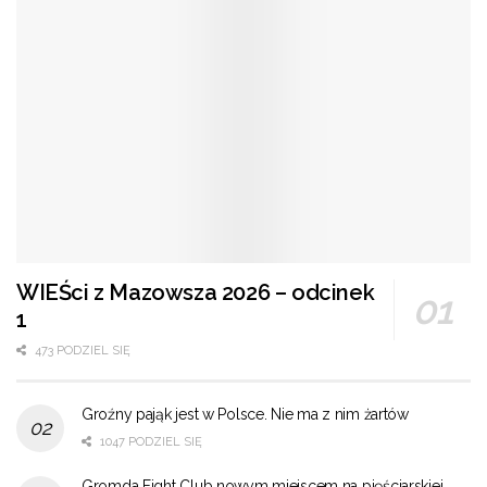
WIEŚci z Mazowsza 2026 – odcinek
1
473 PODZIEL SIĘ
Groźny pająk jest w Polsce. Nie ma z nim żartów
1047 PODZIEL SIĘ
Gromda Fight Club nowym miejscem na pięściarskiej