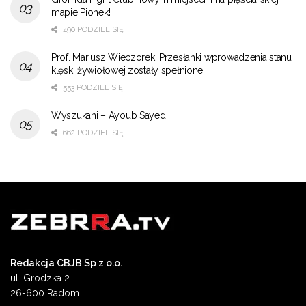
mapie Pionek!
490 PODZIEL SIĘ
Prof. Mariusz Wieczorek: Przesłanki wprowadzenia stanu
klęski żywiołowej zostały spełnione
553 PODZIEL SIĘ
Wyszukani – Ayoub Sayed
662 PODZIEL SIĘ
Redakcja CBJB Sp z o.o.
ul. Grodzka 2
26-600 Radom