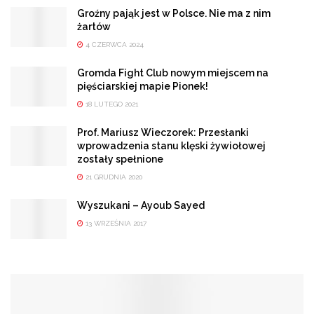
Groźny pająk jest w Polsce. Nie ma z nim
żartów
4 CZERWCA 2024
Gromda Fight Club nowym miejscem na
pięściarskiej mapie Pionek!
18 LUTEGO 2021
Prof. Mariusz Wieczorek: Przesłanki
wprowadzenia stanu klęski żywiołowej
zostały spełnione
21 GRUDNIA 2020
Wyszukani – Ayoub Sayed
13 WRZEŚNIA 2017