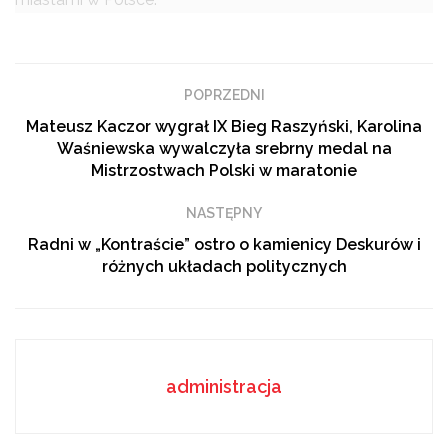
Podobne
tematy
POPRZEDNI
Czy degradacja ogniwa w iPhone 13 Pro to planowane
postarzanie, czy nieunikniona fizyka?
Mateusz Kaczor wygrał IX Bieg Raszyński, Karolina
Waśniewska wywalczyła srebrny medal na
GOZ to inwestycja w przyszłość, nie koszt
Mistrzostwach Polski w maratonie
Patriotyczny koncert Pniewy Local Band w szkole w
Jeziorze
NASTĘPNY
Radni w „Kontraście” ostro o kamienicy Deskurów i
różnych układach politycznych
– Układ komunikacyjny jaki jest pomiędzy Warszawą,
Łodzią, Lublinem i Krakowem daje podobne parametry
jak w innych stolicach europejskich. Odległość około
administracja
100 kilometrów jest odległością przyjmowaną jako coś
normalnego. To była jedna z głównych przyczyn, dla