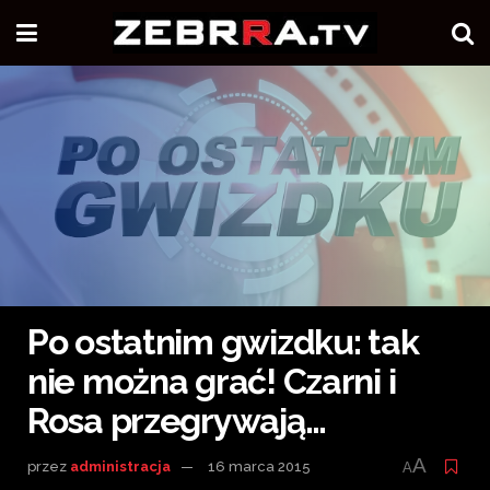
Po ostatnim gwizdku: tak
nie można grać! Czarni i
Rosa przegrywają…
A
przez
administracja
16 marca 2015
A