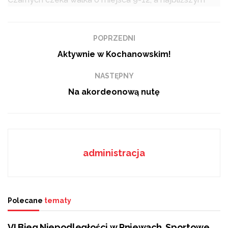
rywalem naszych siatkarzy będzie MKS Banimex
Będzin.
POPRZEDNI
Podobne
tematy
Aktywnie w Kochanowskim!
VI Bieg Niepodległości w Pniewach. Sportowe
NASTĘPNY
świętowanie w biało-czerwonych barwach
Na akordeonową nutę
#kibicujemynaszym w Paryżu!
Powstanie ulica Zdzisława „Hrabiego” Radulskiego
administracja
O kryzysie formy nie może być mowy w Rosie Radom,
choć podopieczni trenera Wojciecha Kamińskiego
Polecane
tematy
także wrócili z Wrocławia z porażką. Jej główną
przyczyną jest jednak klasa rywala i słaba 3. kwarta,
VI Bieg Niepodległości w Pniewach. Sportowe