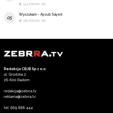
553 PODZIEL SIĘ
Wyszukani – Ayoub Sayed
662 PODZIEL SIĘ
Redakcja CBJB Sp z o.o.
ul. Grodzka 2
26-600 Radom
redakcja@zebrra.tv
reklama@zebrra.tv
tel: 669 888 444