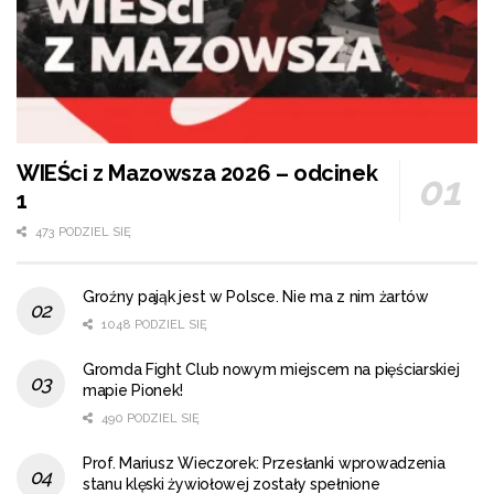
WIEŚci z Mazowsza 2026 – odcinek
1
473 PODZIEL SIĘ
Groźny pająk jest w Polsce. Nie ma z nim żartów
1048 PODZIEL SIĘ
Gromda Fight Club nowym miejscem na pięściarskiej
mapie Pionek!
490 PODZIEL SIĘ
Prof. Mariusz Wieczorek: Przesłanki wprowadzenia
stanu klęski żywiołowej zostały spełnione