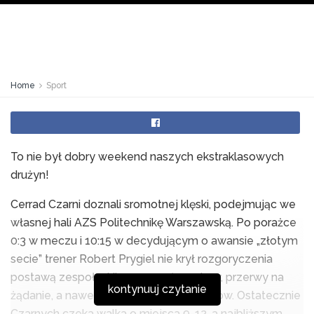
Home
Sport
To nie był dobry weekend naszych ekstraklasowych
drużyn!
Cerrad Czarni doznali sromotnej klęski, podejmując we
własnej hali AZS Politechnikę Warszawską. Po porażce
0:3 w meczu i 10:15 w decydującym o awansie „złotym
secie” trener Robert Prygiel nie krył rozgoryczenia
postawą zespołu. Nie pomagały zmiany, przerwy na
kontynuuj czytanie
żądanie, a nawet gwizdy ze strony kibiców. Ostatecznie
Czarnych czeka walka o miejsca 9-12, a najbliższym