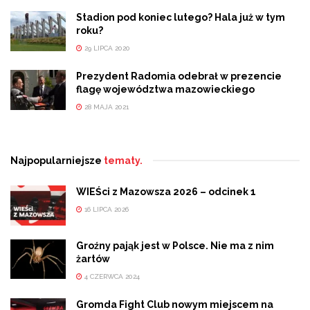
Stadion pod koniec lutego? Hala już w tym
roku?
29 LIPCA 2020
Prezydent Radomia odebrał w prezencie
flagę województwa mazowieckiego
28 MAJA 2021
Najpopularniejsze
tematy.
WIEŚci z Mazowsza 2026 – odcinek 1
16 LIPCA 2026
Groźny pająk jest w Polsce. Nie ma z nim
żartów
4 CZERWCA 2024
Gromda Fight Club nowym miejscem na