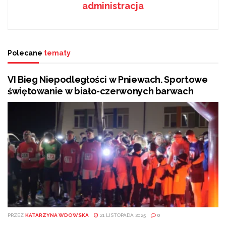
administracja
Polecane
tematy
VI Bieg Niepodległości w Pniewach. Sportowe
świętowanie w biało-czerwonych barwach
PRZEZ
KATARZYNA WDOWSKA
21 LISTOPADA 2025
0