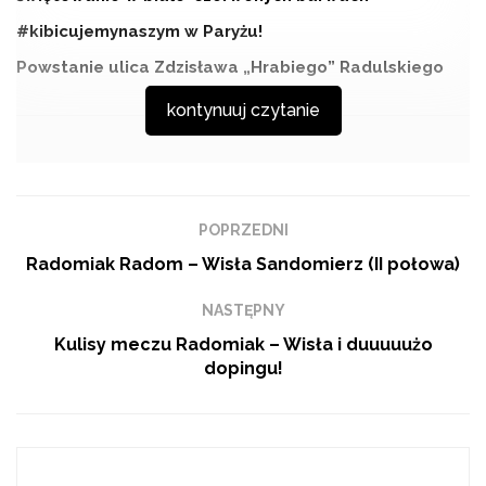
#kibicujemynaszym w Paryżu!
Powstanie ulica Zdzisława „Hrabiego” Radulskiego
kontynuuj czytanie
Mnóstwo emocji było nie tylko na boisku, ale także przy
ławkach rezerwowych. Trenerzy skomentowali to na
POPRZEDNI
pomeczowej konferencji, którą prezentujemy w
Radomiak Radom – Wisła Sandomierz (II połowa)
całości.
NASTĘPNY
Kulisy meczu Radomiak – Wisła i duuuuużo
dopingu!