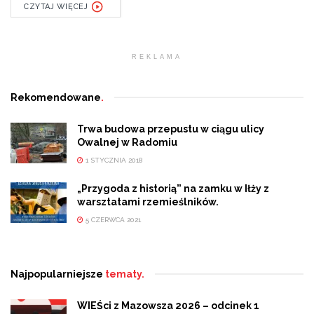
CZYTAJ WIĘCEJ
REKLAMA
Rekomendowane
.
Trwa budowa przepustu w ciągu ulicy
Owalnej w Radomiu
1 STYCZNIA 2018
„Przygoda z historią” na zamku w Iłży z
warsztatami rzemieślników.
5 CZERWCA 2021
Najpopularniejsze
tematy.
WIEŚci z Mazowsza 2026 – odcinek 1