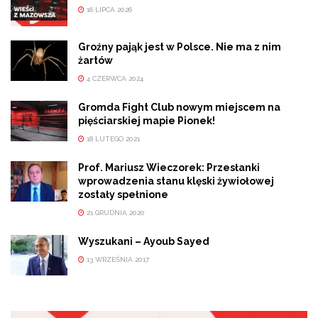
16 LIPCA 2026
Groźny pająk jest w Polsce. Nie ma z nim
żartów
4 CZERWCA 2024
Gromda Fight Club nowym miejscem na
pięściarskiej mapie Pionek!
18 LUTEGO 2021
Prof. Mariusz Wieczorek: Przesłanki
wprowadzenia stanu klęski żywiołowej
zostały spełnione
21 GRUDNIA 2020
Wyszukani – Ayoub Sayed
13 WRZEŚNIA 2017