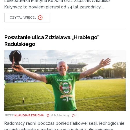
Lekkoatletka Martyna Kotwiła oraz zapaśnik Arkadiusz
Kułynycz to bowiem pierwsi od 24 lat zawodnicy,...
CZYTAJ WIĘCEJ
Powstanie ulica Zdzisława „Hrabiego”
Radulskiego
PRZEZ
KLAUDIA BZDUCHA
28 MAJA 2024
0
Radomscy radni, podczas poniedziałkowej sesji, jednogłośnie
przyjęli uchwałę o nadanie nazwy jednej z ulic imieniem