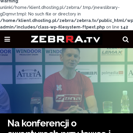
Warning
:
unlink(/home/klient.dhosting.pl/zebrra/.tmp/jnewslibrary-
gDqmvr.tmp): No such file or directory in
/home/klient.dhosting.pl/zebrra/zebrra.tv/public_html/wp
admin/includes/class-wp-filesystem-ftpext.php
on line
142
Na konferencji o