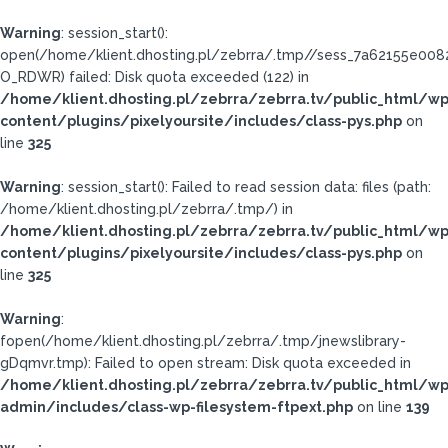
Warning
: session_start():
open(/home/klient.dhosting.pl/zebrra/.tmp//sess_7a62155e00
O_RDWR) failed: Disk quota exceeded (122) in
/home/klient.dhosting.pl/zebrra/zebrra.tv/public_html/wp
content/plugins/pixelyoursite/includes/class-pys.php
on
line
325
Warning
: session_start(): Failed to read session data: files (path:
/home/klient.dhosting.pl/zebrra/.tmp/) in
/home/klient.dhosting.pl/zebrra/zebrra.tv/public_html/wp
content/plugins/pixelyoursite/includes/class-pys.php
on
line
325
Warning
:
fopen(/home/klient.dhosting.pl/zebrra/.tmp/jnewslibrary-
gDqmvr.tmp): Failed to open stream: Disk quota exceeded in
/home/klient.dhosting.pl/zebrra/zebrra.tv/public_html/wp
admin/includes/class-wp-filesystem-ftpext.php
on line
139