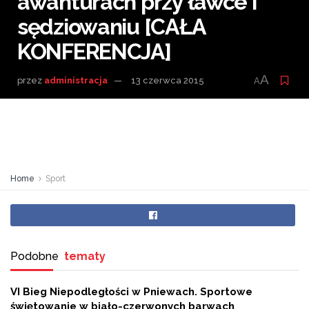
awanturach przy ławce i
sędziowaniu [CAŁA
KONFERENCJA]
A
przez
administracja
13 czerwca 2015
A
Home
Sport
Podobne
tematy
VI Bieg Niepodległości w Pniewach. Sportowe
świętowanie w biało-czerwonych barwach