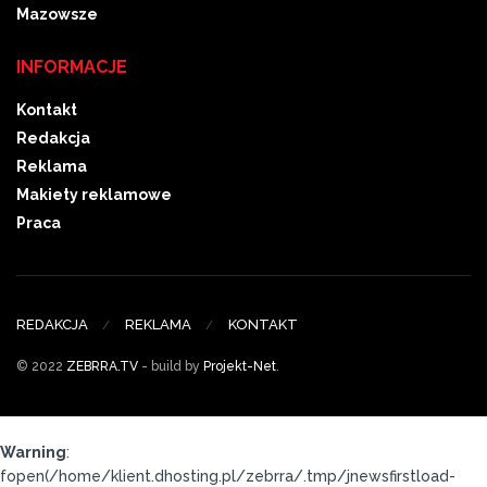
Mazowsze
INFORMACJE
Kontakt
Redakcja
Reklama
Makiety reklamowe
Praca
REDAKCJA
REKLAMA
KONTAKT
© 2022
ZEBRRA.TV
- build by
Projekt-Net
.
Warning
:
fopen(/home/klient.dhosting.pl/zebrra/.tmp/jnewsfirstload-