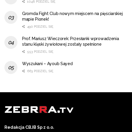
1048 PODZIEL SIĘ
Gromda Fight Club nowym miejscem na pięściarskiej
mapie Pionek!
490 PODZIEL SIĘ
Prof. Mariusz Wieczorek: Przesłanki wprowadzenia
stanu klęski żywiołowej zostały spełnione
553 PODZIEL SIĘ
Wyszukani – Ayoub Sayed
663 PODZIEL SIĘ
Redakcja CBJB Sp z o.o.