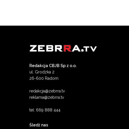
Redakcja CBJB Sp z o.o.
ul. Grodzka 2
26-600 Radom
redakcja@zebrra.tv
reklama@zebrra.tv
tel: 669 888 444
Śledź nas