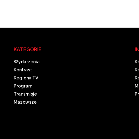
KATEGORIE
I
Wydarzenia
K
Kontrast
R
Regiony TV
R
Program
M
Transmisje
P
Mazowsze