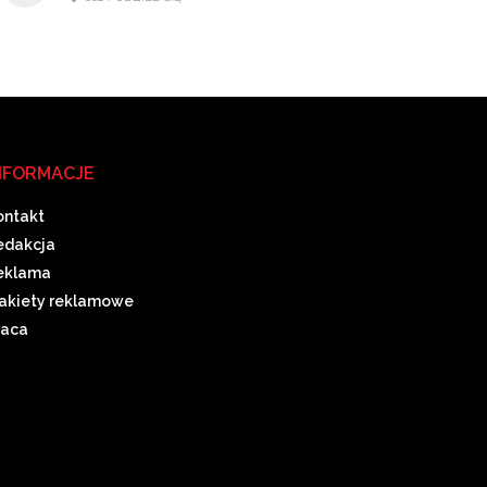
NFORMACJE
ontakt
edakcja
eklama
akiety reklamowe
raca