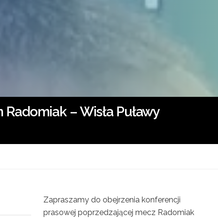
 Radomiak – Wisła Puławy
Zapraszamy do obejrzenia konferencji
prasowej poprzedzającej mecz Radomiak