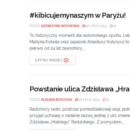
#kibicujemynaszym w Paryżu!
PRZEZ
KATARZYNA WDOWSKA
30 LIPCA 2024
0
To historyczny moment dla radomskiego sportu. Lek
Martyna Kotwiła oraz zapaśnik Arkadiusz Kułynycz t
pierwsi od 24 lat zawodnicy,...
CZYTAJ WIĘCEJ
Powstanie ulica Zdzisława „Hr
PRZEZ
KLAUDIA BZDUCHA
28 MAJA 2024
0
Radomscy radni, podczas poniedziałkowej sesji, jed
przyjęli uchwałę o nadanie nazwy jednej z ulic imien
Zdzisława „Hrabiego” Radulskiego. Z pomysłem...