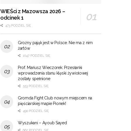
WIEŚci z Mazowsza 2026 –
odcinek 1
473 PODZIEL SIĘ
Groźny pająk jest w Polsce. Nie ma z nim
żartów
1047 PODZIEL SIĘ
Prof. Mariusz Wieczorek: Przesłanki
wprowadzenia stanu klęski żywiołowej
zostały spełnione
553 PODZIEL SIĘ
Gromda Fight Club nowym miejscem na
pięściarskiej mapie Pionek!
490 PODZIEL SIĘ
Wyszukani – Ayoub Sayed
662 PODZIEL SIĘ