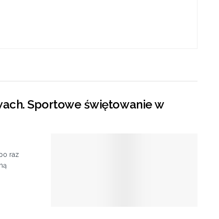
ewach. Sportowe świętowanie w
po raz
zną