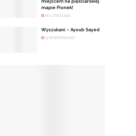
miejscem na pięściarskiej
mapie Pionek!
18 LUTEGO 2021
Wyszukani – Ayoub Sayed
13 WRZEŚNIA 2017