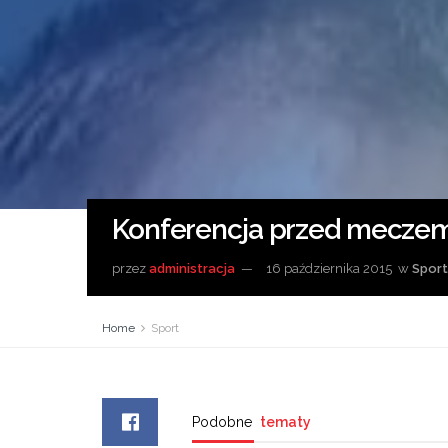
Konferencja przed meczem
przez
administracja
16 października 2015
w
Sport
Home
Sport
Podobne
tematy