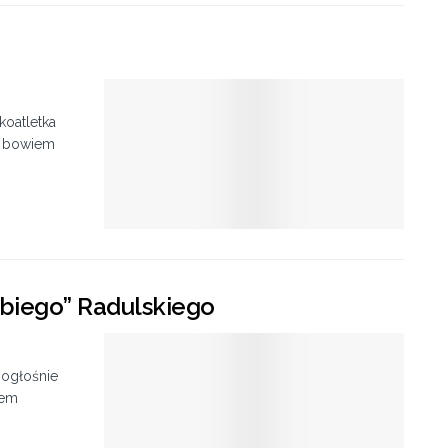
koatletka
o bowiem
abiego” Radulskiego
nogłośnie
iem