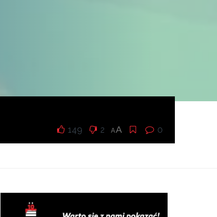
149
2
A
0
A