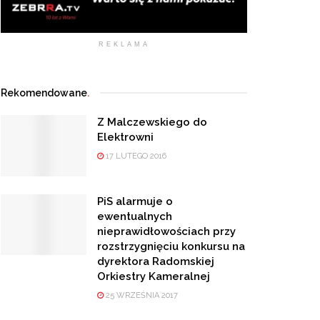
REKLAMA
Rekomendowane
.
Z Malczewskiego do
Elektrowni
17 LUTEGO 2016
PiS alarmuje o
ewentualnych
nieprawidłowościach przy
rozstrzygnięciu konkursu na
dyrektora Radomskiej
Orkiestry Kameralnej
25 WRZEŚNIA 2017