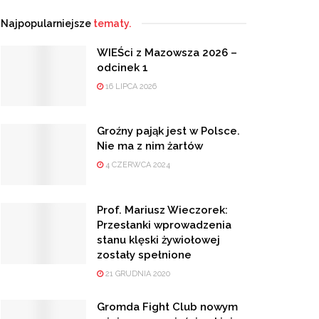
Najpopularniejsze
tematy.
WIEŚci z Mazowsza 2026 –
odcinek 1
16 LIPCA 2026
Groźny pająk jest w Polsce.
Nie ma z nim żartów
4 CZERWCA 2024
Prof. Mariusz Wieczorek:
Przesłanki wprowadzenia
stanu klęski żywiołowej
zostały spełnione
21 GRUDNIA 2020
Gromda Fight Club nowym