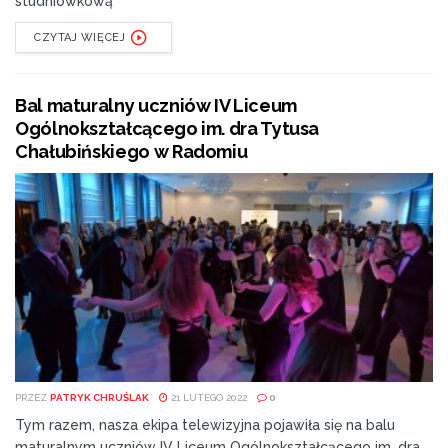
studniówkową
CZYTAJ WIĘCEJ
Bal maturalny uczniów IV Liceum
Ogólnokształcącego im. dra Tytusa
Chałubińskiego w Radomiu
PRZEZ
PATRYK CHRUŚLAK
21 LUTEGO 2022
0
Tym razem, nasza ekipa telewizyjna pojawiła się na balu
maturalnym uczniów IV Liceum Ogólnokształcącego im. dra