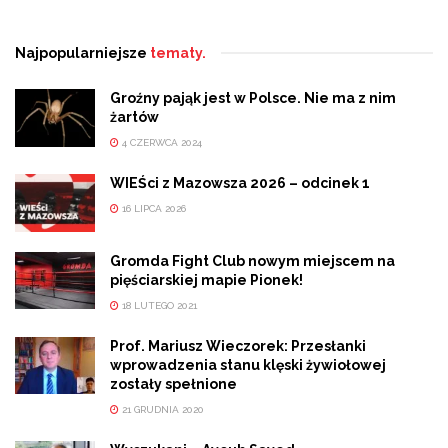
Najpopularniejsze
tematy.
Groźny pająk jest w Polsce. Nie ma z nim
żartów
4 CZERWCA 2024
WIEŚci z Mazowsza 2026 – odcinek 1
16 LIPCA 2026
Gromda Fight Club nowym miejscem na
pięściarskiej mapie Pionek!
18 LUTEGO 2021
Prof. Mariusz Wieczorek: Przesłanki
wprowadzenia stanu klęski żywiołowej
zostały spełnione
21 GRUDNIA 2020