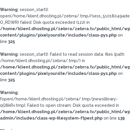
Warning
: session_start():
open(/home/klient.dhosting.pl/zebrra/.tmp//sess_51018049ad
O_RDWR) failed: Disk quota exceeded (122) in
/home/klient.dhosting.pl/zebrra/zebrra.tv/public_html/wp
content/plugins/pixelyoursite/includes/class-pys.php
on
line
325
Warning
: session_start(): Failed to read session data: files (path:
/home/klient.dhosting.pl/zebrra/.tmp/) in
/home/klient.dhosting.pl/zebrra/zebrra.tv/public_html/wp
content/plugins/pixelyoursite/includes/class-pys.php
on
line
325
Warning
:
fopen(/home/klient.dhosting.pl/zebrra/.tmp/jnewslibrary-
qQ8kRv.tmp): Failed to open stream: Disk quota exceeded in
/home/klient.dhosting.pl/zebrra/zebrra.tv/public_html/wp
admin/includes/class-wp-filesystem-ftpext.php
on line
139