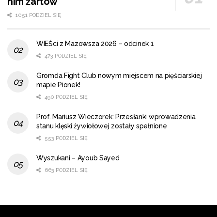
nim żartów
1051 PODZIEL SIĘ
WIEŚci z Mazowsza 2026 – odcinek 1
473 PODZIEL SIĘ
Gromda Fight Club nowym miejscem na pięściarskiej
mapie Pionek!
490 PODZIEL SIĘ
Prof. Mariusz Wieczorek: Przesłanki wprowadzenia
stanu klęski żywiołowej zostały spełnione
553 PODZIEL SIĘ
Wyszukani – Ayoub Sayed
663 PODZIEL SIĘ