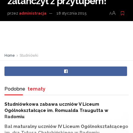
zatańczył z przytupem!
A
przez
administracja
18 stycznia 2015
A
Home
Studniówki
Podobne
tematy
Studniówkowa zabawa uczniów V Liceum
Ogólnokształcące im. Romualda Traugutta w
Radomiu
Bal maturalny uczniów IV Liceum Ogólnokształcącego
im. dra Tytusa Chałubińskiego w Radomiu