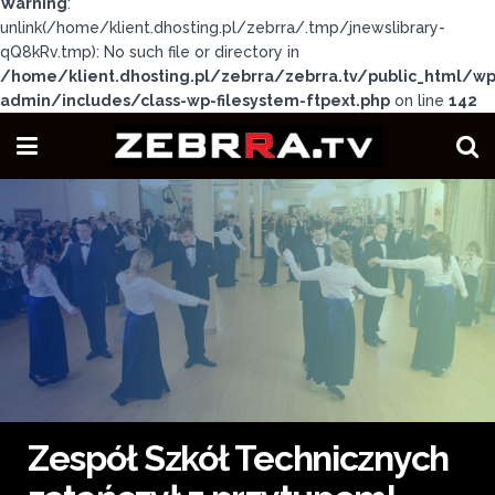
Warning
:
unlink(/home/klient.dhosting.pl/zebrra/.tmp/jnewslibrary-
qQ8kRv.tmp): No such file or directory in
/home/klient.dhosting.pl/zebrra/zebrra.tv/public_html/wp
admin/includes/class-wp-filesystem-ftpext.php
on line
142
Zespół Szkół Technicznych