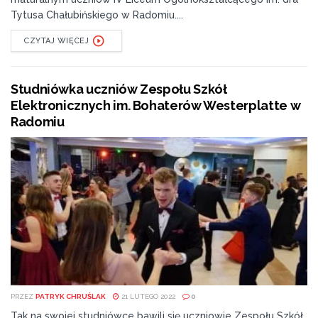
Tytusa Chałubińskiego w Radomiu....
CZYTAJ WIĘCEJ
Studniówka uczniów Zespołu Szkół
Elektronicznych im. Bohaterów Westerplatte w
Radomiu
PRZEZ
PATRYK CHRUŚLAK
21 LUTEGO 2022
0
Tak na swojej studniówce bawili się uczniowie Zespołu Szkół