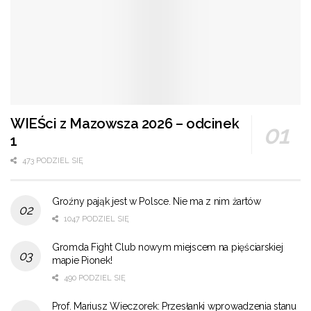
WIEŚci z Mazowsza 2026 – odcinek
1
473 PODZIEL SIĘ
Groźny pająk jest w Polsce. Nie ma z nim żartów
1047 PODZIEL SIĘ
Gromda Fight Club nowym miejscem na pięściarskiej
mapie Pionek!
490 PODZIEL SIĘ
Prof. Mariusz Wieczorek: Przesłanki wprowadzenia stanu