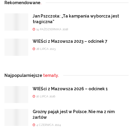
Rekomendowane
.
Jan Pszczoła: „Ta kampania wyborcza jest
tragiczna”
19 PAŹDZIERNIKA 2018
WIEŚci z Mazowsza 2023 – odcinek 7
28 LIPCA 2023
Najpopularniejsze
tematy.
WIEŚci z Mazowsza 2026 – odcinek 1
16 LIPCA 2026
Groźny pająk jest w Polsce. Nie ma z nim
żartów
4 CZERWCA 2024