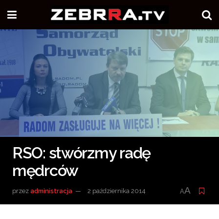
RSO: stwórzmy radę
mędrców
A
przez
administracja
2 października 2014
A