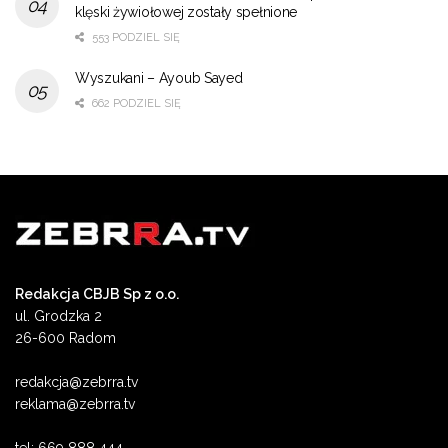
klęski żywiołowej zostały spełnione
553 PODZIEL SIĘ
Wyszukani – Ayoub Sayed
662 PODZIEL SIĘ
Redakcja CBJB Sp z o.o.
ul. Grodzka 2
26-600 Radom
redakcja@zebrra.tv
reklama@zebrra.tv
tel: 669 888 444