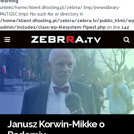
Warning
:
unlink(/home/klient.dhosting.pl/zebrra/.tmp/jnewslibrary-
MuTGSC.tmp): No such file or directory in
/home/klient.dhosting.pl/zebrra/zebrra.tv/public_html/wp
admin/includes/class-wp-filesystem-ftpext.php
on line
142
Janusz Korwin-Mikke o