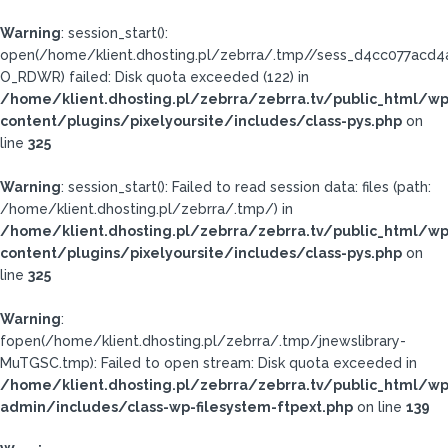
Warning
: session_start():
open(/home/klient.dhosting.pl/zebrra/.tmp//sess_d4cc077acd
O_RDWR) failed: Disk quota exceeded (122) in
/home/klient.dhosting.pl/zebrra/zebrra.tv/public_html/wp
content/plugins/pixelyoursite/includes/class-pys.php
on
line
325
Warning
: session_start(): Failed to read session data: files (path:
/home/klient.dhosting.pl/zebrra/.tmp/) in
/home/klient.dhosting.pl/zebrra/zebrra.tv/public_html/wp
content/plugins/pixelyoursite/includes/class-pys.php
on
line
325
Warning
:
fopen(/home/klient.dhosting.pl/zebrra/.tmp/jnewslibrary-
MuTGSC.tmp): Failed to open stream: Disk quota exceeded in
/home/klient.dhosting.pl/zebrra/zebrra.tv/public_html/wp
admin/includes/class-wp-filesystem-ftpext.php
on line
139