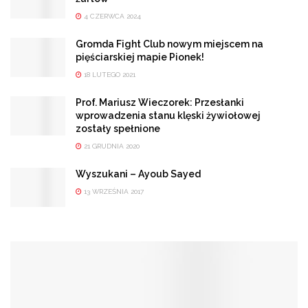
4 CZERWCA 2024
Gromda Fight Club nowym miejscem na
pięściarskiej mapie Pionek!
18 LUTEGO 2021
Prof. Mariusz Wieczorek: Przesłanki
wprowadzenia stanu klęski żywiołowej
zostały spełnione
21 GRUDNIA 2020
Wyszukani – Ayoub Sayed
13 WRZEŚNIA 2017