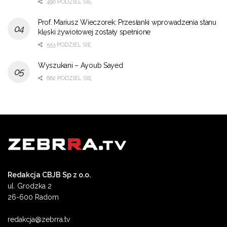
490 PODZIEL SIĘ
Prof. Mariusz Wieczorek: Przesłanki wprowadzenia stanu
klęski żywiołowej zostały spełnione
553 PODZIEL SIĘ
Wyszukani – Ayoub Sayed
662 PODZIEL SIĘ
Redakcja CBJB Sp z o.o.
ul. Grodzka 2
26-600 Radom
redakcja@zebrra.tv