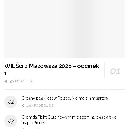
WIEŚci z Mazowsza 2026 – odcinek
1
473 PODZIEL SIĘ
Groźny pająk jest w Polsce. Nie ma z nim żartów
1047 PODZIEL SIĘ
Gromda Fight Club nowym miejscem na pięściarskiej
mapie Pionek!