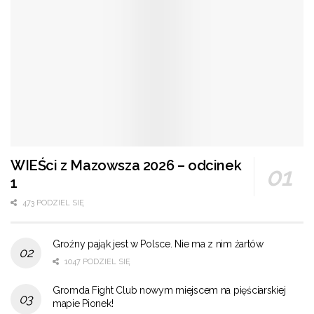
WIEŚci z Mazowsza 2026 – odcinek
1
473 PODZIEL SIĘ
Groźny pająk jest w Polsce. Nie ma z nim żartów
1047 PODZIEL SIĘ
Gromda Fight Club nowym miejscem na pięściarskiej
mapie Pionek!