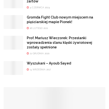
żartów
4 CZERWCA 2024
Gromda Fight Club nowym miejscem na
pięściarskiej mapie Pionek!
18 LUTEGO 2021
Prof. Mariusz Wieczorek: Przesłanki
wprowadzenia stanu klęski żywiołowej
zostały spełnione
21 GRUDNIA 2020
Wyszukani – Ayoub Sayed
13 WRZEŚNIA 2017