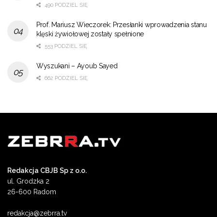
490 PODZIEL SIĘ
Prof. Mariusz Wieczorek: Przesłanki wprowadzenia stanu
klęski żywiołowej zostały spełnione
553 PODZIEL SIĘ
Wyszukani – Ayoub Sayed
662 PODZIEL SIĘ
Redakcja CBJB Sp z o.o.
ul. Grodzka 2
26-600 Radom
redakcja@zebrra.tv