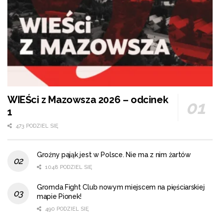
WIEŚci z Mazowsza 2026 – odcinek
1
473 PODZIEL SIĘ
Groźny pająk jest w Polsce. Nie ma z nim żartów
1048 PODZIEL SIĘ
Gromda Fight Club nowym miejscem na pięściarskiej
mapie Pionek!
490 PODZIEL SIĘ