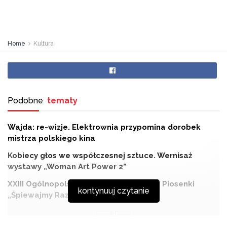
Home
Kultura
Podobne
tematy
Wajda: re-wizje. Elektrownia przypomina dorobek
mistrza polskiego kina
Kobiecy głos we współczesnej sztuce. Wernisaż
wystawy „Woman Art Power 2”
XXIII Ogólnopolski Integracyjny Konkurs Piosenki
kontynuuj czytanie
„Śpiewajmy Razem”