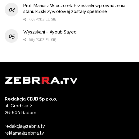
Prof. Mariusz Wieczorek: Przesłanki wprowadzenia
stanu klęski żywiołowej zostały spełnione
553 PODZIEL SIĘ
Wyszukani – Ayoub Sayed
663 PODZIEL SIĘ
Redakcja CBJB Sp z o.o.
ul. Grodzka 2
26-600 Radom
redakcja@zebrra.tv
reklama@zebrra.tv