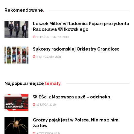
Rekomendowane
.
Leszek Miller w Radomiu. Poparł prezydenta
Radosława Witkowskiego
18 PAŹDZIERNIKA 2018
Sukcesy radomskiej Orkiestry Grandioso
5 STYCZNIA 2021
Najpopularniejsze
tematy.
WIEŚci z Mazowsza 2026 – odcinek 1
16 LIPCA 2026
Groźny pająk jest w Polsce. Nie ma z nim
żartów
4 CZERWCA 2024