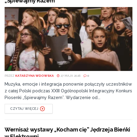
„Śpiewajmy Razem”
PRZEZ
KATARZYNA WDOWSKA
27 MAJA 2026
0
Muzyka, emocje i integracja ponownie połączyły uczestników
z całej Polski podczas XXIII Ogólnopolski Integracyjny Konkurs
Piosenki „Śpiewajmy Razem”. Wydarzenie od...
CZYTAJ WIĘCEJ
Wernisaż wystawy „Kocham cię” Jędrzeja Bieńki
w Elektrowni