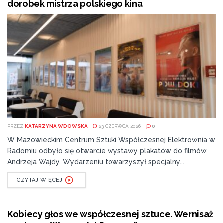
dorobek mistrza polskiego kina
PRZEZ
KATARZYNA WDOWSKA
23 CZERWCA 2026
0
W Mazowieckim Centrum Sztuki Współczesnej Elektrownia w
Radomiu odbyło się otwarcie wystawy plakatów do filmów
Andrzeja Wajdy. Wydarzeniu towarzyszył specjalny...
CZYTAJ WIĘCEJ
Kobiecy głos we współczesnej sztuce. Wernisaż