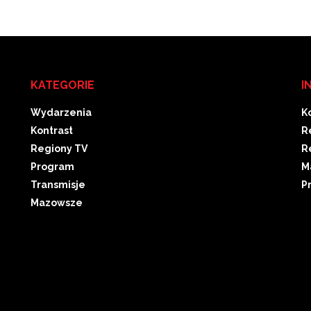
KATEGORIE
I
Wydarzenia
K
Kontrast
R
Regiony TV
R
Program
M
Transmisje
P
Mazowsze