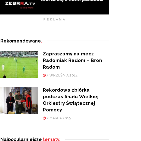
REKLAMA
Rekomendowane
.
Zapraszamy na mecz
Radomiak Radom – Broń
Radom
3 WRZEŚNIA 2014
Rekordowa zbiórka
podczas finału Wielkiej
Orkiestry Świątecznej
Pomocy
7 MARCA 2019
Najpopularniejsze
tematy.