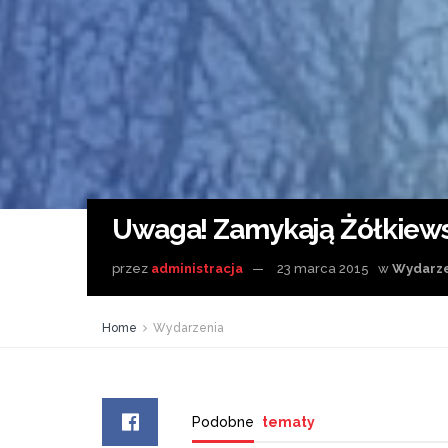
Uwaga! Zamykają Żółkiews
przez
administracja
23 marca 2015
w
Wydarze
Home
Wydarzenia
Podobne
tematy