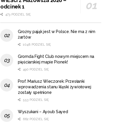
WIEŚci z Mazowsza 2026 –
odcinek 1
473 PODZIEL SIĘ
Groźny pająk jest w Polsce. Nie ma z nim
żartów
1048 PODZIEL SIĘ
Gromda Fight Club nowym miejscem na
pięściarskiej mapie Pionek!
490 PODZIEL SIĘ
Prof. Mariusz Wieczorek: Przesłanki
wprowadzenia stanu klęski żywiołowej
zostały spełnione
553 PODZIEL SIĘ
Wyszukani – Ayoub Sayed
662 PODZIEL SIĘ