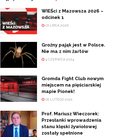
WIEŚci z Mazowsza 2026 –
odcinek 1
16 LIPCA 2026
Groźny pająk jest w Polsce.
Nie ma z nim żartów
4 CZERWCA 2024
Gromda Fight Club nowym
miejscem na pięściarskiej
mapie Pionek!
18 LUTEGO 2021
Prof. Mariusz Wieczorek:
Przesłanki wprowadzenia
stanu klęski żywiołowej
zostały spełnione