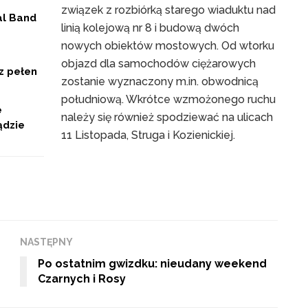
związek z rozbiórką starego wiaduktu nad
al Band
linią kolejową nr 8 i budową dwóch
nowych obiektów mostowych. Od wtorku
objazd dla samochodów ciężarowych
z pełen
zostanie wyznaczony m.in. obwodnicą
południową. Wkrótce wzmożonego ruchu
e
należy się również spodziewać na ulicach
ądzie
11 Listopada, Struga i Kozienickiej.
NASTĘPNY
Po ostatnim gwizdku: nieudany weekend
Czarnych i Rosy