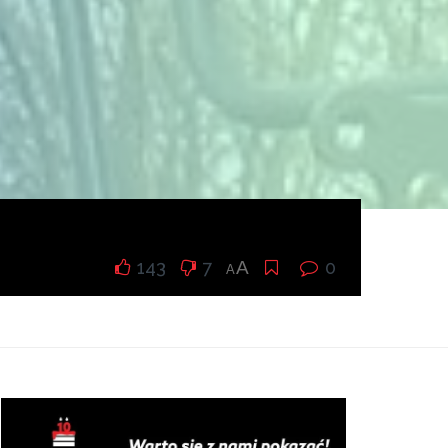
143
7
A
0
A