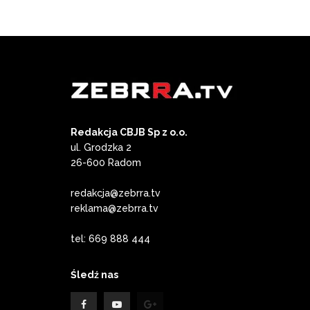
Redakcja CBJB Sp z o.o.
ul. Grodzka 2
26-600 Radom
redakcja@zebrra.tv
reklama@zebrra.tv
tel: 669 888 444
Śledź nas