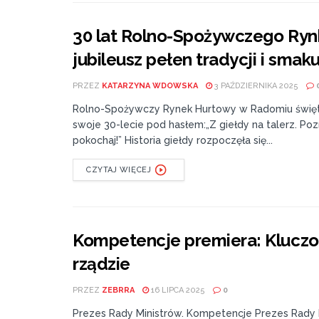
30 lat Rolno-Spożywczego Ry
jubileusz pełen tradycji i smak
PRZEZ
KATARZYNA WDOWSKA
3 PAŹDZIERNIKA 2025
Rolno-Spożywczy Rynek Hurtowy w Radomiu świę
swoje 30-lecie pod hasłem:„Z giełdy na talerz. Pozn
pokochaj!” Historia giełdy rozpoczęła się...
CZYTAJ WIĘCEJ
Kompetencje premiera: Kluczo
rządzie
PRZEZ
ZEBRRA
16 LIPCA 2025
0
Prezes Rady Ministrów. Kompetencje Prezes Rady 