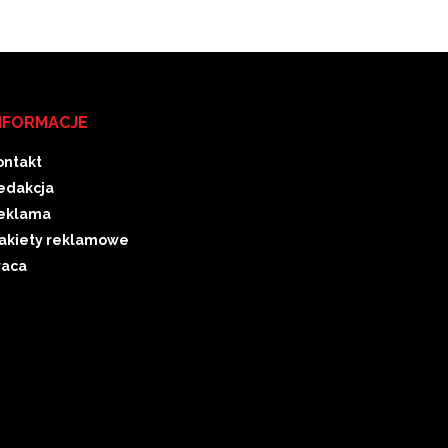
NFORMACJE
ontakt
edakcja
eklama
akiety reklamowe
raca