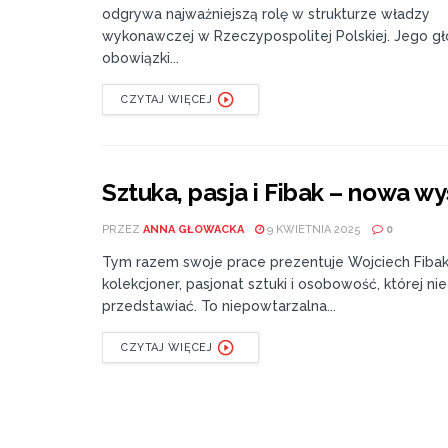
odgrywa najważniejszą rolę w strukturze władzy
wykonawczej w Rzeczypospolitej Polskiej. Jego g
obowiązki...
CZYTAJ WIĘCEJ
Sztuka, pasja i Fibak – nowa w
PRZEZ
ANNA GŁOWACKA
9 KWIETNIA 2025
0
Tym razem swoje prace prezentuje Wojciech Fibak
kolekcjoner, pasjonat sztuki i osobowość, której ni
przedstawiać. To niepowtarzalna...
CZYTAJ WIĘCEJ