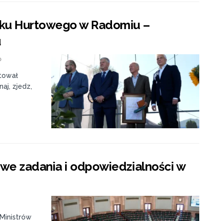
nku Hurtowego w Radomiu –
u
0
tował
aj, zjedz,
we zadania i odpowiedzialności w
Ministrów