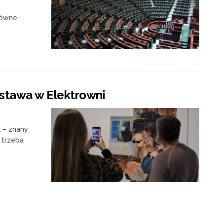
łówne
ystawa w Elektrowni
 – znany
e trzeba