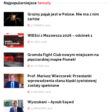
Najpopularniejsze
tematy.
Groźny pająk jest w Polsce. Nie ma z nim
żartów
4 CZERWCA 2024
WIEŚci z Mazowsza 2026 – odcinek 1
16 LIPCA 2026
Gromda Fight Club nowym miejscem na
pięściarskiej mapie Pionek!
18 LUTEGO 2021
Prof. Mariusz Wieczorek: Przesłanki
wprowadzenia stanu klęski żywiołowej
zostały spełnione
21 GRUDNIA 2020
Wyszukani – Ayoub Sayed
13 WRZEŚNIA 2017