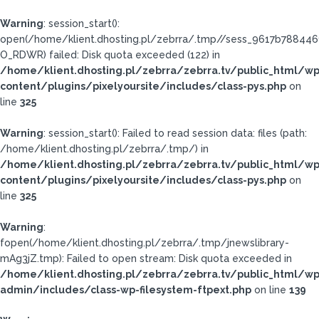
Warning
: session_start():
open(/home/klient.dhosting.pl/zebrra/.tmp//sess_9617b78844
O_RDWR) failed: Disk quota exceeded (122) in
/home/klient.dhosting.pl/zebrra/zebrra.tv/public_html/wp
content/plugins/pixelyoursite/includes/class-pys.php
on
line
325
Warning
: session_start(): Failed to read session data: files (path:
/home/klient.dhosting.pl/zebrra/.tmp/) in
/home/klient.dhosting.pl/zebrra/zebrra.tv/public_html/wp
content/plugins/pixelyoursite/includes/class-pys.php
on
line
325
Warning
:
fopen(/home/klient.dhosting.pl/zebrra/.tmp/jnewslibrary-
mAg3jZ.tmp): Failed to open stream: Disk quota exceeded in
/home/klient.dhosting.pl/zebrra/zebrra.tv/public_html/wp
admin/includes/class-wp-filesystem-ftpext.php
on line
139