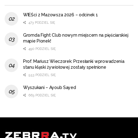
WIEŚci z Mazowsza 2026 – odcinek 1
473 PODZIEL SIĘ
Gromda Fight Club nowym miejscem na pięściarskiej
mapie Pionek!
490 PODZIEL SIĘ
Prof. Mariusz Wieczorek: Przesłanki wprowadzenia
stanu klęski żywiołowej zostały spełnione
553 PODZIEL SIĘ
Wyszukani – Ayoub Sayed
663 PODZIEL SIĘ