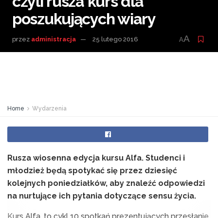
czyli rusza kurs dla
poszukujących wiary
A
przez
administracja
25 lutego 2016
A
Home
Wydarzenia
Rusza wiosenna edycja kursu Alfa. Studenci i
młodzież będą spotykać się przez dziesięć
kolejnych poniedziałków, aby znaleźć odpowiedzi
na nurtujące ich pytania dotyczące sensu życia.
Kurs Alfa, to cykl 10 spotkań prezentujących przesłanie