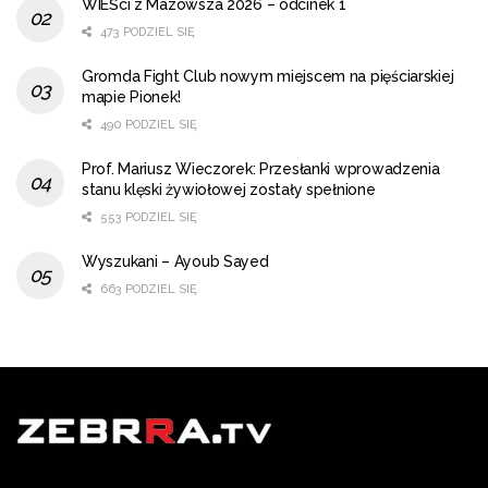
WIEŚci z Mazowsza 2026 – odcinek 1
473 PODZIEL SIĘ
Gromda Fight Club nowym miejscem na pięściarskiej
mapie Pionek!
490 PODZIEL SIĘ
Prof. Mariusz Wieczorek: Przesłanki wprowadzenia
stanu klęski żywiołowej zostały spełnione
553 PODZIEL SIĘ
Wyszukani – Ayoub Sayed
663 PODZIEL SIĘ