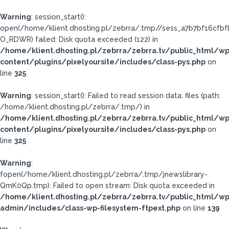
Warning
: session_start():
open(/home/klient.dhosting.pl/zebrra/.tmp//sess_a7b7bf16cfb
O_RDWR) failed: Disk quota exceeded (122) in
/home/klient.dhosting.pl/zebrra/zebrra.tv/public_html/wp
content/plugins/pixelyoursite/includes/class-pys.php
on
line
325
Warning
: session_start(): Failed to read session data: files (path:
/home/klient.dhosting.pl/zebrra/.tmp/) in
/home/klient.dhosting.pl/zebrra/zebrra.tv/public_html/wp
content/plugins/pixelyoursite/includes/class-pys.php
on
line
325
Warning
:
fopen(/home/klient.dhosting.pl/zebrra/.tmp/jnewslibrary-
QmK0Qp.tmp): Failed to open stream: Disk quota exceeded in
/home/klient.dhosting.pl/zebrra/zebrra.tv/public_html/wp
admin/includes/class-wp-filesystem-ftpext.php
on line
139