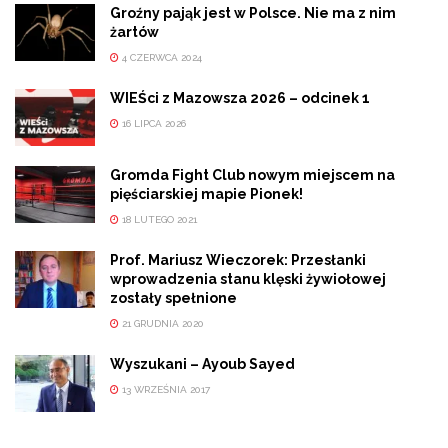
Groźny pająk jest w Polsce. Nie ma z nim
żartów
4 CZERWCA 2024
WIEŚci z Mazowsza 2026 – odcinek 1
16 LIPCA 2026
Gromda Fight Club nowym miejscem na
pięściarskiej mapie Pionek!
18 LUTEGO 2021
Prof. Mariusz Wieczorek: Przesłanki
wprowadzenia stanu klęski żywiołowej
zostały spełnione
21 GRUDNIA 2020
Wyszukani – Ayoub Sayed
13 WRZEŚNIA 2017