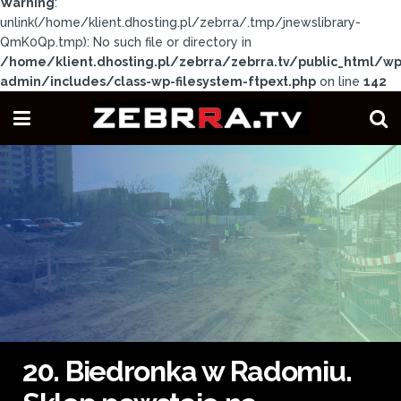
Warning
:
unlink(/home/klient.dhosting.pl/zebrra/.tmp/jnewslibrary-
QmK0Qp.tmp): No such file or directory in
/home/klient.dhosting.pl/zebrra/zebrra.tv/public_html/wp
admin/includes/class-wp-filesystem-ftpext.php
on line
142
20. Biedronka w Radomiu.