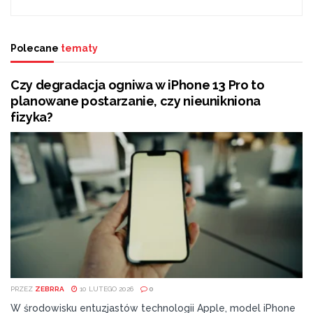
Patriotyczny koncert Pniewy Local Band w szkole w
Jeziorze
Polecane
tematy
Czy degradacja ogniwa w iPhone 13 Pro to
planowane postarzanie, czy nieunikniona
fizyka?
Tags:
20. Biedronka
Biedronka
Dyskont
Jeronimo Martins
radom
sieć
sklep
PRZEZ
ZEBRRA
10 LUTEGO 2026
0
W środowisku entuzjastów technologii Apple, model iPhone