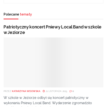
Polecane
tematy
– To będą imponujące pokazy , w których będzie
Patriotyczny koncert Pniewy Local Band w szkole
uczestniczyło 20 państw. Pokazy, gdzie na radomskim
w Jeziorze
niebie zobaczymy 12 zespołów. Takich pokazów
jeszcze nie było – dodał Wojciech SKurkiewicz,
wiceminister obrony narodowej.
Prezydent Radosław Witkowski zapowiedział, że miasto
będzie w pełni przygotowane na przyjęcie gości z
całego świata, którzy na żywo będą chcieli obejrzeć
pokazy lotnicze.
– Radom będzie również gotowy, aby pokazać się z
PRZEZ
KATARZYNA WDOWSKA
21 LISTOPADA 2025
0
jak najlepszej strony i zaoferować dodatkowe
W szkole w Jeziorze odbył się koncert patriotyczny w
wydarzenia, dodatkowe atrakcje, aby każdy, kto w ten
wykonaniu Pniewy Local Band. Wydarzenie zgromadziło