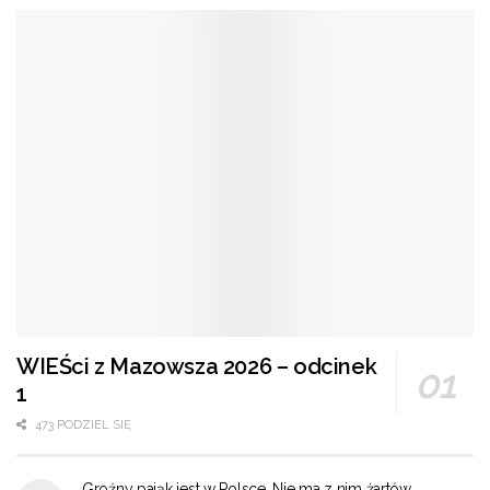
WIEŚci z Mazowsza 2026 – odcinek
1
473 PODZIEL SIĘ
Groźny pająk jest w Polsce. Nie ma z nim żartów