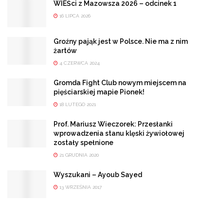
WIEŚci z Mazowsza 2026 – odcinek 1
16 LIPCA 2026
Groźny pająk jest w Polsce. Nie ma z nim
żartów
4 CZERWCA 2024
Gromda Fight Club nowym miejscem na
pięściarskiej mapie Pionek!
18 LUTEGO 2021
Prof. Mariusz Wieczorek: Przesłanki
wprowadzenia stanu klęski żywiołowej
zostały spełnione
21 GRUDNIA 2020
Wyszukani – Ayoub Sayed
13 WRZEŚNIA 2017