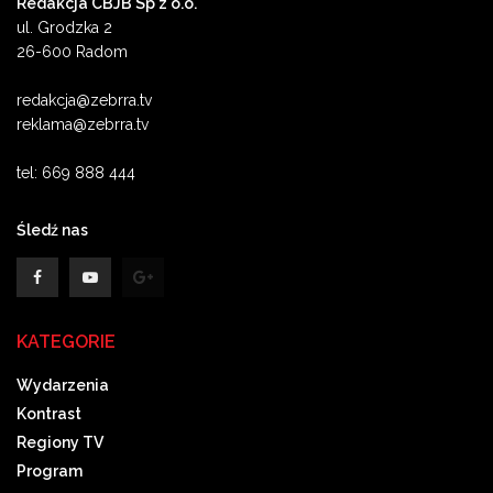
Redakcja CBJB Sp z o.o.
ul. Grodzka 2
26-600 Radom
redakcja@zebrra.tv
reklama@zebrra.tv
tel: 669 888 444
Śledź nas
KATEGORIE
Wydarzenia
Kontrast
Regiony TV
Program