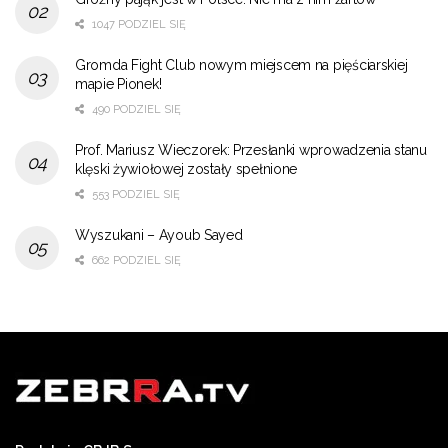
1047 PODZIEL SIĘ
Gromda Fight Club nowym miejscem na pięściarskiej
mapie Pionek!
490 PODZIEL SIĘ
Prof. Mariusz Wieczorek: Przesłanki wprowadzenia stanu
klęski żywiołowej zostały spełnione
553 PODZIEL SIĘ
Wyszukani – Ayoub Sayed
662 PODZIEL SIĘ