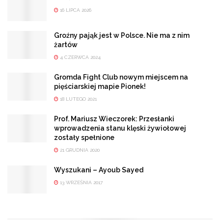
16 LIPCA 2026
Groźny pająk jest w Polsce. Nie ma z nim
żartów
4 CZERWCA 2024
Gromda Fight Club nowym miejscem na
pięściarskiej mapie Pionek!
18 LUTEGO 2021
Prof. Mariusz Wieczorek: Przesłanki
wprowadzenia stanu klęski żywiołowej
zostały spełnione
21 GRUDNIA 2020
Wyszukani – Ayoub Sayed
13 WRZEŚNIA 2017