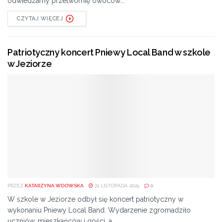
odwiedzamy przetwórnię owoców...
CZYTAJ WIĘCEJ
Patriotyczny koncert Pniewy Local Band w szkole
w Jeziorze
PRZEZ
KATARZYNA WDOWSKA
21 LISTOPADA 2025
0
W szkole w Jeziorze odbył się koncert patriotyczny w
wykonaniu Pniewy Local Band. Wydarzenie zgromadziło
uczniów, mieszkańców i gości, a...