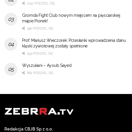
1047 PODZIEL SIĘ
Gromda Fight Club nowym miejscem na pięściarskiej
mapie Pionek!
490 PODZIEL SIĘ
Prof. Mariusz Wieczorek: Przesłanki wprowadzenia stanu
klęski żywiołowej zostały spełnione
553 PODZIEL SIĘ
Wyszukani – Ayoub Sayed
662 PODZIEL SIĘ
Redakcja CBJB Sp z o.o.