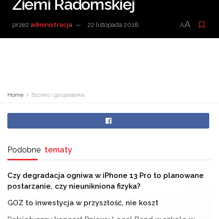
Ziemi Radomskiej
A
przez
administracja
22 listopada 2018
A
Home
Biznes i gospodarka
Podobne
tematy
Czy degradacja ogniwa w iPhone 13 Pro to planowane
postarzanie, czy nieunikniona fizyka?
GOZ to inwestycja w przyszłość, nie koszt