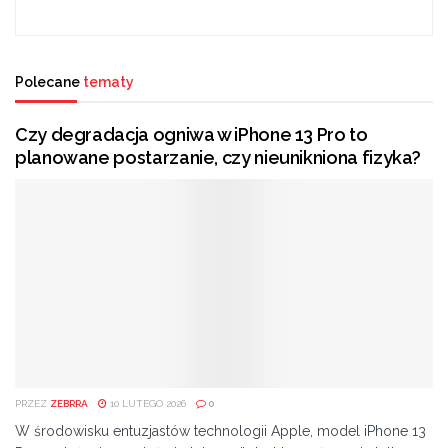
Światowy Tydzień Przedsiębiorczości
szkolenia
Think outside the box
Polecane
tematy
Czy degradacja ogniwa w iPhone 13 Pro to
planowane postarzanie, czy nieunikniona fizyka?
PRZEZ
ZEBRRA
10 LUTEGO 2026
0
W środowisku entuzjastów technologii Apple, model iPhone 13