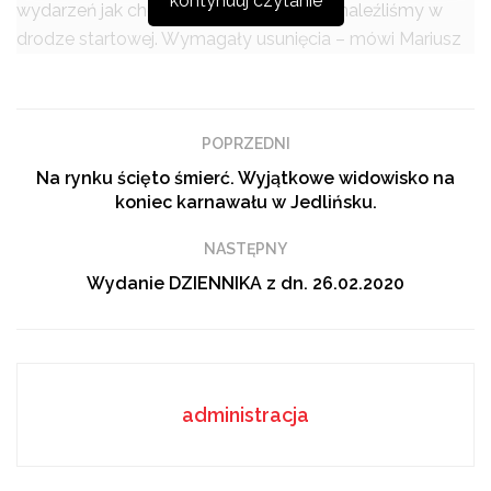
kontynuuj czytanie
wydarzeń jak choćby niewypały, które znaleźliśmy w
drodze startowej. Wymagały usunięcia – mówi Mariusz
Szpikowski.
Podobne
tematy
POPRZEDNI
Czy degradacja ogniwa w iPhone 13 Pro to planowane
Na rynku ścięto śmierć. Wyjątkowe widowisko na
postarzanie, czy nieunikniona fizyka?
koniec karnawału w Jedlińsku.
GOZ to inwestycja w przyszłość, nie koszt
NASTĘPNY
Patriotyczny koncert Pniewy Local Band w szkole w
Wydanie DZIENNIKA z dn. 26.02.2020
Jeziorze
administracja
Pas startowy, jak zapowiada prezes PPL to
najważniejszy element radomskiego portu lotniczego.