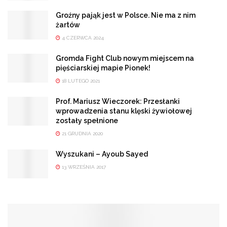
Groźny pająk jest w Polsce. Nie ma z nim
żartów
4 CZERWCA 2024
Gromda Fight Club nowym miejscem na
pięściarskiej mapie Pionek!
18 LUTEGO 2021
Prof. Mariusz Wieczorek: Przesłanki
wprowadzenia stanu klęski żywiołowej
zostały spełnione
21 GRUDNIA 2020
Wyszukani – Ayoub Sayed
13 WRZEŚNIA 2017