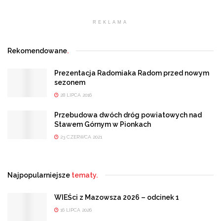
REKLAMA
Rekomendowane
.
Prezentacja Radomiaka Radom przed nowym
sezonem
28 LIPCA 2016
Przebudowa dwóch dróg powiatowych nad
Stawem Górnym w Pionkach
23 CZERWCA 2021
Najpopularniejsze
tematy.
WIEŚci z Mazowsza 2026 – odcinek 1
16 LIPCA 2026