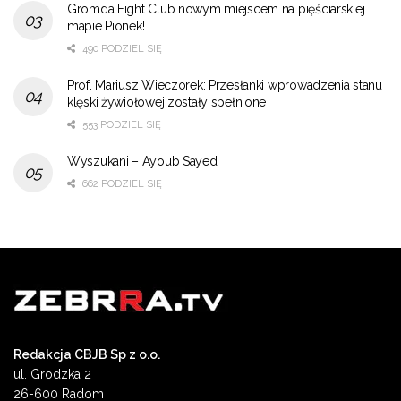
Gromda Fight Club nowym miejscem na pięściarskiej
mapie Pionek!
490 PODZIEL SIĘ
Prof. Mariusz Wieczorek: Przesłanki wprowadzenia stanu
klęski żywiołowej zostały spełnione
553 PODZIEL SIĘ
Wyszukani – Ayoub Sayed
662 PODZIEL SIĘ
Redakcja CBJB Sp z o.o.
ul. Grodzka 2
26-600 Radom