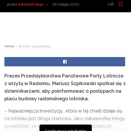
A
przez
administracja
26 lutego 2020
A
Home
Biznes i gospodarka
Prezes Przedsiębiorstwa Państwowe Porty Lotnicze
z wizytą w Radomiu. Mariusz Szpikowski spotkał się z
dziennikarzami, aby poinformować o postępach na
placu budowy radomskiego lotniska.
– Najważniejsza inwestycją , która w tej chwili dzieje się
na lotnisku jest droga startowa. Jako ciekawostkę mogę
powiedzieć, że zaistniało wiele nieprzewidzianych