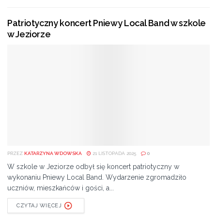
informuje prezes Przedsiębiorstwa Państwowe Porty
Lotnicze.
Patriotyczny koncert Pniewy Local Band w szkole
w Jeziorze
Dzięki aukcji internetowej przeprowadzonej pośród
oferentów zainteresowanych budową terminalu przez
PPL udało się obniżyć ofertę o ponad 16 milionów
złotych.
Tags:
Lotnisko w Radomiu
Mariusz Szpikowski
port lotniczy Warszawa-Radom im. Bohaterów Radomskiego
Czerwca 1976
PPL
Przedsiębiorstwo Państwowe Porty Lotnicze
sadków
PRZEZ
KATARZYNA WDOWSKA
21 LISTOPADA 2025
0
W szkole w Jeziorze odbył się koncert patriotyczny w
wykonaniu Pniewy Local Band. Wydarzenie zgromadziło
uczniów, mieszkańców i gości, a...
CZYTAJ WIĘCEJ