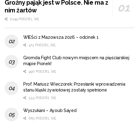
Groźny pająk jest w Polsce. Nie ma z
nim żartów
1049 PODZIEL SIĘ
WIEŚci z Mazowsza 2026 – odcinek 1
473 PODZIEL SIĘ
Gromda Fight Club nowym miejscem na pięściarskiej
mapie Pionek!
490 PODZIEL SIĘ
Prof. Mariusz Wieczorek: Przesłanki wprowadzenia
stanu klęski żywiołowej zostały spełnione
553 PODZIEL SIĘ
Wyszukani – Ayoub Sayed
663 PODZIEL SIĘ