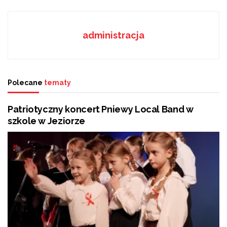
30 lat Rolno-Spożywczego Rynku Hurtowego w
Radomiu – jubileusz pełen tradycji i smaku
administracja
Kompetencje premiera: Kluczowe zadania i
odpowiedzialności w rządzie
Polecane
tematy
Patriotyczny koncert Pniewy Local Band w
Podczas uroczystości poświęconej zasłużonym
szkole w Jeziorze
krwiodawcom przyznano wiele podziękowań.
Odznaki „Honorowy Dawca Krwi – Zasłużony Dla
Zdrowia Narodu” wydawane przez Ministra Zdrowia
otrzymali: Krzysztof Baran, Wojciech Gajda, Adam
Dziuba, Dariusz Połeć, Dariusz Rybak, Arkadiusz
Wojtasik, Maciej Zając, Jacek Makuch, Robert
Szewczyk, Jarosław Pawlik, Michał Nakończy, Marian
Ochocki, Grzegorz Laskowski, Dariusz Fałek i Robert