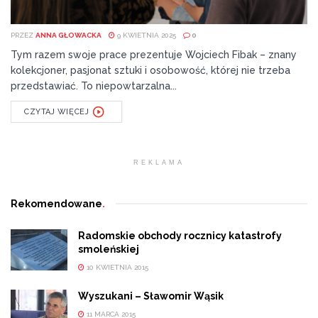
PRZEZ
ANNA GŁOWACKA
9 KWIETNIA 2025
0
Tym razem swoje prace prezentuje Wojciech Fibak – znany
kolekcjoner, pasjonat sztuki i osobowość, której nie trzeba
przedstawiać. To niepowtarzalna...
CZYTAJ WIĘCEJ
REKLAMA
Rekomendowane
.
Radomskie obchody rocznicy katastrofy
smoleńskiej
10 KWIETNIA 2015
Wyszukani – Sławomir Wąsik
11 MARCA 2015