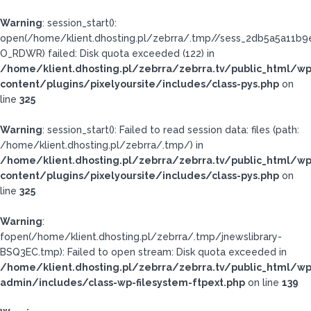
Warning
: session_start():
open(/home/klient.dhosting.pl/zebrra/.tmp//sess_2db5a5a11
O_RDWR) failed: Disk quota exceeded (122) in
/home/klient.dhosting.pl/zebrra/zebrra.tv/public_html/wp
content/plugins/pixelyoursite/includes/class-pys.php
on
line
325
Warning
: session_start(): Failed to read session data: files (path:
/home/klient.dhosting.pl/zebrra/.tmp/) in
/home/klient.dhosting.pl/zebrra/zebrra.tv/public_html/wp
content/plugins/pixelyoursite/includes/class-pys.php
on
line
325
Warning
:
fopen(/home/klient.dhosting.pl/zebrra/.tmp/jnewslibrary-
BSQ3EC.tmp): Failed to open stream: Disk quota exceeded in
/home/klient.dhosting.pl/zebrra/zebrra.tv/public_html/wp
admin/includes/class-wp-filesystem-ftpext.php
on line
139