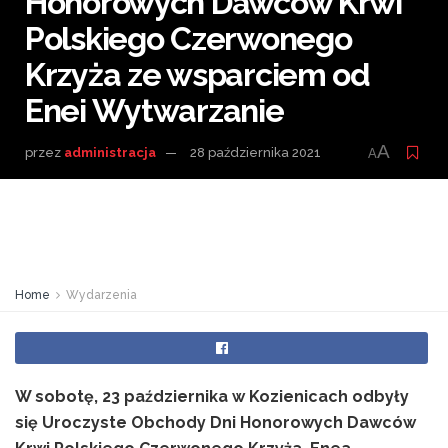
Honorowych Dawców Krwi
Polskiego Czerwonego
Krzyża ze wsparciem od
Enei Wytwarzanie
A
przez
administracja
28 października 2021
A
Home
Wydarzenia
W sobotę, 23 października w Kozienicach odbyły
się Uroczyste Obchody Dni Honorowych Dawców