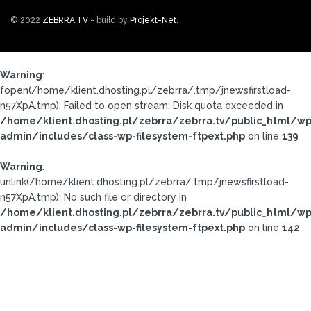
© 2022
ZEBRRA.TV
- build by
Projekt-Net
.
Warning
:
fopen(/home/klient.dhosting.pl/zebrra/.tmp/jnewsfirstload-
n57XpA.tmp): Failed to open stream: Disk quota exceeded in
/home/klient.dhosting.pl/zebrra/zebrra.tv/public_html/wp
admin/includes/class-wp-filesystem-ftpext.php
on line
139
Warning
:
unlink(/home/klient.dhosting.pl/zebrra/.tmp/jnewsfirstload-
n57XpA.tmp): No such file or directory in
/home/klient.dhosting.pl/zebrra/zebrra.tv/public_html/wp
admin/includes/class-wp-filesystem-ftpext.php
on line
142