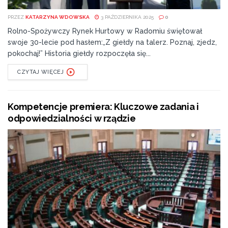
PRZEZ
KATARZYNA WDOWSKA
3 PAŹDZIERNIKA 2025
0
Rolno-Spożywczy Rynek Hurtowy w Radomiu świętował
swoje 30-lecie pod hasłem:„Z giełdy na talerz. Poznaj, zjedz,
pokochaj!” Historia giełdy rozpoczęła się...
CZYTAJ WIĘCEJ
Kompetencje premiera: Kluczowe zadania i
odpowiedzialności w rządzie