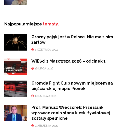
Najpopularniejsze
tematy.
Groźny pająk jest w Polsce. Nie ma z nim
żartów
4 CZERWCA 2024
WIEŚci z Mazowsza 2026 – odcinek 1
16 LIPCA 2026
Gromda Fight Club nowym miejscem na
pięściarskiej mapie Pionek!
18 LUTEGO 2021
Prof. Mariusz Wieczorek: Przesłanki
wprowadzenia stanu klęski żywiołowej
zostały spełnione
21 GRUDNIA 2020