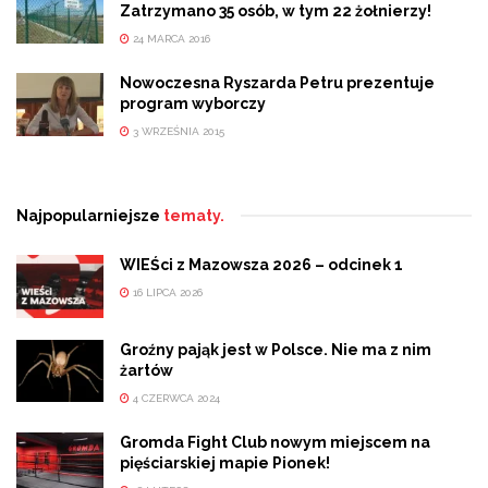
Zatrzymano 35 osób, w tym 22 żołnierzy!
24 MARCA 2016
Nowoczesna Ryszarda Petru prezentuje
program wyborczy
3 WRZEŚNIA 2015
Najpopularniejsze
tematy.
WIEŚci z Mazowsza 2026 – odcinek 1
16 LIPCA 2026
Groźny pająk jest w Polsce. Nie ma z nim
żartów
4 CZERWCA 2024
Gromda Fight Club nowym miejscem na
pięściarskiej mapie Pionek!