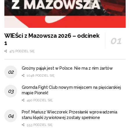
WIEŚci z Mazowsza 2026 – odcinek
1
473 PODZIEL SIĘ
Groźny pająk jest w Polsce. Nie ma z nim żartów
1048 PODZIEL SIĘ
Gromda Fight Club nowym miejscem na pięściarskiej
mapie Pionek!
490 PODZIEL SIĘ
Prof. Mariusz Wieczorek: Przesłanki wprowadzenia
stanu klęski żywiołowej zostały spełnione
553 PODZIEL SIĘ