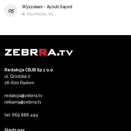
Wyszukani – Ayoub Sayed
663 PODZIEL SIĘ
Redakcja CBJB Sp z o.o.
ul. Grodzka 2
26-600 Radom
redakcja@zebrra.tv
reklama@zebrra.tv
tel: 669 888 444
Śledź nas