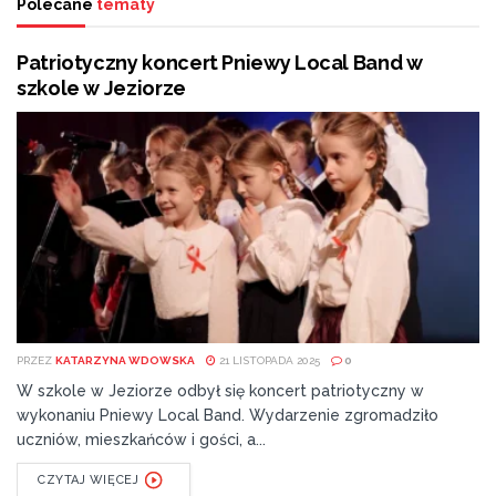
Polecane
tematy
Patriotyczny koncert Pniewy Local Band w
szkole w Jeziorze
PRZEZ
KATARZYNA WDOWSKA
21 LISTOPADA 2025
0
W szkole w Jeziorze odbył się koncert patriotyczny w
wykonaniu Pniewy Local Band. Wydarzenie zgromadziło
uczniów, mieszkańców i gości, a...
CZYTAJ WIĘCEJ