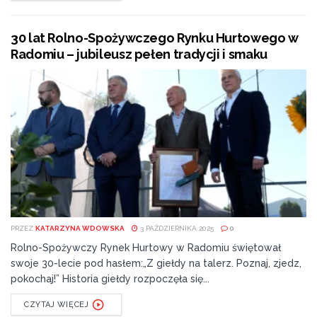
30 lat Rolno-Spożywczego Rynku Hurtowego w
Radomiu – jubileusz pełen tradycji i smaku
PRZEZ
KATARZYNA WDOWSKA
3 PAŹDZIERNIKA 2025
0
Rolno-Spożywczy Rynek Hurtowy w Radomiu świętował
swoje 30-lecie pod hasłem:„Z giełdy na talerz. Poznaj, zjedz,
pokochaj!” Historia giełdy rozpoczęła się...
CZYTAJ WIĘCEJ