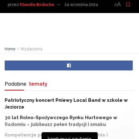
A
przez
Klaudia Bzducha
24 września 2024
A
Home
Wydarzenia
Podobne
tematy
Patriotyczny koncert Pniewy Local Band w szkole w
Jeziorze
30 lat Rolno-Spożywczego Rynku Hurtowego w
Radomiu – jubileusz pełen tradycji i smaku
Kompetencje premiera: Kluczowe zadania i