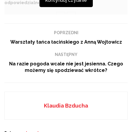
kontynuuj czytanie
odpowiedzialności w rządzie
POPRZEDNI
W Mazowieckim Centrum Sztuki Współczesnej
Warsztaty tańca łacińskiego z Anną Wojtowicz
Elektrownia w Radomiu odbył się wernisaż wystawy
Pawła Kowalewskiego – Porażka rozumu. Malarstwo,
NASTĘPNY
rzeźby, instalacje – sztuka, która prowokuje i zmusza do
Na razie pogoda wcale nie jest jesienna. Czego
myślenia! Jedną z najbardziej intrygujących prac był
możemy się spodziewać wkrótce?
srebrny mózg wysadzany szafirami. Czy żyjemy w erze
pogardy dla rozumu? Sprawdźcie naszą relację i
zobaczcie, co działo się na wernisażu!
Klaudia Bzducha