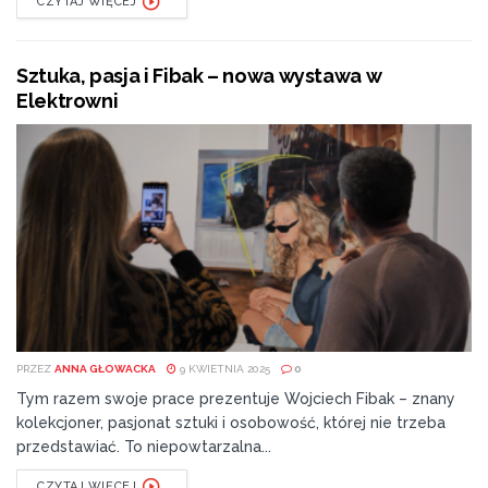
CZYTAJ WIĘCEJ
Sztuka, pasja i Fibak – nowa wystawa w
Elektrowni
PRZEZ
ANNA GŁOWACKA
9 KWIETNIA 2025
0
Tym razem swoje prace prezentuje Wojciech Fibak – znany
kolekcjoner, pasjonat sztuki i osobowość, której nie trzeba
przedstawiać. To niepowtarzalna...
CZYTAJ WIĘCEJ