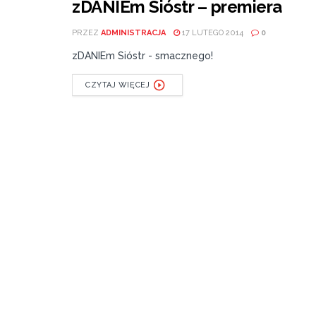
zDANIEm Sióstr – premiera
PRZEZ
ADMINISTRACJA
17 LUTEGO 2014
0
zDANIEm Sióstr - smacznego!
CZYTAJ WIĘCEJ