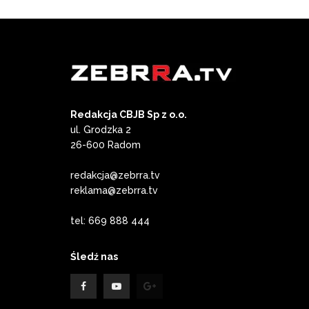
Redakcja CBJB Sp z o.o.
ul. Grodzka 2
26-600 Radom
redakcja@zebrra.tv
reklama@zebrra.tv
tel: 669 888 444
Śledź nas