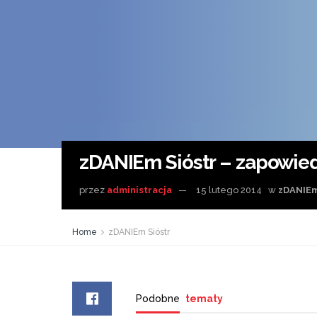
zDANIEm Sióstr – zapowie
przez
administracja
15 lutego 2014
w
zDANIEm
Home
zDANIEm Sióstr
Podobne
tematy