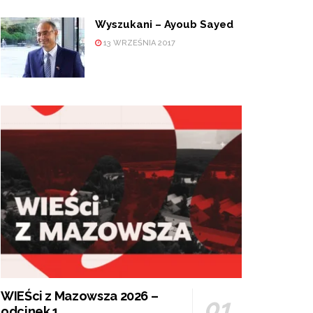
Wyszukani – Ayoub Sayed
13 WRZEŚNIA 2017
WIEŚci z Mazowsza 2026 –
odcinek 1