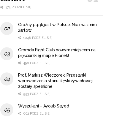
473 PODZIEL SIĘ
Groźny pająk jest w Polsce. Nie ma z nim
żartów
1048 PODZIEL SIĘ
Gromda Fight Club nowym miejscem na
pięściarskiej mapie Pionek!
490 PODZIEL SIĘ
Prof. Mariusz Wieczorek: Przesłanki
wprowadzenia stanu klęski żywiołowej
zostały spełnione
553 PODZIEL SIĘ
Wyszukani – Ayoub Sayed
662 PODZIEL SIĘ