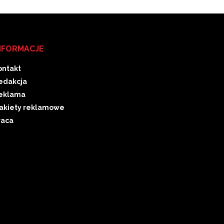
NFORMACJE
ontakt
edakcja
eklama
akiety reklamowe
raca