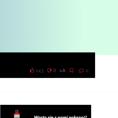
143
8
A
0
A