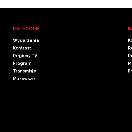
KATEGORIE
I
Wydarzenia
K
Kontrast
R
Regiony TV
R
Program
M
Transmisje
P
Mazowsze