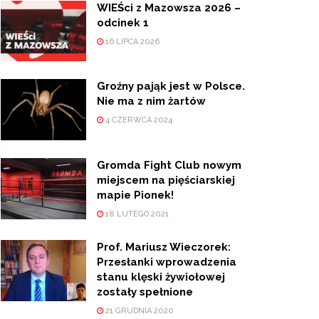
WIEŚci z Mazowsza 2026 –
odcinek 1
16 LIPCA 2026
Groźny pająk jest w Polsce.
Nie ma z nim żartów
4 CZERWCA 2024
Gromda Fight Club nowym
miejscem na pięściarskiej
mapie Pionek!
18 LUTEGO 2021
Prof. Mariusz Wieczorek:
Przesłanki wprowadzenia
stanu klęski żywiołowej
zostały spełnione
21 GRUDNIA 2020