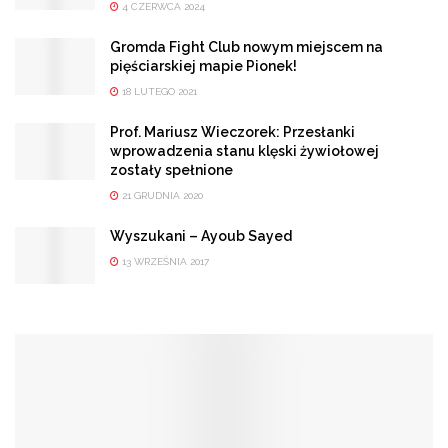
4 CZERWCA 2024
Gromda Fight Club nowym miejscem na
pięściarskiej mapie Pionek!
18 LUTEGO 2021
Prof. Mariusz Wieczorek: Przesłanki
wprowadzenia stanu klęski żywiołowej
zostały spełnione
21 GRUDNIA 2020
Wyszukani – Ayoub Sayed
13 WRZEŚNIA 2017