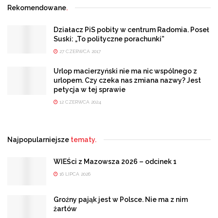
Rekomendowane
.
Działacz PiS pobity w centrum Radomia. Poseł
Suski: „To polityczne porachunki”
27 CZERWCA 2017
Urlop macierzyński nie ma nic wspólnego z
urlopem. Czy czeka nas zmiana nazwy? Jest
petycja w tej sprawie
12 CZERWCA 2024
Najpopularniejsze
tematy.
WIEŚci z Mazowsza 2026 – odcinek 1
16 LIPCA 2026
Groźny pająk jest w Polsce. Nie ma z nim
żartów