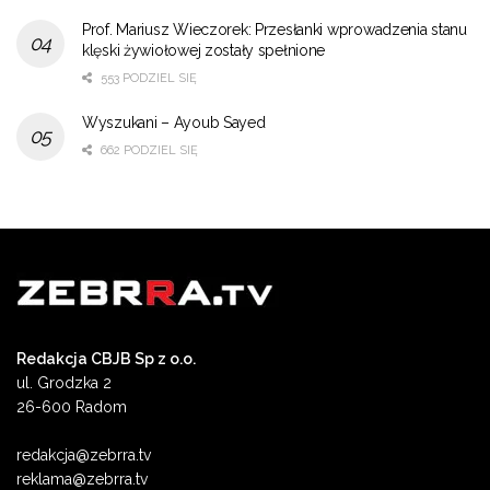
Prof. Mariusz Wieczorek: Przesłanki wprowadzenia stanu
klęski żywiołowej zostały spełnione
553 PODZIEL SIĘ
Wyszukani – Ayoub Sayed
662 PODZIEL SIĘ
Redakcja CBJB Sp z o.o.
ul. Grodzka 2
26-600 Radom
redakcja@zebrra.tv
reklama@zebrra.tv