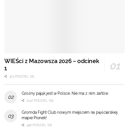
WIEŚci z Mazowsza 2026 – odcinek
1
473 PODZIEL SIĘ
Groźny pająk jest w Polsce. Nie ma z nim żartów
1047 PODZIEL SIĘ
Gromda Fight Club nowym miejscem na pięściarskiej
mapie Pionek!
490 PODZIEL SIĘ