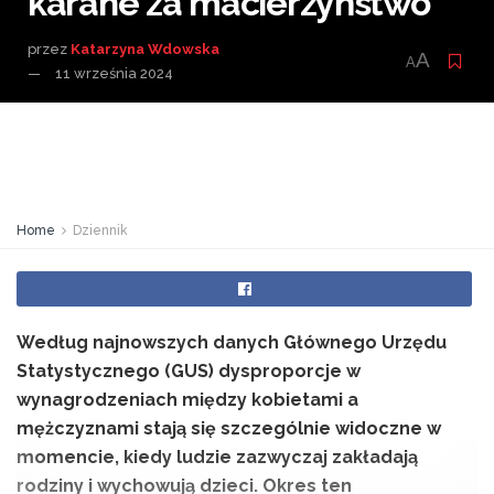
karane za macierzyństwo
przez
Katarzyna Wdowska
A
A
11 września 2024
Home
Dziennik
Według najnowszych danych Głównego Urzędu
Statystycznego (GUS) dysproporcje w
wynagrodzeniach między kobietami a
mężczyznami stają się szczególnie widoczne w
momencie, kiedy ludzie zazwyczaj zakładają
rodziny i wychowują dzieci. Okres ten