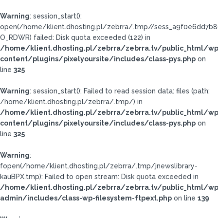
Warning
: session_start():
open(/home/klient.dhosting.pl/zebrra/.tmp//sess_a9f0e6dd7b
O_RDWR) failed: Disk quota exceeded (122) in
/home/klient.dhosting.pl/zebrra/zebrra.tv/public_html/wp
content/plugins/pixelyoursite/includes/class-pys.php
on
line
325
Warning
: session_start(): Failed to read session data: files (path:
/home/klient.dhosting.pl/zebrra/.tmp/) in
/home/klient.dhosting.pl/zebrra/zebrra.tv/public_html/wp
content/plugins/pixelyoursite/includes/class-pys.php
on
line
325
Warning
:
fopen(/home/klient.dhosting.pl/zebrra/.tmp/jnewslibrary-
kauBPX.tmp): Failed to open stream: Disk quota exceeded in
/home/klient.dhosting.pl/zebrra/zebrra.tv/public_html/wp
admin/includes/class-wp-filesystem-ftpext.php
on line
139