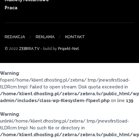
Praca
REDAKCJA
REKLAMA
KONTAKT
© 2022
ZEBRRA.TV
- build by
Projekt-Net
.
Warning
:
fopen(/home/klient.dhosting.pl/zebrra/.tmp/jnewsfirstload-
tLDRcm.tmp): Failed to open stream: Disk quota exceeded in
/home/klient.dhosting.pl/zebrra/zebrra.tv/public_html/wp
admin/includes/class-wp-filesystem-ftpext.php
on line
139
Warning
:
unlink(/home/klient.dhosting.pl/zebrra/.tmp/jnewsfirstload-
tLDRcm.tmp): No such file or directory in
/home/klient.dhosting.pl/zebrra/zebrra.tv/public_html/wp