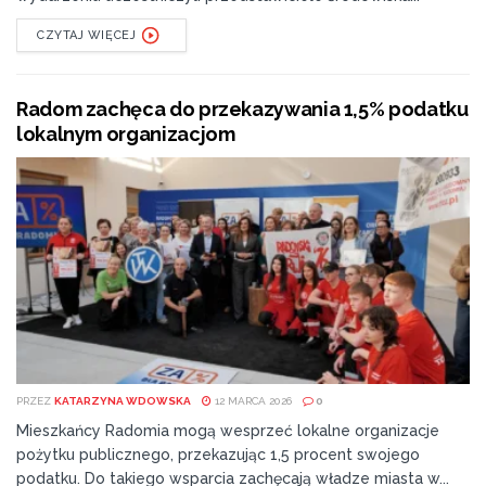
macierzyństwo”. W jego opinii jest to główną przyczyną
rosnącej dysproporcji w wynagrodzeniach między
CZYTAJ WIĘCEJ
kobietami a mężczyznami.
W okresie, w którym zazwyczaj rodzi się i wychowuje
Radom zachęca do przekazywania 1,5% podatku
lokalnym organizacjom
dzieci, zarobki mężczyzn rosną znacznie szybciej niż
zarobki kobiet. Zdaniem Kubisiaka to wyraźnie wskazuje
na systemową niesprawiedliwość rynku pracy.
PRZEZ
KATARZYNA WDOWSKA
12 MARCA 2026
0
Mieszkańcy Radomia mogą wesprzeć lokalne organizacje
pożytku publicznego, przekazując 1,5 procent swojego
podatku. Do takiego wsparcia zachęcają władze miasta w...