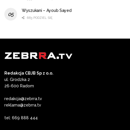
Wyszukani – Ayoub Sayed
663 PODZIEL SIĘ
Redakcja CBJB Sp z o.o.
ul. Grodzka 2
26-600 Radom
redakcja@zebrra.tv
reklama@zebrra.tv
tel: 669 888 444