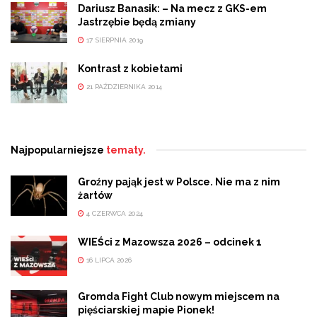
Dariusz Banasik: – Na mecz z GKS-em
Jastrzębie będą zmiany
17 SIERPNIA 2019
Kontrast z kobietami
21 PAŹDZIERNIKA 2014
Najpopularniejsze
tematy.
Groźny pająk jest w Polsce. Nie ma z nim
żartów
4 CZERWCA 2024
WIEŚci z Mazowsza 2026 – odcinek 1
16 LIPCA 2026
Gromda Fight Club nowym miejscem na
pięściarskiej mapie Pionek!