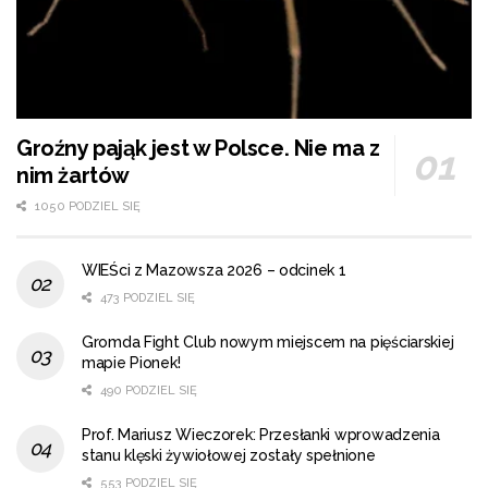
Groźny pająk jest w Polsce. Nie ma z
nim żartów
1050 PODZIEL SIĘ
WIEŚci z Mazowsza 2026 – odcinek 1
473 PODZIEL SIĘ
Gromda Fight Club nowym miejscem na pięściarskiej
mapie Pionek!
490 PODZIEL SIĘ
Prof. Mariusz Wieczorek: Przesłanki wprowadzenia
stanu klęski żywiołowej zostały spełnione
553 PODZIEL SIĘ