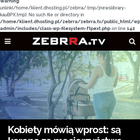
Warning
:
unlink(/home/klient.dhosting.pl/zebrra/.tmp/jnewslibrary-
kauBPX.tmp): No such file or directory in
/home/klient.dhosting.pl/zebrra/zebrra.tv/public_html/wp
admin/includes/class-wp-filesystem-ftpext.php
on line
142
Kobiety mówią wprost: są