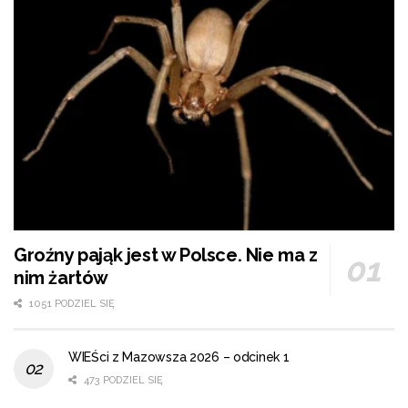
Groźny pająk jest w Polsce. Nie ma z
nim żartów
1051 PODZIEL SIĘ
WIEŚci z Mazowsza 2026 – odcinek 1
473 PODZIEL SIĘ