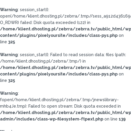
Warning
: session_start():
open(/home/klient.dhosting.pl/zebrra/.tmp//sess_a912d4361
O_RDWR) failed: Disk quota exceeded (122) in
/home/klient.dhosting.pl/zebrra/zebrra.tv/public_html/wp
content/plugins/pixelyoursite/includes/class-pys.php
on
line
325
Warning
: session_start(): Failed to read session data: files (path:
/home/klient.dhosting.pl/zebrra/.tmp/) in
/home/klient.dhosting.pl/zebrra/zebrra.tv/public_html/wp
content/plugins/pixelyoursite/includes/class-pys.php
on
line
325
Warning
:
fopen(/home/klient.dhosting.pl/zebrra/.tmp/jnewslibrary-
mhb4Je.tmp): Failed to open stream: Disk quota exceeded in
/home/klient.dhosting.pl/zebrra/zebrra.tv/public_html/wp
admin/includes/class-wp-filesystem-ftpext.php
on line
139