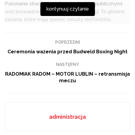
Pokonanie strachu przed wystąpieniami publicznymi
kontynuuj czytanie
oraz prowadzenie merytorycznej dyskusji. To główne
zadania, które mają spełnić debaty oksfordzkie,
organizowane przez Szkolne Koło Debat Oksfordzkich,
działające przy Liceum im. Tytusa Chałubińskiego.
POPRZEDNI
Podobne
tematy
Ceremonia ważenia przed Budweld Boxing Night
Z Europą za pan brat. Uczniowie ZSSiPO zdobywali
NASTĘPNY
doświadczenia we Włoszech
RADOMIAK RADOM – MOTOR LUBLIN – retransmisja
SkillsPoland 2026: Młodzi fachowcy w akcji
meczu
„Drzewna” otworzyła drzwi dla ósmoklasistów
administracja
– Ćwiczymy z młodzieżą jakby pokonywanie lęku przed
wystąpieniami publicznymi, bo w dobie tabletów,