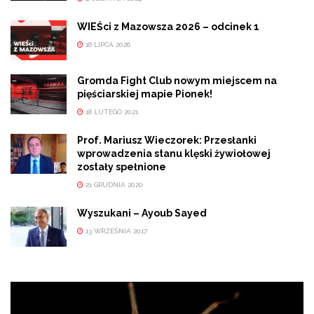
WIEŚci z Mazowsza 2026 – odcinek 1
16 LIPCA 2026
Gromda Fight Club nowym miejscem na
pięściarskiej mapie Pionek!
18 LUTEGO 2021
Prof. Mariusz Wieczorek: Przesłanki
wprowadzenia stanu klęski żywiołowej
zostały spełnione
21 GRUDNIA 2020
Wyszukani – Ayoub Sayed
13 WRZEŚNIA 2017