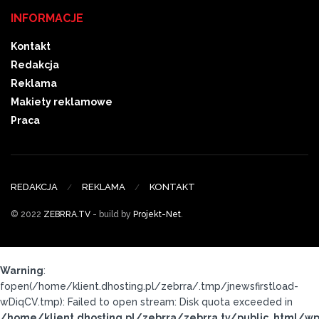
INFORMACJE
Kontakt
Redakcja
Reklama
Makiety reklamowe
Praca
REDAKCJA
REKLAMA
KONTAKT
© 2022
ZEBRRA.TV
- build by
Projekt-Net
.
Warning
:
fopen(/home/klient.dhosting.pl/zebrra/.tmp/jnewsfirstload-
wDiqCV.tmp): Failed to open stream: Disk quota exceeded in
/home/klient.dhosting.pl/zebrra/zebrra.tv/public_html/wp