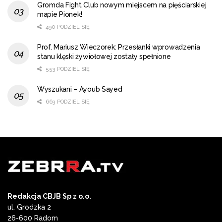
Gromda Fight Club nowym miejscem na pięściarskiej
mapie Pionek!
490 PODZIEL SIĘ
Prof. Mariusz Wieczorek: Przesłanki wprowadzenia
stanu klęski żywiołowej zostały spełnione
553 PODZIEL SIĘ
Wyszukani – Ayoub Sayed
663 PODZIEL SIĘ
Redakcja CBJB Sp z o.o.
ul. Grodzka 2
26-600 Radom