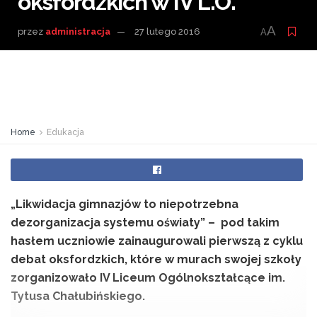
oksfordzkich w IV L.O.
A
przez
administracja
27 lutego 2016
A
Home
Edukacja
„Likwidacja gimnazjów to niepotrzebna
dezorganizacja systemu oświaty” – pod takim
hasłem uczniowie zainaugurowali pierwszą z cyklu
debat oksfordzkich, które w murach swojej szkoły
zorganizowało IV Liceum Ogólnokształcące im.
Tytusa Chałubińskiego.