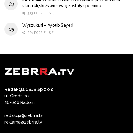
stanu klęski żywiołowej zostały spełnione
553 PODZIEL SIĘ
Wyszukani – Ayoub Sayed
663 PODZIEL SIĘ
Redakcja CBJB Sp z o.o.
ul. Grodzka 2
26-600 Radom
redakcja@zebrra.tv
reklama@zebrra.tv