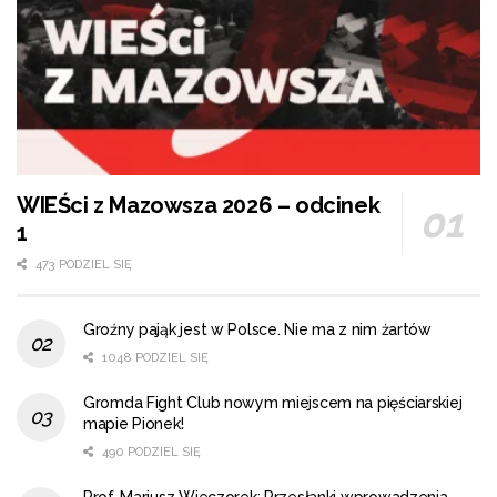
WIEŚci z Mazowsza 2026 – odcinek
1
473 PODZIEL SIĘ
Groźny pająk jest w Polsce. Nie ma z nim żartów
1048 PODZIEL SIĘ
Gromda Fight Club nowym miejscem na pięściarskiej
mapie Pionek!
490 PODZIEL SIĘ
Prof. Mariusz Wieczorek: Przesłanki wprowadzenia