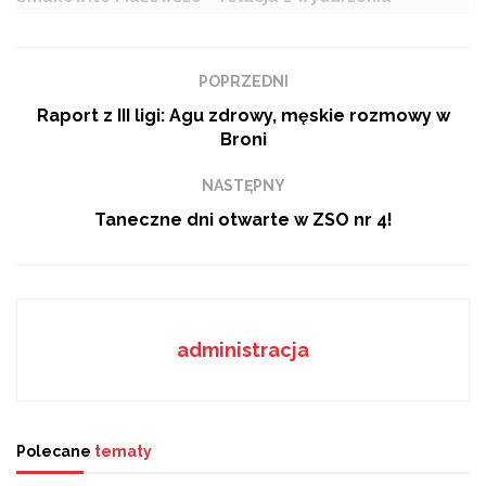
Kapusta ozdobna wypiera chryzantemy na Wszystkich
Świętych
POPRZEDNI
„W samym środku życia jest malarstwo”
Raport z III ligi: Agu zdrowy, męskie rozmowy w
Broni
NASTĘPNY
Foto: M. Pedryc, R. Sadowski
Taneczne dni otwarte w ZSO nr 4!
administracja
Polecane
tematy