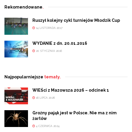
Rekomendowane
.
Ruszył kolejny cykl turniejów Młodzik Cup
14 LISTOPADA 2017
WYDANIE z dn. 20.01.2016
20 STYCZNIA 2016
Najpopularniejsze
tematy.
WIEŚci z Mazowsza 2026 – odcinek 1
16 LIPCA 2026
Groźny pająk jest w Polsce. Nie ma z nim
żartów
4 CZERWCA 2024