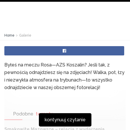
Home
Galerie
Byłeś na meczu Rosa—AZS Koszalin? Jeśli tak, z
pewnością odnajdziesz się na zdjęciach! Walka, pot, łzy
i niezwykła atmosfera na trybunach—to wszystko
odnajdziecie w naszej obszernej fotorelacji!
Podobne
tematy
kontynuuj czytanie
Smakowite Mazowsze – relacja z wydarzenia