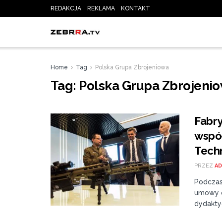
REDAKCJA
REKLAMA
KONTAKT
Home
Tag
Polska Grupa Zbrojeniowa
Tag:
Polska Grupa Zbrojeni
Fabry
wspó
Tech
PRZEZ
AD
Podczas
umowy d
dydakty