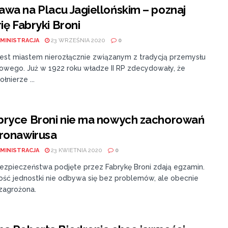
wa na Placu Jagiellońskim – poznaj
rię Fabryki Broni
MINISTRACJA
23 WRZEŚNIA 2020
0
est miastem nierozłącznie związanym z tradycją przemysłu
iowego. Już w 1922 roku władze II RP zdecydowały, że
łnierze ...
bryce Broni nie ma nowych zachorowań
ronawirusa
MINISTRACJA
23 KWIETNIA 2020
0
bezpieczeństwa podjęte przez Fabrykę Broni zdają egzamin.
ność jednostki nie odbywa się bez problemów, ale obecnie
 zagrożona.