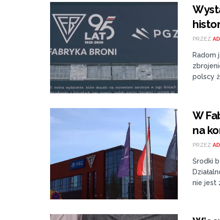
Wysta
histo
PRZEZ
AD
Radom j
zbrojen
polscy żo
W Fa
na ko
PRZEZ
AD
Środki 
Działal
nie jest