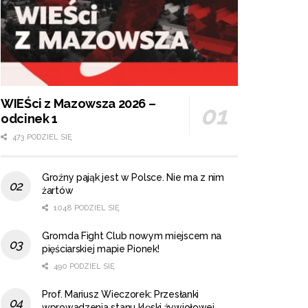
WIEŚci z Mazowsza 2026 –
odcinek 1
473 PODZIEL SIĘ
Groźny pająk jest w Polsce. Nie ma z nim
żartów
1048 PODZIEL SIĘ
Gromda Fight Club nowym miejscem na
pięściarskiej mapie Pionek!
490 PODZIEL SIĘ
Prof. Mariusz Wieczorek: Przesłanki
wprowadzenia stanu klęski żywiołowej