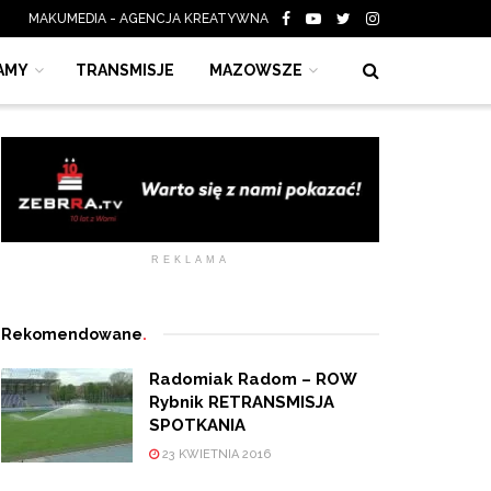
MAKUMEDIA - AGENCJA KREATYWNA
AMY
TRANSMISJE
MAZOWSZE
REKLAMA
Rekomendowane
.
Radomiak Radom – ROW
Rybnik RETRANSMISJA
SPOTKANIA
23 KWIETNIA 2016