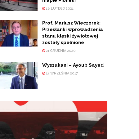
mapie Pionek!
18 LUTEGO 2021
Prof. Mariusz Wieczorek:
Przesłanki wprowadzenia
stanu klęski żywiołowej
zostały spełnione
21 GRUDNIA 2020
Wyszukani – Ayoub Sayed
13 WRZEŚNIA 2017