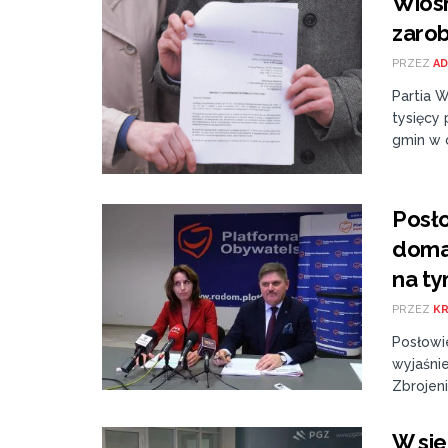
Wiosn
zaro
PRZEZ
AD
Partia 
tysięcy
gmin w c
Posło
domag
na t
PRZEZ
K
Posłowi
wyjaśni
Zbrojen
W sie