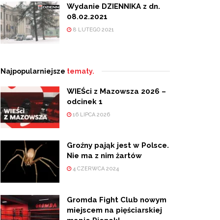
Wydanie DZIENNIKA z dn.
08.02.2021
8 LUTEGO 2021
Najpopularniejsze
tematy.
WIEŚci z Mazowsza 2026 –
odcinek 1
16 LIPCA 2026
Groźny pająk jest w Polsce.
Nie ma z nim żartów
4 CZERWCA 2024
Gromda Fight Club nowym
miejscem na pięściarskiej