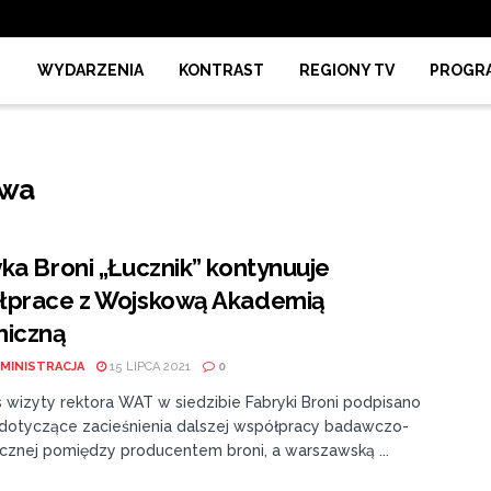
WYDARZENIA
KONTRAST
REGIONY TV
PROGR
owa
ka Broni „Łucznik” kontynuuje
łprace z Wojskową Akademią
niczną
MINISTRACJA
15 LIPCA 2021
0
 wizyty rektora WAT w siedzibie Fabryki Broni podpisano
otyczące zacieśnienia dalszej współpracy badawczo-
cznej pomiędzy producentem broni, a warszawską ...