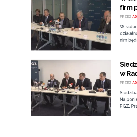
firm 
PRZEZ
AD
W radom
działal
nim będą
Siedz
w Ra
PRZEZ
AD
Siedzib
Na poni
PGZ. Pr