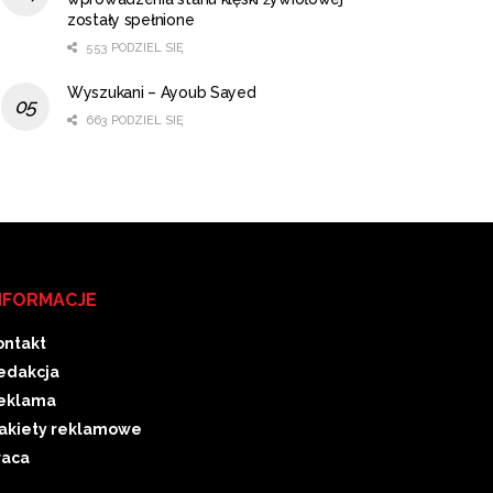
zostały spełnione
553 PODZIEL SIĘ
Wyszukani – Ayoub Sayed
663 PODZIEL SIĘ
NFORMACJE
ontakt
edakcja
eklama
akiety reklamowe
raca