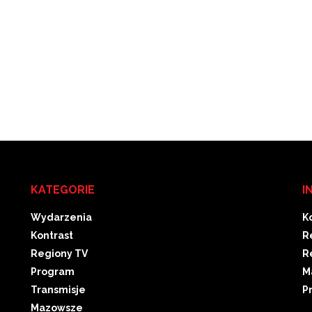
KATEGORIE
I
Wydarzenia
K
Kontrast
R
Regiony TV
R
Program
M
Transmisje
P
Mazowsze