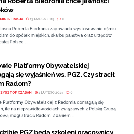
a Roberta Biedronia chce jawności
bków
MINISTRACJA
13 MARCA 2019
0
Wiosna Roberta Biedronia zapowiada wystosowanie ośmiu
 pism do spółek miejskich, skarbu państwa oraz urzędów
ałej Polsce ...
wie Platformy Obywatelskiej
ają się wyjaśnień ws. PGZ. Czy stracił
ym Radom?
RZYSZTOF CZABAN
1 LUTEGO 2019
0
e Platformy Obywatelskiej z Radomia domagają się
eń, ile na nieprawidłowościach związanych z Polską Grupą
iową mógł stracić Radom. Zdaniem ...
dzibie PGZ będą szkoleni pracownicy