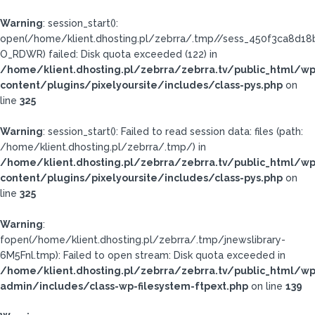
Warning
: session_start():
open(/home/klient.dhosting.pl/zebrra/.tmp//sess_450f3ca8d1
O_RDWR) failed: Disk quota exceeded (122) in
/home/klient.dhosting.pl/zebrra/zebrra.tv/public_html/wp
content/plugins/pixelyoursite/includes/class-pys.php
on
line
325
Warning
: session_start(): Failed to read session data: files (path:
/home/klient.dhosting.pl/zebrra/.tmp/) in
/home/klient.dhosting.pl/zebrra/zebrra.tv/public_html/wp
content/plugins/pixelyoursite/includes/class-pys.php
on
line
325
Warning
:
fopen(/home/klient.dhosting.pl/zebrra/.tmp/jnewslibrary-
6M5Fnl.tmp): Failed to open stream: Disk quota exceeded in
/home/klient.dhosting.pl/zebrra/zebrra.tv/public_html/wp
admin/includes/class-wp-filesystem-ftpext.php
on line
139