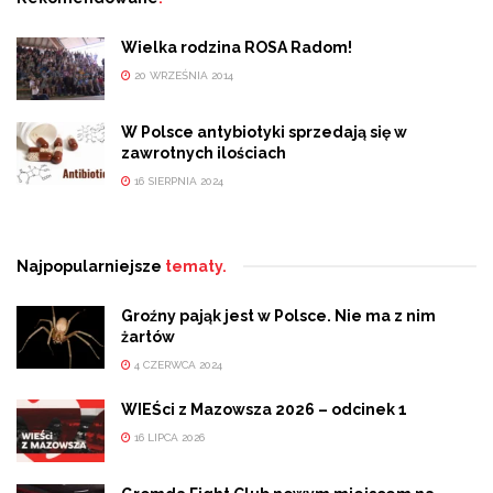
Wielka rodzina ROSA Radom!
20 WRZEŚNIA 2014
W Polsce antybiotyki sprzedają się w
zawrotnych ilościach
16 SIERPNIA 2024
Najpopularniejsze
tematy.
Groźny pająk jest w Polsce. Nie ma z nim
żartów
4 CZERWCA 2024
WIEŚci z Mazowsza 2026 – odcinek 1
16 LIPCA 2026