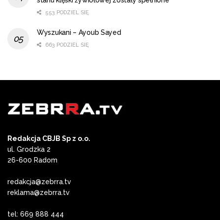
553 PODZIEL SIĘ
Wyszukani – Ayoub Sayed
663 PODZIEL SIĘ
Redakcja CBJB Sp z o.o.
ul. Grodzka 2
26-600 Radom
redakcja@zebrra.tv
reklama@zebrra.tv
tel: 669 888 444