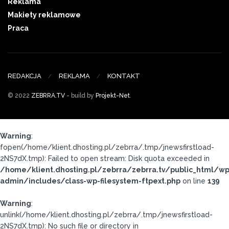
Reklama
Makiety reklamowe
Praca
REDAKCJA
REKLAMA
KONTAKT
© 2022
ZEBRRA.TV
- build by
Projekt-Net
.
Warning
:
fopen(/home/klient.dhosting.pl/zebrra/.tmp/jnewsfirstload-
2NS7dX.tmp): Failed to open stream: Disk quota exceeded in
/home/klient.dhosting.pl/zebrra/zebrra.tv/public_html/wp
admin/includes/class-wp-filesystem-ftpext.php
on line
139
Warning
:
unlink(/home/klient.dhosting.pl/zebrra/.tmp/jnewsfirstload-
2NS7dX.tmp): No such file or directory in