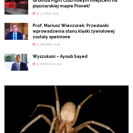
Gromda Fight Club nowym miejscem na
pięściarskiej mapie Pionek!
18 LUTEGO 2021
Prof. Mariusz Wieczorek: Przesłanki
wprowadzenia stanu klęski żywiołowej
zostały spełnione
21 GRUDNIA 2020
Wyszukani – Ayoub Sayed
13 WRZEŚNIA 2017