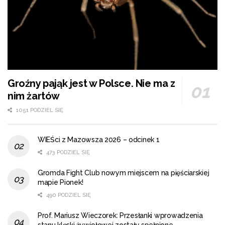
Groźny pająk jest w Polsce. Nie ma z
nim żartów
1051 PODZIEL SIĘ
WIEŚci z Mazowsza 2026 – odcinek 1
473 PODZIEL SIĘ
Gromda Fight Club nowym miejscem na pięściarskiej
mapie Pionek!
490 PODZIEL SIĘ
Prof. Mariusz Wieczorek: Przesłanki wprowadzenia
stanu klęski żywiołowej zostały spełnione