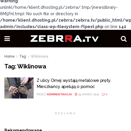
Warning
:
unlink(/home/klient.dhosting.pl/zebrra/.tmp/jnewslibrary-
6M5Fnl.tmp): No such file or directory in
/home/klient.dhosting.pl/zebrra/zebrra.tv/public_html/wp
admin/includes/class-wp-filesystem-ftpext.php
on line
142
Home
Tag
Wiklinowa
Tag:
Wiklinowa
Z ulicy Ornej wystają metalowe pręty.
Mieszkańcy apelują o pomoc
PRZEZ
ADMINISTRACJA
29 MARCA 2021
0
REKLAMA
Rekomendowane
.